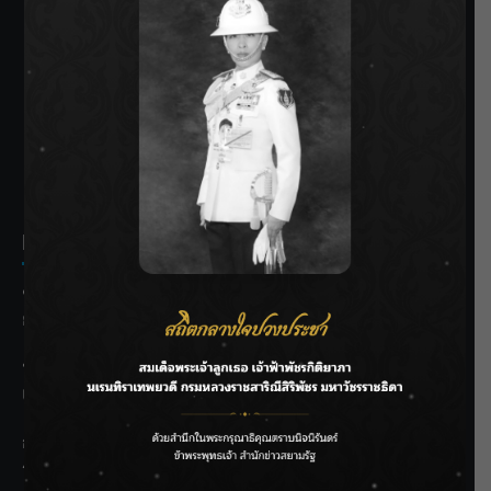
SIAMRATH VARIETY
THE BEST ENTERTAINMENT
Recent Posts
ชลประทานเชียงใหม่เร่งพร่องน้ำแม่น้ำปิง รับมวลน้ำเหนือ ย้ำ
ยังไม่ล้นตลิ่ง
ฟาดลุคใหม่! “แบม พิชญานิน” แดนซ์สับทุกจังหวะ ชวนแฟนๆ
แกะท่า #นอกจอนอกใจ
กรมชลฯ รับฟังประชาชน ติดตามแก้ปัญหาโครงการประตู
ระบายน้ำศรีสองรักฯ