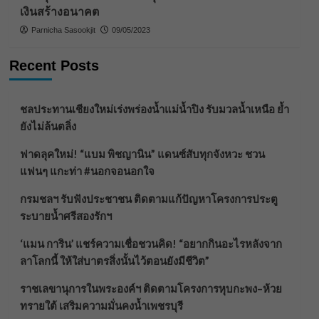
เงินสร้างอนาคต
Parnicha Sasookjit
09/05/2023
Recent Posts
ชลประทานเชียงใหม่เร่งพร่องน้ำแม่น้ำปิง รับมวลน้ำเหนือ ย้ำ
ยังไม่ล้นตลิ่ง
ฟาดลุคใหม่! “แบม พิชญานิน” แดนซ์สับทุกจังหวะ ชวน
แฟนๆ แกะท่า #นอกจอนอกใจ
กรมชลฯ รับฟังประชาชน ติดตามแก้ปัญหาโครงการประตู
ระบายน้ำศรีสองรักฯ
‘แมน การิน’ แชร์ความเชื่อชวนคิด! “อยากกินอะไรหลังจาก
ลาโลกนี้ ให้ใส่บาตรสิ่งนั้นไว้ตอนยังมีชีวิต”
ราชเลขานุการในพระองค์ฯ ติดตามโครงการหุบกะพง–ห้วย
ทรายใต้ เสริมความมั่นคงน้ำเพชรบุรี