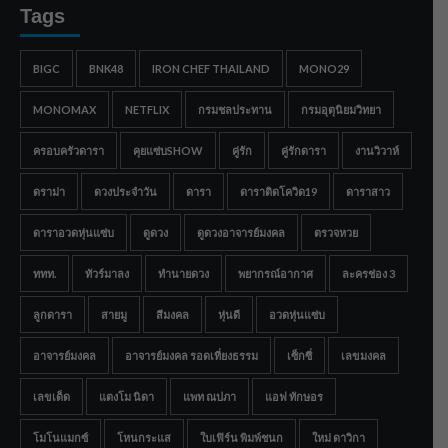
Tags
BIGC
BNK48
IRON CHEF THAILAND
MONO29
MONOMAX
NETFLIX
กรมชลประทาน
กรมอุตุนิยมวิทยา
ครอบครัวดารา
คุยแซ่บSHOW
คู่รัก
คู่รักดารา
งานวิวาห์
ดราม่า
ดวงประจำวัน
ดารา
ดาราติดโควิด19
ดาราสาว
ดาราอวดหุ่นแซ่บ
ดูดวง
ดูดวงอาจารย์มงคล
ตรวจหวย
ททท.
ทัวร์มาลง
ทำนายดวง
พยากรณ์อากาศ
ละครช่อง 3
ลูกดารา
สายมู
สีมงคล
หุ่นดี
อวดหุ่นแซ่บ
อาจารย์มงคล
อาจารย์มงคล รอดเที่ยงธรรม
เซ็กซี่
เลขมงคล
เลขเด็ด
แตงโม นิดา
แพท ณปภา
แอฟ ทักษอร
โมโนแมกซ์
โหนกระแส
ใบเฟิร์น พิมพ์ชนก
ใหม่ ดาวิกา