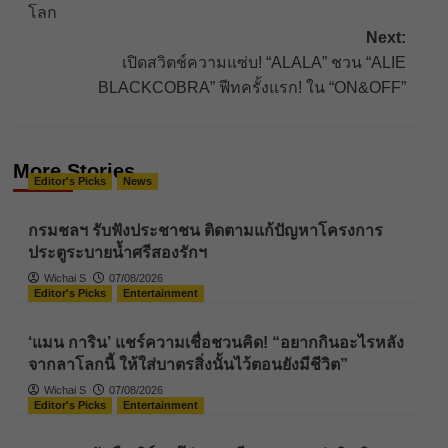
โลก
Next:
เปิดสวิตช์ความแซ่บ! “ALALA” ชวน “ALIE
BLACKCOBRA” ฟีทครั้งแรก! ใน “ON&OFF”
More Stories
Editor's Picks
News
กรมชลฯ รับฟังประชาชน ติดตามแก้ปัญหาโครงการ
ประตูระบายน้ำศรีสองรักฯ
Wichai S
07/08/2026
Editor's Picks
Entertainment
‘แมน การิน’ แชร์ความเชื่อชวนคิด! “อยากกินอะไรหลัง
จากลาโลกนี้ ให้ใส่บาตรสิ่งนั้นไว้ตอนยังมีชีวิต”
Wichai S
07/08/2026
Editor's Picks
Entertainment