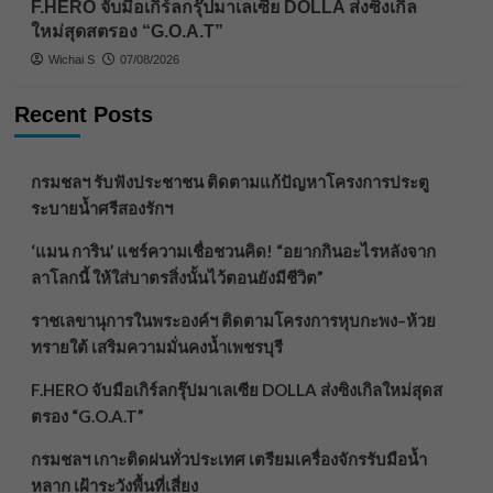
F.HERO จับมือเกิร์ลกรุ๊ปมาเลเซีย DOLLA ส่งซิงเกิล
ใหม่สุดสตรอง “G.O.A.T”
Wichai S
07/08/2026
Recent Posts
กรมชลฯ รับฟังประชาชน ติดตามแก้ปัญหาโครงการประตู
ระบายน้ำศรีสองรักฯ
‘แมน การิน’ แชร์ความเชื่อชวนคิด! “อยากกินอะไรหลังจาก
ลาโลกนี้ ให้ใส่บาตรสิ่งนั้นไว้ตอนยังมีชีวิต”
ราชเลขานุการในพระองค์ฯ ติดตามโครงการหุบกะพง–ห้วย
ทรายใต้ เสริมความมั่นคงน้ำเพชรบุรี
F.HERO จับมือเกิร์ลกรุ๊ปมาเลเซีย DOLLA ส่งซิงเกิลใหม่สุดส
ตรอง “G.O.A.T”
กรมชลฯ เกาะติดฝนทั่วประเทศ เตรียมเครื่องจักรรับมือน้ำ
หลาก เฝ้าระวังพื้นที่เสี่ยง