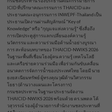
กรมชลประทาน รองประธานคณะกรรมาธิการ
ICID ที่ปรึกษาคณะกรรมการ THAICID และ
ประธานคณะอนุกรรมการ INWEPF-Thailand เป็น
ประธานเปิดงานผ่านสัญลักษณ์ “Key of
Knowledge” หรือ “กุญแจแห่งความรู้” ซึ่งสื่อถึง
การเปิดประตูสู่การแลกเปลี่ยนองค์ความรู้
นวัตกรรม และความร่วมมือด้านน้ำอย่างบูรณา
การ สะท้อนบทบาทของ THAICID-NWIKS 2026
ในฐานะพื้นที่เชื่อมโยงผู้คน ความรู้ เทคโนโลยี
และเครือข่ายความร่วมมือ เพื่อร่วมกันขับเคลื่อน
อนาคตการจัดการน้ำของประเทศไทย โดยมี นาย
ยงยส เนียมทรัพย์ ผู้ทรงคุณวุฒิด้านวิศวกรรม
โยธา (ด้านวางแผนและโครงการ)
กรมชลประทาน ในฐานะประธานจัดงาน
THAICID-NWIKS 2026 พร้อมด้วย ดร.นพดล โค้
วสุวรรณ์ รองผู้อำนวยการสำนักงานชลประทานที่