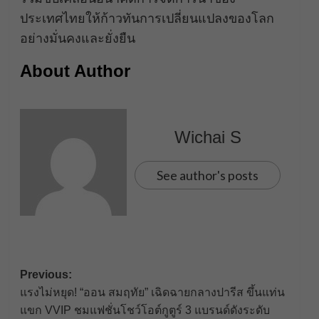
ประเทศไทยให้ก้าวทันการเปลี่ยนแปลงของโลก
อย่างมั่นคงและยั่งยืน
About Author
Wichai S
See author's posts
Post
Previous:
แรงไม่หยุด! “ออน สมฤทัย” เฉิดฉายกลางปารีส ขึ้นแท่น
navigation
แขก VVIP ชมแฟชั่นโชว์โอต์กูตูร์ 3 แบรนด์ดังระดับ