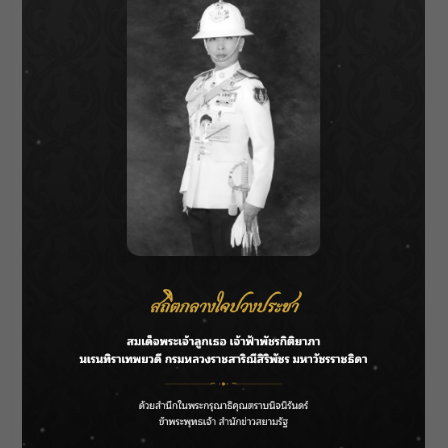
เต็มนา ต้นแบบการพัฒนาเปียกสลับแห้ง” ถ่ายทอด
องค์ความรู้ด้านการจัดการน้ำในนาข้าว การทำ
นาแบบเปียกสลับแห้ง และการขยายผลสู่พื้นที่
ชลประทาน ผ่านการแลกเปลี่ยนประสบการณ์จาก
นักวิชาการ ผู้แทนองค์กรระหว่างประเทศ JICA
และเกษตรกรต้นแบบ
นอกจากนี้ ภายในงานยังจัดแสดงนิทรรศการผล