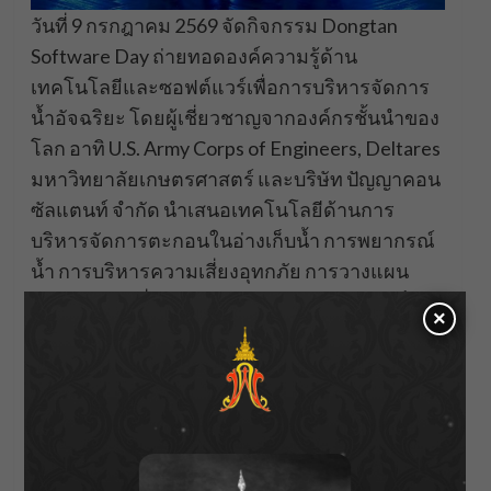
วันที่ 9 กรกฎาคม 2569 จัดกิจกรรม Dongtan
Software Day ถ่ายทอดองค์ความรู้ด้าน
เทคโนโลยีและซอฟต์แวร์เพื่อการบริหารจัดการ
น้ำอัจฉริยะ โดยผู้เชี่ยวชาญจากองค์กรชั้นนำของ
โลก อาทิ U.S. Army Corps of Engineers, Deltares
มหาวิทยาลัยเกษตรศาสตร์ และบริษัท ปัญญาคอน
ซัลแตนท์ จำกัด นำเสนอเทคโนโลยีด้านการ
บริหารจัดการตะกอนในอ่างเก็บน้ำ การพยากรณ์
น้ำ การบริหารความเสี่ยงอุทกภัย การวางแผน
กรณีฉุกเฉินเขื่อนแตก การคาดการณ์ความเค็ม
×
ล่วงหน้า และระบบตรวจสอบคุณภาพน้ำเพื่อ
การเกษตร
ส่วนวันที่ 10 กรกฎาคม 2569 เป็นเวทีของ
INWEPF-Thailand ภายใต้หัวข้อ “อนาคตชาวนา
กับการทำนาแบบใช้น้ำน้อย Chapter 7 ตอน สุข