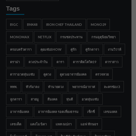
Tags
BIGC
BNK48
IRON CHEF THAILAND
MONO29
MONOMAX
NETFLIX
กรมชลประทาน
กรมอุตุนิยมวิทยา
ครอบครัวดารา
คุยแซ่บSHOW
คู่รัก
คู่รักดารา
งานวิวาห์
ดราม่า
ดวงประจำวัน
ดารา
ดาราติดโควิด19
ดาราสาว
ดาราอวดหุ่นแซ่บ
ดูดวง
ดูดวงอาจารย์มงคล
ตรวจหวย
ททท.
ทัวร์มาลง
ทำนายดวง
พยากรณ์อากาศ
ละครช่อง 3
ลูกดารา
สายมู
สีมงคล
หุ่นดี
อวดหุ่นแซ่บ
อาจารย์มงคล
อาจารย์มงคล รอดเที่ยงธรรม
เซ็กซี่
เลขมงคล
เลขเด็ด
แตงโม นิดา
แพท ณปภา
แอฟ ทักษอร