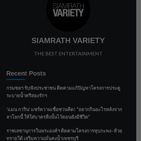
SIAMRATH VARIETY
THE BEST ENTERTAINMENT
Recent Posts
กรมชลฯ รับฟังประชาชน ติดตามแก้ปัญหาโครงการประตู
ระบายน้ำศรีสองรักฯ
‘แมน การิน’ แชร์ความเชื่อชวนคิด! “อยากกินอะไรหลังจาก
ลาโลกนี้ ให้ใส่บาตรสิ่งนั้นไว้ตอนยังมีชีวิต”
ราชเลขานุการในพระองค์ฯ ติดตามโครงการหุบกะพง–ห้วย
ทรายใต้ เสริมความมั่นคงน้ำเพชรบุรี