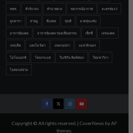
ททท.
ทัวร์มาลง
ทำนายดวง
พยากรณ์อากาศ
ละครช่อง 3
ลูกดารา
สายมู
สีมงคล
หุ่นดี
อวดหุ่นแซ่บ
อาจารย์มงคล
อาจารย์มงคล รอดเที่ยงธรรม
เซ็กซี่
เลขมงคล
เลขเด็ด
แตงโม นิดา
แพท ณปภา
แอฟ ทักษอร
โมโนแมกซ์
โหนกระแส
ใบเฟิร์น พิมพ์ชนก
ใหม่ ดาวิกา
ไอคอนสยาม
Facebook
Twitter
Instagram
Youtube
Copyright © All rights reserved.
|
CoverNews
by AF
themes.