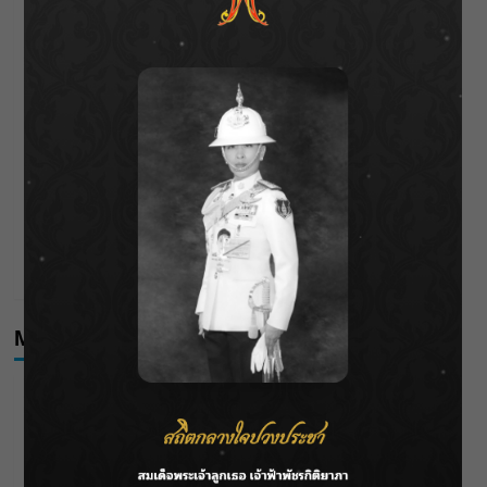
กรมชลฯ รับฟังประชาชน ติดตามแก้ปัญหาโครงการประตู
ระบายน้ำศรีสองรักฯ
‘แมน การิน’ แชร์ความเชื่อชวนคิด! “อยากกินอะไรหลังจาก
ลาโลกนี้ ให้ใส่บาตรสิ่งนั้นไว้ตอนยังมีชีวิต”
ราชเลขานุการในพระองค์ฯ ติดตามโครงการหุบกะพง–ห้วย
ทรายใต้ เสริมความมั่นคงน้ำเพชรบุรี
F.HERO จับมือเกิร์ลกรุ๊ปมาเลเซีย DOLLA ส่งซิงเกิลใหม่สุดส
ตรอง “G.O.A.T”
Meta
Log in
Entries feed