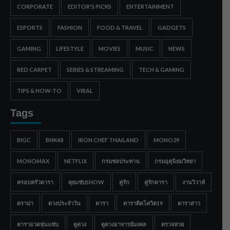
CORPORATE
EDITOR'S PICKS
ENTERTAINMENT
ESPORTS
FASHION
FOOD & TRAVEL
GADGETS
GAMING
LIFESTYLE
MOVIES
MUSIC
NEWS
RED CARPET
SERIES & STREAMING
TECH & GAMING
TIPS & HOW-TO
VIRAL
Tags
BIGC
BNK48
IRON CHEF THAILAND
MONO29
MONOMAX
NETFLIX
กรมชลประทาน
กรมอุตุนิยมวิทยา
ครอบครัวดารา
คุยแซ่บSHOW
คู่รัก
คู่รักดารา
งานวิวาห์
ดราม่า
ดวงประจำวัน
ดารา
ดาราติดโควิด19
ดาราสาว
ดาราอวดหุ่นแซ่บ
ดูดวง
ดูดวงอาจารย์มงคล
ตรวจหวย