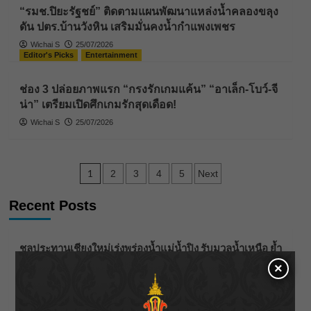
“รมช.ปิยะรัฐชย์” ติดตามแผนพัฒนาแหล่งน้ำคลองขลุง
ดัน ปตร.บ้านวังหิน เสริมมั่นคงน้ำกำแพงเพชร
Wichai S
25/07/2026
Editor's Picks
Entertainment
ช่อง 3 ปล่อยภาพแรก “กรงรักเกมแค้น” “อาเล็ก-โบว์-จี
น่า” เตรียมเปิดศึกเกมรักสุดเดือด!
Wichai S
25/07/2026
Posts
1
2
3
4
5
Next
pagination
Recent Posts
ชลประทานเชียงใหม่เร่งพร่องน้ำแม่น้ำปิง รับมวลน้ำเหนือ ย้ำ
ยังไม่ล้นตลิ่ง
×
ฟาดลุคใหม่! “แบม พิชญานิน” แดนซ์สับทุกจังหวะ ชวน
แฟนๆ แกะท่า #นอกจอนอกใจ