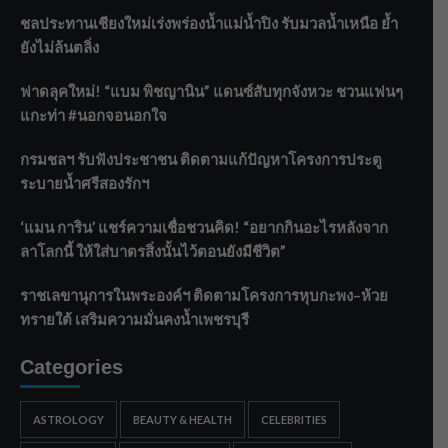
ชลประทานเชียงใหม่เร่งพร่องน้ำแม่น้ำปิง รับมวลน้ำเหนือ ย้ำ
ยังไม่ล้นตลิ่ง
ฟาดลุคใหม่! “แบม พิชญานิน” แดนซ์สับทุกจังหวะ ชวนแฟนๆ
แกะท่า #นอกจอนอกใจ
กรมชลฯ รับฟังประชาชน ติดตามแก้ปัญหาโครงการประตู
ระบายน้ำศรีสองรักฯ
‘แมน การิน’ แชร์ความเชื่อชวนคิด! “อยากกินอะไรหลังจาก
ลาโลกนี้ ให้ใส่บาตรสิ่งนั้นไว้ตอนยังมีชีวิต”
ราชเลขานุการในพระองค์ฯ ติดตามโครงการหุบกะพง–ห้วย
ทรายใต้ เสริมความมั่นคงน้ำเพชรบุรี
Categories
ASTROLOGY
BEAUTY & HEALTH
CELEBRITIES