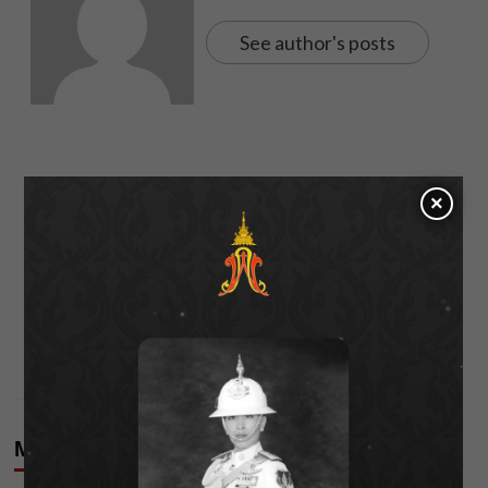
See author's posts
Post
Previous:
×
iQIYI เดินหน้าเสริมทัพซีรีส์วายคุณภาพ! ถือฤกษ์
navigation
บวงสรวง iQIYI Original “LUST ลุ่มหลง” ซีรีส์แซ่บซี๊ด
แห่งปี
Next:
กรมชลฯ จ้างแรงงานทะลุ 6.4 หมื่นคน สร้างรายได้-
เสริมความมั่นคงด้านน้ำทั่วประเทศ
More Stories
Editor's Picks
News