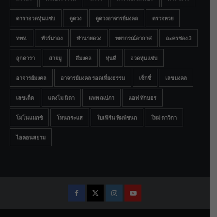
ดาราอวดหุ่นแซ่บ
ดูดวง
ดูดวงอาจารย์มงคล
ตรวจหวย
ททท.
ทัวร์มาลง
ทำนายดวง
พยากรณ์อากาศ
ละครช่อง 3
ลูกดารา
สายมู
สีมงคล
หุ่นดี
อวดหุ่นแซ่บ
อาจารย์มงคล
อาจารย์มงคล รอดเที่ยงธรรม
เซ็กซี่
เลขมงคล
เลขเด็ด
แตงโม นิดา
แพท ณปภา
แอฟ ทักษอร
โมโนแมกซ์
โหนกระแส
ใบเฟิร์น พิมพ์ชนก
ใหม่ ดาวิกา
ไอคอนสยาม
Facebook
Twitter
Instagram
Youtube