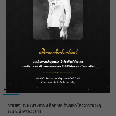
กรมชลฯ รับฟังประชาชน ติดตามแก้ปัญหาโครงการ
ประตูระบายน้ำศรีสองรักฯ
Wichai S
07/08/2026
Editor's Picks
Entertainment
‘แมน การิน’ แชร์ความเชื่อชวนคิด! “อยากกินอะไรหลัง
จากลาโลกนี้ ให้ใส่บาตรสิ่งนั้นไว้ตอนยังมีชีวิต”
Wichai S
07/08/2026
Entertainment
ราชเลขานุการในพระองค์ฯ ติดตามโครงการหุบกะพง–
ห้วยทรายใต้ เสริมความมั่นคงน้ำเพชรบุรี
Wichai S
07/08/2026
Recent Posts
กรมชลฯ รับฟังประชาชน ติดตามแก้ปัญหาโครงการประตู
ระบายน้ำศรีสองรักฯ