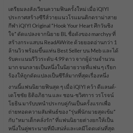
เตรียมลงสังเวียนความฟินครั้งใหม่ เมื่อ iQIYI
ประกาศสร้างซีรีส์วายแนวโรแมนติกดราม่าสาย
กีฬา iQIYI Original “Hook Your Heart ศึกวันชิง
ใจ” ดัดแปลงจากนิยาย BL ชื่อดังของ marchyy ที่
สร้างกระแสบน ReadAWrite ด้วยยอดอ่านกว่า 1
ล้านวิว พร้อมขึ้นแท่น Best Seller บน Meb และได้
รับคะแนนรีวิวระดับ 4.99 ดาว จากผู้อ่านจำนวน
มาก จนกลายเป็นหนึ่งในนิยายวายที่แฟน ๆ เรียก
ร้องให้ถูกดัดแปลงเป็นซีรีส์มากที่สุดเรื่องหนึ่ง
งานนี้แฟนนิยายฟินสุด ๆ เมื่อ iQIYI คว้า ดีแลนด์-
เดโชชัย ธิติอภิธาน และ ชอน-ชวิศการ วรโรจน์
โยธิน มารับบทนำประกบคู่กันเป็นครั้งแรกเพื่อ
ถ่ายทอดความสัมพันธ์ของ “รุ่นพี่นักมวยสุดเข้ม”
กับ “หมาเด็กคลั่งรัก” ที่แฟนนิยายต่างยกให้เป็น
หนึ่งในคู่พระนายที่มีเสน่ห์และเคมีโดดเด่นที่สุด