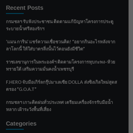
Recent Posts
กรมชลฯ รับฟังประชาชน ติดตามแก้ปัญหาโครงการประตู
ระบายน้ำศรีสองรักฯ
‘แมน การิน’ แชร์ความเชื่อชวนคิด! “อยากกินอะไรหลังจาก
ลาโลกนี้ ให้ใส่บาตรสิ่งนั้นไว้ตอนยังมีชีวิต”
ราชเลขานุการในพระองค์ฯ ติดตามโครงการหุบกะพง–ห้วย
ทรายใต้ เสริมความมั่นคงน้ำเพชรบุรี
F.HERO จับมือเกิร์ลกรุ๊ปมาเลเซีย DOLLA ส่งซิงเกิลใหม่สุดส
ตรอง “G.O.A.T”
กรมชลฯ เกาะติดฝนทั่วประเทศ เตรียมเครื่องจักรรับมือน้ำ
หลาก เฝ้าระวังพื้นที่เสี่ยง
Categories