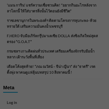
‘แมน การิน’ แชร์ความเชื่อชวนคิด! “อยากกินอะไรหลังจาก
ลาโลกนี้ ให้ใส่บาตรสิ่งนั้นไว้ตอนยังมีชีวิต”
ราชเลขานุการในพระองค์ฯ ติดตามโครงการหุบกะพง–ห้วย
ทรายใต้ เสริมความมั่นคงน้ำเพชรบุรี
F.HERO จับมือเกิร์ลกรุ๊ปมาเลเซีย DOLLA ส่งซิงเกิลใหม่สุดส
ตรอง “G.O.A.T”
กรมชลฯ เกาะติดฝนทั่วประเทศ เตรียมเครื่องจักรรับมือน้ำ
หลาก เฝ้าระวังพื้นที่เสี่ยง
เดือดโค้งสุดท้าย! “ภณ ณวัสน์ – จีน่า ญีนา” ส่ง “ธาตรี” เรต
ติ้งพุ่ง พาคนดูแห่ลุ้นบทสรุป 10 สิงหาคมนี้ !
Meta
Log in