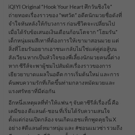
iQIYI Original “Hook Your Heart ศึกวันชิงใจ”
ถ่ายทอดเรื่องราวของ “พศวัต” อดีตนักมวยชื่อดังที่
จำใจหันหลังให้กับวงการ ก่อนชีวิตจะเปลี่ยนไป
เมื่อได้รับข้อเสนอเงินเดือนก้อนโตจาก “โฮมรัน”
เด็กหนุ่มผมสีเทาที่ต้องการให้เขามาสอนมวย แต่
สิ่งที่โฮมรันอยากเอาชนะกลับไม่ใช่แค่คู่ต่อสู้บน
สังเวียน หากเป็นหัวใจของพี่เลี้ยงนักมวยคนนี้ต่าง
หาก ซีรีส์จะพาผู้ชมไปสัมผัสเรื่องราวของการ
เยียวยาบาดแผลในอดีต การเริ่มต้นใหม่ และการ
ค้นพบความรักที่เกิดขึ้นท่ามกลางหมัดมวยและ
แรงศรัทธาที่มีต่อกัน
อีกหนึ่งเหตุผลที่ทำให้แฟน ๆ จับตาซีรีส์เรื่องนี้ คือ
เคมีของ ดีแลนด์-ชอน ที่เริ่มได้รับความสนใจ
ตั้งแต่ก่อนเปิดกล้อง จนเกิดแฮชแท็กพูดคุยใน X
อย่าง #ดีแลนด์หมาหนุ่ม และ #ชอนแมวซ่า รวมถึง