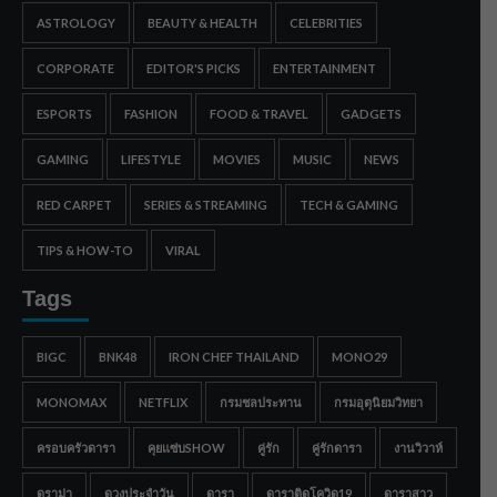
ASTROLOGY
BEAUTY & HEALTH
CELEBRITIES
CORPORATE
EDITOR'S PICKS
ENTERTAINMENT
ESPORTS
FASHION
FOOD & TRAVEL
GADGETS
GAMING
LIFESTYLE
MOVIES
MUSIC
NEWS
RED CARPET
SERIES & STREAMING
TECH & GAMING
TIPS & HOW-TO
VIRAL
Tags
BIGC
BNK48
IRON CHEF THAILAND
MONO29
MONOMAX
NETFLIX
กรมชลประทาน
กรมอุตุนิยมวิทยา
ครอบครัวดารา
คุยแซ่บSHOW
คู่รัก
คู่รักดารา
งานวิวาห์
ดราม่า
ดวงประจำวัน
ดารา
ดาราติดโควิด19
ดาราสาว