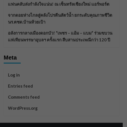
แฟนคลับส่งกำลังใจแน่น! ณ เซ็นทรัลเชียงใหม่ แอร์พอร์ต
จากดอยห่างไกลสู่คลังโปรตีนสัตว์น้ำ ยกระดับคุณภาพชีวิต
นร.ตชด.บ้านห้วยเป้า
อลังการกลางเมืองดอกบัว! “เพชร – แอ้ม – แบม” ร่วมขบวน
แห่เทียนพรรษาอุบลฯ ครั้งแรก สืบสานประเพณีกว่า 120 ปี
Meta
Log in
Entries feed
Comments feed
WordPress.org