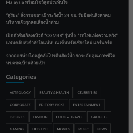
Malaysia พร้อมโชว์สุดประทับใจ
“สุริยะ” สั่งกรมชลฯ เฝ้าระวังน้ำ 24 ชม. รับมือฝนสิงหาคม
บริหารเชิงรุกลดเสี่ยงน้ำท่วม
เปิดตัวซิงเกิลเดบิวต์ “CGM48” รุ่นที่ 5 “รถไฟแห่งความหวัง”
แฟนคลับส่งกำลังใจแน่น! ณ เซ็นทรัลเชียงใหม่ แอร์พอร์ต
จากดอยห่างไกลสู่คลังโปรตีนสัตว์น้ำ ยกระดับคุณภาพชีวิต
นร.ตชด.บ้านห้วยเป้า
Categories
ASTROLOGY
BEAUTY & HEALTH
CELEBRITIES
CORPORATE
EDITOR'S PICKS
ENTERTAINMENT
ESPORTS
FASHION
FOOD & TRAVEL
GADGETS
GAMING
LIFESTYLE
MOVIES
MUSIC
NEWS