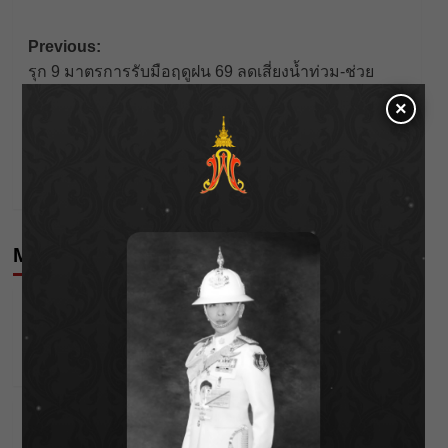
Post
Previous:
รุก 9 มาตรการรับมือฤดูฝน 69 ลดเสี่ยงน้ำท่วม-ช่วย
navigation
ประชาชน
×
Next:
Lonely Loud Fest 2 คัมแบ็ก! รวมศิลปินตัวท็อป ฮีลใจ
คนขี้เหงา เปิดบัตร 1 มิ.ย.
More Stories
Editor's Picks
News
ลุยไม่หยุด!! กรมชลฯ เร่งเคลียร์ผักตบชวา-ติดตั้งเครื่อง
สูบน้ำทั่วไทย
Wichai S
04/08/2026
Editor's Picks
Entertainment
“BILLKIN” สร้างความภาคภูมิใจ คว้ารางวัลใหญ่