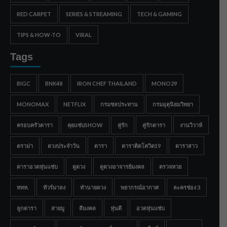
RED CARPET
SERIES & STREAMING
TECH & GAMING
TIPS & HOW-TO
VIRAL
Tags
BIGC
BNK48
IRON CHEF THAILAND
MONO29
MONOMAX
NETFLIX
กรมชลประทาน
กรมอุตุนิยมวิทยา
ครอบครัวดารา
คุยแซ่บSHOW
คู่รัก
คู่รักดารา
งานวิวาห์
ดราม่า
ดวงประจำวัน
ดารา
ดาราติดโควิด19
ดาราสาว
ดาราอวดหุ่นแซ่บ
ดูดวง
ดูดวงอาจารย์มงคล
ตรวจหวย
ททท.
ทัวร์มาลง
ทำนายดวง
พยากรณ์อากาศ
ละครช่อง 3
ลูกดารา
สายมู
สีมงคล
หุ่นดี
อวดหุ่นแซ่บ