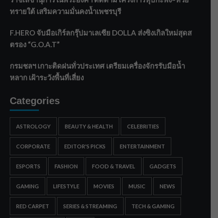
ทรายใต้ เสริมความมั่นคงน้ำเพชรบุรี
F.HERO จับมือเกิร์ลกรุ๊ปมาเลเซีย DOLLA ส่งซิงเกิลใหม่สุดส
ตรอง “G.O.A.T”
กรมชลฯ เกาะติดฝนทั่วประเทศ เตรียมเครื่องจักรรับมือน้ำ
หลาก เฝ้าระวังพื้นที่เสี่ยง
Categories
ASTROLOGY
BEAUTY & HEALTH
CELEBRITIES
CORPORATE
EDITOR'S PICKS
ENTERTAINMENT
ESPORTS
FASHION
FOOD & TRAVEL
GADGETS
GAMING
LIFESTYLE
MOVIES
MUSIC
NEWS
RED CARPET
SERIES & STREAMING
TECH & GAMING