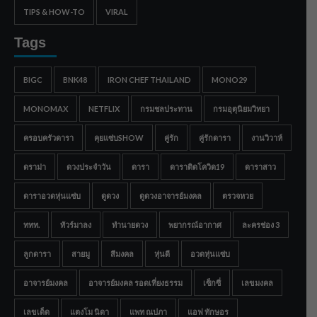
TIPS & HOW-TO
VIRAL
Tags
BIGC
BNK48
IRON CHEF THAILAND
MONO29
MONOMAX
NETFLIX
กรมชลประทาน
กรมอุตุนิยมวิทยา
ครอบครัวดารา
คุยแซ่บSHOW
คู่รัก
คู่รักดารา
งานวิวาห์
ดราม่า
ดวงประจำวัน
ดารา
ดาราติดโควิด19
ดาราสาว
ดาราอวดหุ่นแซ่บ
ดูดวง
ดูดวงอาจารย์มงคล
ตรวจหวย
ททท.
ทัวร์มาลง
ทำนายดวง
พยากรณ์อากาศ
ละครช่อง 3
ลูกดารา
สายมู
สีมงคล
หุ่นดี
อวดหุ่นแซ่บ
อาจารย์มงคล
อาจารย์มงคล รอดเที่ยงธรรม
เซ็กซี่
เลขมงคล
เลขเด็ด
แตงโม นิดา
แพท ณปภา
แอฟ ทักษอร