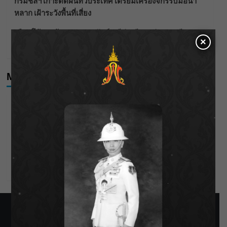
กรมชลฯ เกาะติดฝนทั่วประเทศ เตรียมเครื่องจักรรับมือน้ำ
หลาก เฝ้าระวังพื้นที่เสี่ยง
เดือดโค้งสุดท้าย! “ภณ ณวัสน์ – จีน่า ญีนา” ส่ง “ธาตรี” เรต
×
ติ้งพุ่ง พาคนดูแห่ลุ้นบทสรุป 10 สิงหาคมนี้ !
Meta
Log in
Entries feed
Comments feed
WordPress.org