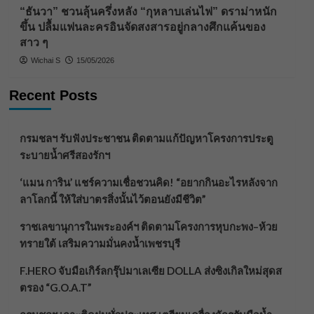
“ธันวา” ชวนลุ้นครึ่งหลัง “กุหลาบเล่นไฟ” ดราม่าหนัก
ขึ้น ปลื้มแฟนละครอินจัดสงสารอยู่กลางศึกแค้นของ
สาว ๆ
Wichai S
15/05/2026
Recent Posts
กรมชลฯ รับฟังประชาชน ติดตามแก้ปัญหาโครงการประตู
ระบายน้ำศรีสองรักฯ
‘แมน การิน’ แชร์ความเชื่อชวนคิด! “อยากกินอะไรหลังจาก
ลาโลกนี้ ให้ใส่บาตรสิ่งนั้นไว้ตอนยังมีชีวิต”
ราชเลขานุการในพระองค์ฯ ติดตามโครงการหุบกะพง–ห้วย
ทรายใต้ เสริมความมั่นคงน้ำเพชรบุรี
F.HERO จับมือเกิร์ลกรุ๊ปมาเลเซีย DOLLA ส่งซิงเกิลใหม่สุดส
ตรอง “G.O.A.T”