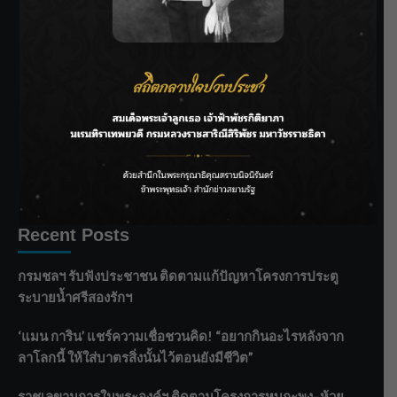
SIAMRATH VARIETY
THE BEST ENTERTAINMENT
Recent Posts
กรมชลฯ รับฟังประชาชน ติดตามแก้ปัญหาโครงการประตู
ระบายน้ำศรีสองรักฯ
‘แมน การิน’ แชร์ความเชื่อชวนคิด! “อยากกินอะไรหลังจาก
ลาโลกนี้ ให้ใส่บาตรสิ่งนั้นไว้ตอนยังมีชีวิต”
ราชเลขานุการในพระองค์ฯ ติดตามโครงการหุบกะพง–ห้วย