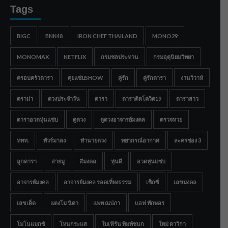
Tags
BIGC
BNK48
IRON CHEF THAILAND
MONO29
MONOMAX
NETFLIX
กรมชลประทาน
กรมอุตุนิยมวิทยา
ครอบครัวดารา
คุยแซ่บSHOW
คู่รัก
คู่รักดารา
งานวิวาห์
ดราม่า
ดวงประจำวัน
ดารา
ดาราติดโควิด19
ดาราสาว
ดาราอวดหุ่นแซ่บ
ดูดวง
ดูดวงอาจารย์มงคล
ตรวจหวย
ททท.
ทัวร์มาลง
ทำนายดวง
พยากรณ์อากาศ
ละครช่อง 3
ลูกดารา
สายมู
สีมงคล
หุ่นดี
อวดหุ่นแซ่บ
อาจารย์มงคล
อาจารย์มงคล รอดเที่ยงธรรม
เซ็กซี่
เลขมงคล
เลขเด็ด
แตงโม นิดา
แพท ณปภา
แอฟ ทักษอร
โมโนแมกซ์
โหนกระแส
ใบเฟิร์น พิมพ์ชนก
ใหม่ ดาวิกา