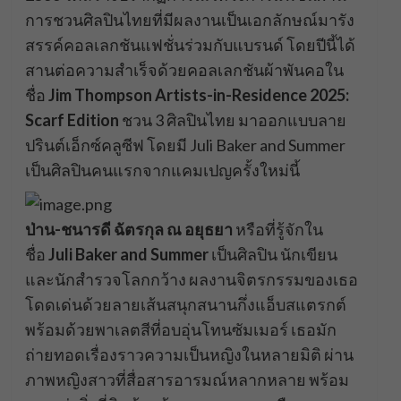
การชวนศิลปินไทยที่มีผลงานเป็นเอกลักษณ์มารัง
สรรค์คอลเลกชันแฟชั่นร่วมกับแบรนด์ โดยปีนี้ได้
สานต่อความสำเร็จด้วยคอลเลกชันผ้าพันคอใน
ชื่อ
Jim Thompson Artists-in-Residence 2025:
Scarf Edition
ชวน 3 ศิลปินไทย มาออกแบบลาย
ปรินต์เอ็กซ์คลูซีฟ โดยมี Juli Baker and Summer
เป็นศิลปินคนแรกจากแคมเปญครั้งใหม่นี้
ป่าน-ชนารดี ฉัตรกุล ณ อยุธยา
หรือที่รู้จักใน
ชื่อ
Juli Baker and Summer
เป็นศิลปิน นักเขียน
และนักสำรวจโลกกว้าง ผลงานจิตรกรรมของเธอ
โดดเด่นด้วยลายเส้นสนุกสนานกึ่งแอ็บสแตรกต์
พร้อมด้วยพาเลตสีที่อบอุ่นโทนซัมเมอร์ เธอมัก
ถ่ายทอดเรื่องราวความเป็นหญิงในหลายมิติ ผ่าน
ภาพหญิงสาวที่สื่อสารอารมณ์หลากหลาย พร้อม