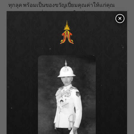
ทุกลุค พร้อมเป็นของขวัญเปี่ยมคุณค่าให้แก่คุณ
แม่และทุกคนที่มีความหมายในชีวิต
×
นันท์นภัส เวโรจนวัฒน์ ผู้อำนวยการฝ่ายการตลาด
จิม ทอมป์สัน
กล่าวว่า “Juli Baker and Summer เป็น
ศิลปินที่ใช้สีสันได้สนุกและเล่าเรื่องผ่านภาพได้น่า
สนใจ เราดีใจที่ได้นำศิลปะร่วมสมัยมาอยู่บนผ้า
ไหมของจิม ทอมป์สัน คอลเลกชันนี้เป็นงานศิลปะที่
สวมใส่ได้จริง ๆ โดยการร่วมงานกับคนรุ่นใหม่
สอดคล้องกับกลยุทธ์ของเราในการผสานมรดก
ทางวัฒนธรรมเข้ากับบริบทของโลกยุคใหม่”
คอลเลกชันผ้าพันคอลิมิเต็ดเอดิชัน Jim
Thompson X Juli Baker and Summer วาง
จำหน่ายแล้ววันนี้ที่สโตร์จิม ทอมป์สันทุกสาขา
และทางออนไลน์ที่
www.jimthompson.com