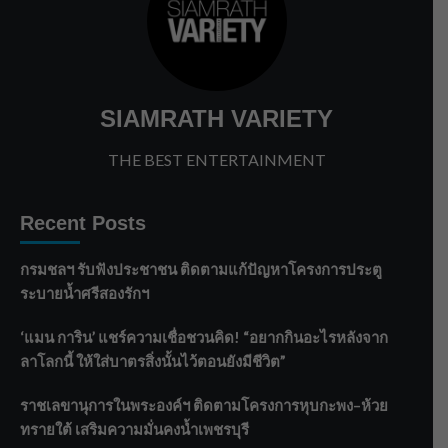
SIAMRATH VARIETY
THE BEST ENTERTAINMENT
Recent Posts
กรมชลฯ รับฟังประชาชน ติดตามแก้ปัญหาโครงการประตู
ระบายน้ำศรีสองรักฯ
‘แมน การิน’ แชร์ความเชื่อชวนคิด! “อยากกินอะไรหลังจาก
ลาโลกนี้ ให้ใส่บาตรสิ่งนั้นไว้ตอนยังมีชีวิต”
ราชเลขานุการในพระองค์ฯ ติดตามโครงการหุบกะพง–ห้วย
ทรายใต้ เสริมความมั่นคงน้ำเพชรบุรี