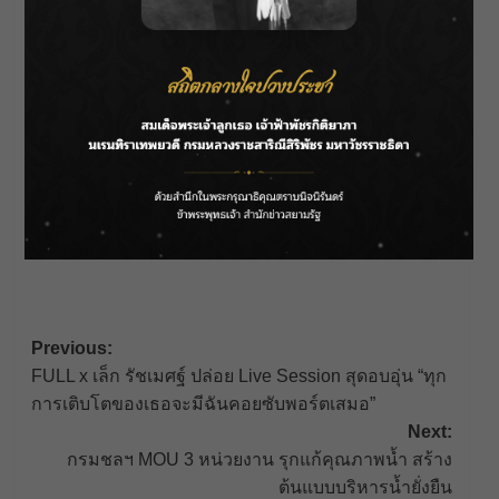
About Author
Parnicha Sasookjit
See author's posts
Post
Previous:
FULL x เล็ก รัชเมศฐ์ ปล่อย Live Session สุดอบอุ่น “ทุก
navigation
การเติบโตของเธอจะมีฉันคอยซับพอร์ตเสมอ”
Next:
กรมชลฯ MOU 3 หน่วยงาน รุกแก้คุณภาพน้ำ สร้าง
ต้นแบบบริหารน้ำยั่งยืน