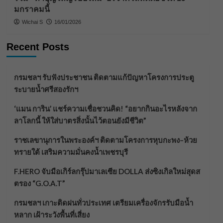
มกราคมนี้
Wichai S
16/01/2026
Recent Posts
กรมชลฯ รับฟังประชาชน ติดตามแก้ปัญหาโครงการประตู
ระบายน้ำศรีสองรักฯ
‘แมน การิน’ แชร์ความเชื่อชวนคิด! “อยากกินอะไรหลังจาก
ลาโลกนี้ ให้ใส่บาตรสิ่งนั้นไว้ตอนยังมีชีวิต”
ราชเลขานุการในพระองค์ฯ ติดตามโครงการหุบกะพง–ห้วย
ทรายใต้ เสริมความมั่นคงน้ำเพชรบุรี
F.HERO จับมือเกิร์ลกรุ๊ปมาเลเซีย DOLLA ส่งซิงเกิลใหม่สุดส
ตรอง “G.O.A.T”
กรมชลฯ เกาะติดฝนทั่วประเทศ เตรียมเครื่องจักรรับมือน้ำ
หลาก เฝ้าระวังพื้นที่เสี่ยง