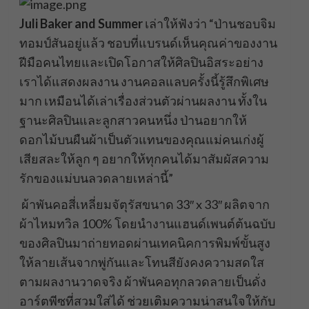
Juli Baker and Summer
เล่าให้ฟังว่า “ป่านชอบจิม
ทอมป์สันอยู่แล้ว ชอบที่แบรนด์เห็นคุณค่าของงาน
ฝีมือคนไทยและเปิดโอกาสให้ศิลปินอิสระอย่าง
เราได้แสดงผลงาน งานคอลแลบครั้งนี้รู้สึกพิเศษ
มาก เหมือนได้เล่าเรื่องส่วนตัวผ่านผลงาน ทั้งใน
ฐานะศิลปินและลูกสาวคนหนึ่ง ป่านอยากให้
ดอกไม้บนผืนผ้าเป็นตัวแทนของคุณแม่คนเก่งผู้
เสียสละให้ลูก ๆ อยากให้ทุกคนได้มาสัมผัสความ
รักของแม่บนลวดลายเหล่านี้”
ผ้าพันคอสี่เหลี่ยมจัตุรัสขนาด 33″ x 33″ ผลิตจาก
ผ้าไหมทวิล 100% โดยนำงานแฮนด์เพนต์ต้นฉบับ
ของศิลปินมาถ่ายทอดผ่านเทคนิคการพิมพ์ขั้นสูง
ให้ลายเส้นจากพู่กันและโทนสียังคงความสดใส
ตามผลงานวาดจริง ผ้าพันคอทุกลวดลายเป็นดั่ง
อาร์ตพีซที่สวมใส่ได้ ช่วยเติมความน่าสนใจให้กับ