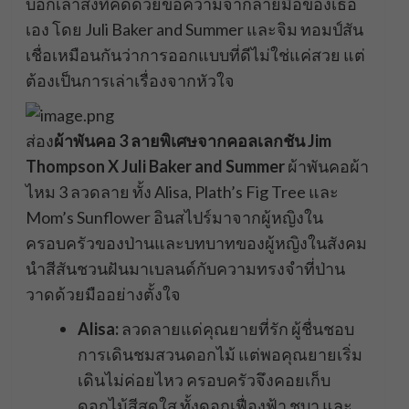
บอกเล่าสิ่งที่คิดด้วยข้อความจากลายมือของเธอ
เอง โดย Juli Baker and Summer และจิม ทอมป์สัน
เชื่อเหมือนกันว่าการออกแบบที่ดีไม่ใช่แค่สวย แต่
ต้องเป็นการเล่าเรื่องจากหัวใจ
ส่อง
ผ้าพันคอ 3 ลายพิเศษจากคอลเลกชัน Jim
Thompson X Juli Baker and Summer
ผ้าพันคอผ้า
ไหม 3 ลวดลาย ทั้ง Alisa, Plath’s Fig Tree และ
Mom’s Sunflower อินสไปร์มาจากผู้หญิงใน
ครอบครัวของป่านและบทบาทของผู้หญิงในสังคม
นำสีสันชวนฝันมาเบลนด์กับความทรงจำที่ป่าน
วาดด้วยมืออย่างตั้งใจ
Alisa:
ลวดลายแด่คุณยายที่รัก ผู้ชื่นชอบ
การเดินชมสวนดอกไม้ แต่พอคุณยายเริ่ม
เดินไม่ค่อยไหว ครอบครัวจึงคอยเก็บ
ดอกไม้สีสดใส ทั้งดอกเฟื่องฟ้า ชบา และ