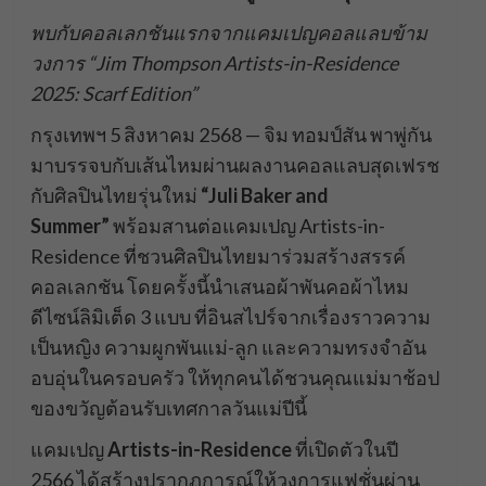
พบกับคอลเลกชันแรกจากแคมเปญคอลแลบข้าม
วงการ “Jim Thompson Artists-in-Residence
2025: Scarf Edition”
กรุงเทพฯ 5 สิงหาคม 2568 — จิม ทอมป์สัน พาพู่กัน
มาบรรจบกับเส้นไหมผ่านผลงานคอลแลบสุดเฟรช
กับศิลปินไทยรุ่นใหม่
“Juli Baker and
Summer”
พร้อมสานต่อแคมเปญ Artists-in-
Residence ที่ชวนศิลปินไทยมาร่วมสร้างสรรค์
คอลเลกชัน โดยครั้งนี้นำเสนอผ้าพันคอผ้าไหม
ดีไซน์ลิมิเต็ด 3 แบบ ที่อินสไปร์จากเรื่องราวความ
เป็นหญิง ความผูกพันแม่-ลูก และความทรงจำอัน
อบอุ่นในครอบครัว ให้ทุกคนได้ชวนคุณแม่มาช้อป
ของขวัญต้อนรับเทศกาลวันแม่ปีนี้
แคมเปญ
Artists-in-Residence
ที่เปิดตัวในปี
2566 ได้สร้างปรากฏการณ์ให้วงการแฟชั่นผ่าน