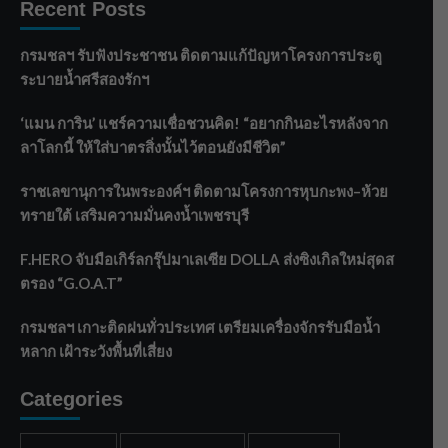
Recent Posts
กรมชลฯ รับฟังประชาชน ติดตามแก้ปัญหาโครงการประตู
ระบายน้ำศรีสองรักฯ
‘แมน การิน’ แชร์ความเชื่อชวนคิด! “อยากกินอะไรหลังจาก
ลาโลกนี้ ให้ใส่บาตรสิ่งนั้นไว้ตอนยังมีชีวิต”
ราชเลขานุการในพระองค์ฯ ติดตามโครงการหุบกะพง–ห้วย
ทรายใต้ เสริมความมั่นคงน้ำเพชรบุรี
F.HERO จับมือเกิร์ลกรุ๊ปมาเลเซีย DOLLA ส่งซิงเกิลใหม่สุดส
ตรอง “G.O.A.T”
กรมชลฯ เกาะติดฝนทั่วประเทศ เตรียมเครื่องจักรรับมือน้ำ
หลาก เฝ้าระวังพื้นที่เสี่ยง
Categories