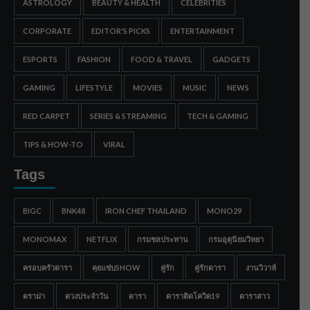
ASTROLOGY
BEAUTY & HEALTH
CELEBRITIES
CORPORATE
EDITOR'S PICKS
ENTERTAINMENT
ESPORTS
FASHION
FOOD & TRAVEL
GADGETS
GAMING
LIFESTYLE
MOVIES
MUSIC
NEWS
RED CARPET
SERIES & STREAMING
TECH & GAMING
TIPS & HOW-TO
VIRAL
Tags
BIGC
BNK48
IRON CHEF THAILAND
MONO29
MONOMAX
NETFLIX
กรมชลประทาน
กรมอุตุนิยมวิทยา
ครอบครัวดารา
คุยแซ่บSHOW
คู่รัก
คู่รักดารา
งานวิวาห์
ดราม่า
ดวงประจำวัน
ดารา
ดาราติดโควิด19
ดาราสาว