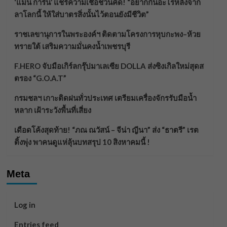
‘แมน การิน’ แชร์ความเชื่อชวนคิด! “อยากกินอะไรหลังจาก
ลาโลกนี้ ให้ใส่บาตรสิ่งนั้นไว้ตอนยังมีชีวิต”
ราชเลขานุการในพระองค์ฯ ติดตามโครงการหุบกะพง–ห้วย
ทรายใต้ เสริมความมั่นคงน้ำเพชรบุรี
F.HERO จับมือเกิร์ลกรุ๊ปมาเลเซีย DOLLA ส่งซิงเกิลใหม่สุดส
ตรอง “G.O.A.T”
กรมชลฯ เกาะติดฝนทั่วประเทศ เตรียมเครื่องจักรรับมือน้ำ
หลาก เฝ้าระวังพื้นที่เสี่ยง
เดือดโค้งสุดท้าย! “ภณ ณวัสน์ – จีน่า ญีนา” ส่ง “ธาตรี” เรต
ติ้งพุ่ง พาคนดูแห่ลุ้นบทสรุป 10 สิงหาคมนี้ !
Meta
Log in
Entries feed