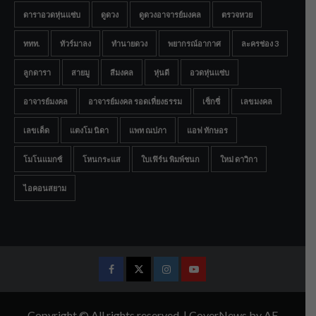
ดาราอวดหุ่นแซ่บ
ดูดวง
ดูดวงอาจารย์มงคล
ตรวจหวย
ททท.
ทัวร์มาลง
ทำนายดวง
พยากรณ์อากาศ
ละครช่อง 3
ลูกดารา
สายมู
สีมงคล
หุ่นดี
อวดหุ่นแซ่บ
อาจารย์มงคล
อาจารย์มงคล รอดเที่ยงธรรม
เซ็กซี่
เลขมงคล
เลขเด็ด
แตงโม นิดา
แพท ณปภา
แอฟ ทักษอร
โมโนแมกซ์
โหนกระแส
ใบเฟิร์น พิมพ์ชนก
ใหม่ ดาวิกา
ไอคอนสยาม
Facebook
Twitter
Instagram
Youtube
Copyright © All rights reserved.
|
CoverNews
by AF