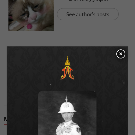
See author's posts
×
Post
Previous:
Jim Thompson จับมือ Juli Baker and Summer เปิดตัว
navigation
ผ้าพันคอลิมิเต็ดรับวันแม่
Next:
ศึกใหญ่การ์ดเกม “Grand Asia Open 2025 Final”
เตรียมระเบิดความมัน 9-10 ส.ค.นี้ ที่เดอะมอลล์บางแค
More Stories
Editor's Picks
News