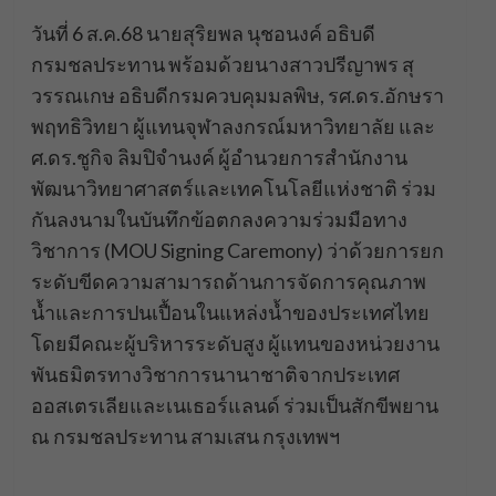
วันที่ 6 ส.ค.68 นายสุริยพล นุชอนงค์ อธิบดี
กรมชลประทาน พร้อมด้วยนางสาวปรีญาพร สุ
วรรณเกษ อธิบดีกรมควบคุมมลพิษ, รศ.ดร.อักษรา
พฤทธิวิทยา ผู้แทนจุฬาลงกรณ์มหาวิทยาลัย และ
ศ.ดร.ชูกิจ ลิมปิจำนงค์ ผู้อำนวยการสำนักงาน
พัฒนาวิทยาศาสตร์และเทคโนโลยีแห่งชาติ ร่วม
กันลงนามในบันทึกข้อตกลงความร่วมมือทาง
วิชาการ (MOU Signing Caremony) ว่าด้วยการยก
ระดับขีดความสามารถด้านการจัดการคุณภาพ
น้ำและการปนเปื้อนในแหล่งน้ำของประเทศไทย
โดยมีคณะผู้บริหารระดับสูง ผู้แทนของหน่วยงาน
พันธมิตรทางวิชาการนานาชาติจากประเทศ
ออสเตรเลียและเนเธอร์แลนด์ ร่วมเป็นสักขีพยาน
ณ กรมชลประทาน สามเสน กรุงเทพฯ