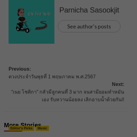
Parnicha Sasookjit
See author's posts
Post
Previous:
ดวงประจำวันพุธที่ 1 พฤษภาคม พ.ศ.2567
navigation
Next:
“เนย โชติกา” กลัวมีลูกคนที่ 3 มาก จนสามียอมทำหมัน
เอง รับหวานน้อยลง เลิกอาบน้ำด้วยกัน!!
More Stories
Editor's Picks
Music