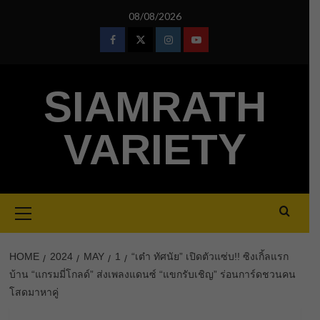
Skip
08/08/2026
to
content
Facebook
Twitter
Instagram
Youtube
SIAMRATH
VARIETY
Primary
Menu
HOME
2024
MAY
1
“เต๋า ทัศนัย” เปิดตัวแซ่บ!! ซิงเกิ้ลแรก
บ้าน “แกรมมี่โกลด์” ส่งเพลงแดนซ์ “แขกรับเชิญ” ร่อนการ์ดชวนคน
โสดมาหาคู่