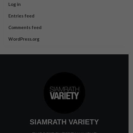
Log in
Entries feed
Comments feed
WordPress.org
SIAMRATH VARIETY