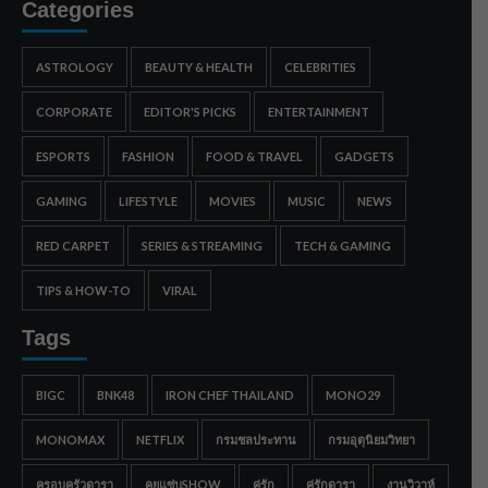
Categories
ASTROLOGY
BEAUTY & HEALTH
CELEBRITIES
CORPORATE
EDITOR'S PICKS
ENTERTAINMENT
ESPORTS
FASHION
FOOD & TRAVEL
GADGETS
GAMING
LIFESTYLE
MOVIES
MUSIC
NEWS
RED CARPET
SERIES & STREAMING
TECH & GAMING
TIPS & HOW-TO
VIRAL
Tags
BIGC
BNK48
IRON CHEF THAILAND
MONO29
MONOMAX
NETFLIX
กรมชลประทาน
กรมอุตุนิยมวิทยา
ครอบครัวดารา
คุยแซ่บSHOW
คู่รัก
คู่รักดารา
งานวิวาห์