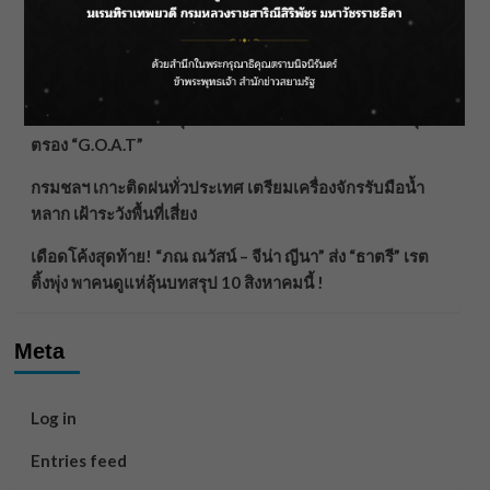
ลาโลกนี้ ให้ใส่บาตรสิ่งนั้นไว้ตอนยังมีชีวิต”
ราชเลขานุการในพระองค์ฯ ติดตามโครงการหุบกะพง–ห้วย
ทรายใต้ เสริมความมั่นคงน้ำเพชรบุรี
F.HERO จับมือเกิร์ลกรุ๊ปมาเลเซีย DOLLA ส่งซิงเกิลใหม่สุดส
ตรอง “G.O.A.T”
กรมชลฯ เกาะติดฝนทั่วประเทศ เตรียมเครื่องจักรรับมือน้ำ
หลาก เฝ้าระวังพื้นที่เสี่ยง
เดือดโค้งสุดท้าย! “ภณ ณวัสน์ – จีน่า ญีนา” ส่ง “ธาตรี” เรต
ติ้งพุ่ง พาคนดูแห่ลุ้นบทสรุป 10 สิงหาคมนี้ !
Meta
Log in
Entries feed