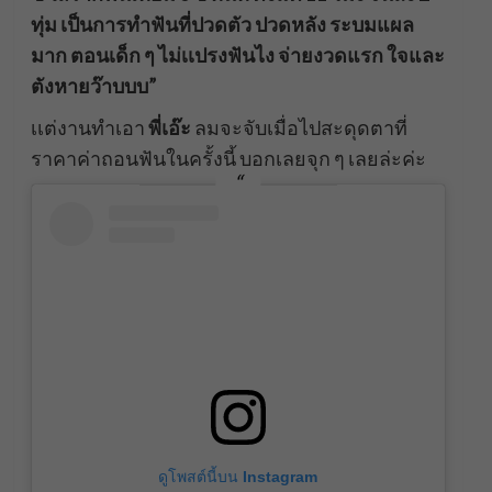
ทุ่ม เป็นการทำฟันที่ปวดตัว ปวดหลัง ระบมแผล
มาก ตอนเด็ก ๆ ไม่เเปรงฟันไง จ่ายงวดแรก ใจและ
ตังหายว๊าบบบ”
เเต่งานทำเอา
พี่เอ๊ะ
ลมจะจับเมื่อไปสะดุดตาที่
ราคาค่าถอนฟันในครั้งนี้ บอกเลยจุก ๆ เลยล่ะค่ะ
ดูโพสต์นี้บน Instagram