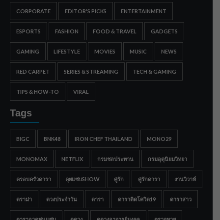
CORPORATE
EDITOR'S PICKS
ENTERTAINMENT
ESPORTS
FASHION
FOOD & TRAVEL
GADGETS
GAMING
LIFESTYLE
MOVIES
MUSIC
NEWS
RED CARPET
SERIES & STREAMING
TECH & GAMING
TIPS & HOW-TO
VIRAL
Tags
BIGC
BNK48
IRON CHEF THAILAND
MONO29
MONOMAX
NETFLIX
กรมชลประทาน
กรมอุตุนิยมวิทยา
ครอบครัวดารา
คุยแซ่บSHOW
คู่รัก
คู่รักดารา
งานวิวาห์
ดราม่า
ดวงประจำวัน
ดารา
ดาราติดโควิด19
ดาราสาว
ดาราอวดหุ่นแซ่บ
ดูดวง
ดูดวงอาจารย์มงคล
ตรวจหวย