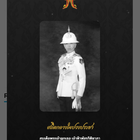
Wichai S
25/04/2026
Celebrities
Editor's Picks
“เป็กกี้ ศรีธัญญา” ไม่เข็ดกับความรัก !! แม้จะมีรักครั้ง
ใหม่ที่สดใสกว่าเดิม แต่ยอมรับว่าเธอไม่คิดจะแต่งงาน
เป็นครั้งที่ 2
Wichai S
29/01/2026
Celebrities
Editor's Picks
วิวาห์ล่ม “กระติ๊บ ชวัลกร” ประกาศยุติความสัมพันธ์
“ปั่น” ปิดฉากรักเกือบ 15 ปี
tarn
24/01/2026
Recent Posts
กรมชลฯ รับฟังประชาชน ติดตามแก้ปัญหาโครงการประตู
ระบายน้ำศรีสองรักฯ
‘แมน การิน’ แชร์ความเชื่อชวนคิด! “อยากกินอะไรหลังจาก