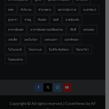
ททท.
ทัวร์มาลง
ทำนายดวง
พยากรณ์อากาศ
ละครช่อง 3
ลูกดารา
สายมู
สีมงคล
หุ่นดี
อวดหุ่นแซ่บ
อาจารย์มงคล
อาจารย์มงคล รอดเที่ยงธรรม
เซ็กซี่
เลขมงคล
เลขเด็ด
แตงโม นิดา
แพท ณปภา
แอฟ ทักษอร
โมโนแมกซ์
โหนกระแส
ใบเฟิร์น พิมพ์ชนก
ใหม่ ดาวิกา
ไอคอนสยาม
Facebook
Twitter
Instagram
Youtube
Copyright © All rights reserved.
|
CoverNews
by AF