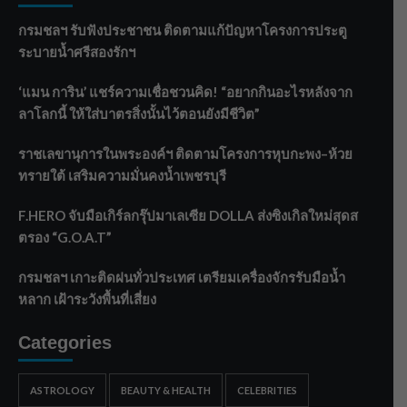
กรมชลฯ รับฟังประชาชน ติดตามแก้ปัญหาโครงการประตู
ระบายน้ำศรีสองรักฯ
‘แมน การิน’ แชร์ความเชื่อชวนคิด! “อยากกินอะไรหลังจาก
ลาโลกนี้ ให้ใส่บาตรสิ่งนั้นไว้ตอนยังมีชีวิต”
ราชเลขานุการในพระองค์ฯ ติดตามโครงการหุบกะพง–ห้วย
ทรายใต้ เสริมความมั่นคงน้ำเพชรบุรี
F.HERO จับมือเกิร์ลกรุ๊ปมาเลเซีย DOLLA ส่งซิงเกิลใหม่สุดส
ตรอง “G.O.A.T”
กรมชลฯ เกาะติดฝนทั่วประเทศ เตรียมเครื่องจักรรับมือน้ำ
หลาก เฝ้าระวังพื้นที่เสี่ยง
Categories
ASTROLOGY
BEAUTY & HEALTH
CELEBRITIES