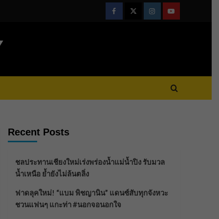
Facebook
Twitter
Instagram
Youtube
Y
Recent Posts
ชลประทานเชียงใหม่เร่งพร่องน้ำแม่น้ำปิง รับมวล
น้ำเหนือ ย้ำยังไม่ล้นตลิ่ง
ฟาดลุคใหม่! “แบม พิชญานิน” แดนซ์สับทุกจังหวะ
ชวนแฟนๆ แกะท่า #นอกจอนอกใจ