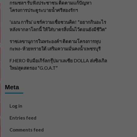
กรมชลฯ รับฟังประชาชน ติดตามแก้ปัญหา
โครงการประตูระบายน้ำศรีสองรักฯ
‘แมน การิน’ แชร์ความเชื่อชวนคิด! “อยากกินอะไร
หลังจากลาโลกนี้ ให้ใส่บาตรสิ่งนั้นไว้ตอนยังมีชีวิต”
ราชเลขานุการในพระองค์ฯ ติดตามโครงการหุบ
กะพง–ห้วยทรายใต้ เสริมความมั่นคงน้ำเพชรบุรี
F.HERO จับมือเกิร์ลกรุ๊ปมาเลเซีย DOLLA ส่งซิงเกิล
ใหม่สุดสตรอง “G.O.A.T”
Meta
Log in
Entries feed
Comments feed