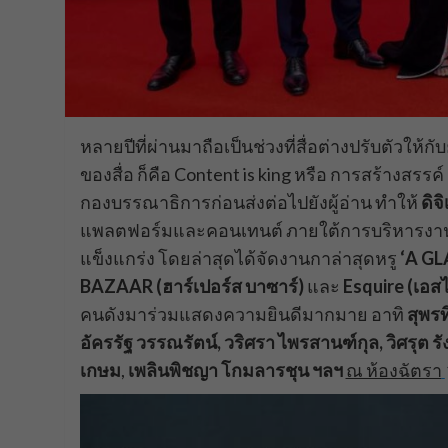
หลายปีที่ผ่านมาถือเป็นช่วงที่สื่อต่างปรับตัวให้
ของสื่อ ก็คือ Content is king หรือ การสร้างสร
กองบรรณาธิการก่อนส่งต่อไปยังผู้อ่าน ทำให้
ดิจ
แพลตฟอร์มและคอนเทนต์ ภายใต้การบริหารง
แข็งแกร่ง โดยล่าสุดได้จัดงานกาล่าสุดหรู
‘A G
BAZAAR (ฮาร์เปอร์ส บาซาร์)
และ
Esquire (เอสไ
คนดังมาร่วมแสดงความยินดีมากมาย อาทิ
สุพรท
อัครรัฐ วรรณรัตน์, วริศรา ไพรสานฑ์กุล, วิศรุต รัง
เกษม
,
เพลินพิชญา โกมลารชุน ฯลฯ
ณ ห้องฉัตรา