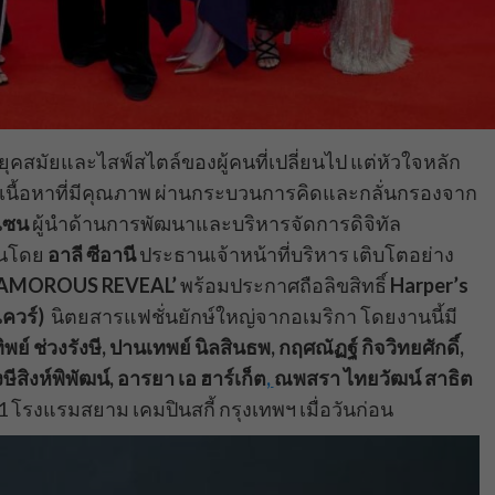
กับยุคสมัยและไสฟ์สไตล์ของผู้คนที่เปลี่ยนไป แต่หัวใจหลัก
รค์ เนื้อหาที่มีคุณภาพ ผ่านกระบวนการคิดและกลั่นกรองจาก
ิเซน
ผู้นำด้านการพัฒนาและบริหารจัดการดิจิทัล
านโดย
อาลี ซีอานี
ประธานเจ้าหน้าที่บริหาร เติบโตอย่าง
LAMOROUS REVEAL’
พร้อมประกาศถือลิขสิทธิ์
Harper’s
ควร์)
นิตยสารแฟชั่นยักษ์ใหญ่จากอเมริกา โดยงานนี้มี
ิพย์ ช่วงรังษี, ปานเทพย์ นิลสินธพ, กฤศณัฏฐ์ กิจวิทยศักดิ์,
ษีสิงห์พิพัฒน์, อารยา เอ ฮาร์เก็ต
,
ณพสรา ไทยวัฒน์ สาธิต
1 โรงแรมสยาม เคมปินสกี้ กรุงเทพฯ เมื่อวันก่อน