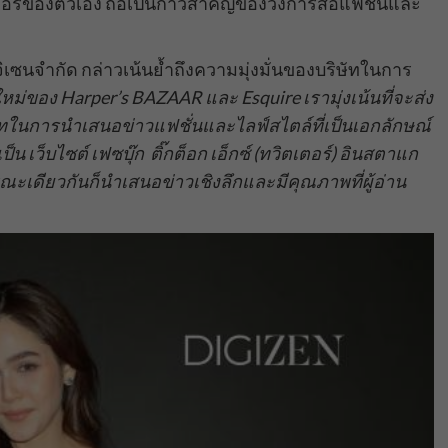
อร์ของตัวเอง ถือเป็นก้าวสำคัญของวงการสื่อแฟชั่นและ
ิจิเซนจำกัด กล่าวเน้นย้ำถึงความมุ่งมั่นของบริษัทในการ
ใหม่ของ Harper’s BAZAAR และ Esquire เรามุ่งเน้นที่จะส่ง
มเทในการนำเสนอข่าวแฟชั่นและไลฟ์สไตล์ที่เป็นเอกลักษณ์
น เว็บไซต์ เฟซบุ๊ก ติ๊กต็อก เอ็กซ์ (ทวิตเตอร์) อินสตาแก
ขณะเดียวกันก็นำเสนอข่าวเชิงลึกและมีคุณภาพที่ผู้อ่าน