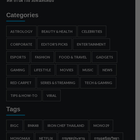
Categories
ASTROLOGY
BEAUTY & HEALTH
CELEBRITIES
CORPORATE
EDITOR'S PICKS
ENTERTAINMENT
ESPORTS
FASHION
FOOD & TRAVEL
GADGETS
GAMING
LIFESTYLE
MOVIES
MUSIC
NEWS
RED CARPET
SERIES & STREAMING
TECH & GAMING
TIPS & HOW-TO
VIRAL
Tags
BIGC
BNK48
IRON CHEF THAILAND
MONO29
MONOMAX
NETFLIX
กรมชลประทาน
กรมอุตุนิยมวิทยา