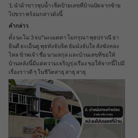
1. นำผ้าขาวชุบน้ำ เช็ดป้ายเลขที่บ้านปัดจากซ้าย
ไปขวา พร้อมกล่าวดังนี้
คำกล่าว
ตั้ง นะโม 3 จบ”นะเมตตา โมกรุณา พุธปราณี ธา
ยินดี ยะเอ็นดู พุธทังจับจิต ธัมมังจับใจ สังฆังหลง
ไหล ข้าพเจ้า ชื่อ นามสกุล และบ้านเลขที่ขอให้
บ้านหลังนี้มีแต่ความเจริญรุ่งเรือง ขอให้จากนี้ไปมี
เรื่องราวดี ๆ ในชีวิตสาธุ สาธุ สาธุ