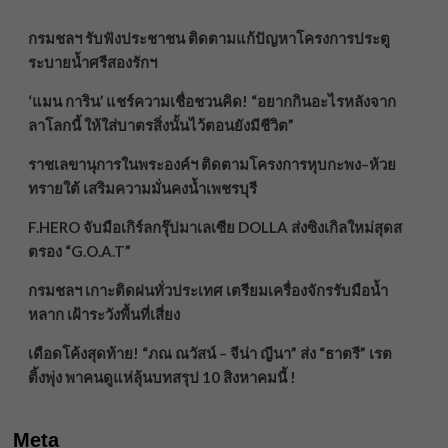
กรมชลฯ รับฟังประชาชน ติดตามแก้ปัญหาโครงการประตู
ระบายน้ำศรีสองรักฯ
‘แมน การิน’ แชร์ความเชื่อชวนคิด! “อยากกินอะไรหลังจาก
ลาโลกนี้ ให้ใส่บาตรสิ่งนั้นไว้ตอนยังมีชีวิต”
ราชเลขานุการในพระองค์ฯ ติดตามโครงการหุบกะพง–ห้วย
ทรายใต้ เสริมความมั่นคงน้ำเพชรบุรี
F.HERO จับมือเกิร์ลกรุ๊ปมาเลเซีย DOLLA ส่งซิงเกิลใหม่สุดส
ตรอง “G.O.A.T”
กรมชลฯ เกาะติดฝนทั่วประเทศ เตรียมเครื่องจักรรับมือน้ำ
หลาก เฝ้าระวังพื้นที่เสี่ยง
เดือดโค้งสุดท้าย! “ภณ ณวัสน์ – จีน่า ญีนา” ส่ง “ธาตรี” เรต
ติ้งพุ่ง พาคนดูแห่ลุ้นบทสรุป 10 สิงหาคมนี้ !
Meta