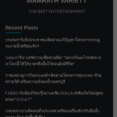
SIAMRATH VARIETY
THE BEST ENTERTAINMENT
Recent Posts
กรมชลฯ รับฟังประชาชน ติดตามแก้ปัญหาโครงการประตู
ระบายน้ำศรีสองรักฯ
‘แมน การิน’ แชร์ความเชื่อชวนคิด! “อยากกินอะไรหลังจาก
ลาโลกนี้ ให้ใส่บาตรสิ่งนั้นไว้ตอนยังมีชีวิต”
ราชเลขานุการในพระองค์ฯ ติดตามโครงการหุบกะพง–ห้วย
ทรายใต้ เสริมความมั่นคงน้ำเพชรบุรี
F.HERO จับมือเกิร์ลกรุ๊ปมาเลเซีย DOLLA ส่งซิงเกิลใหม่สุดส
ตรอง “G.O.A.T”
กรมชลฯ เกาะติดฝนทั่วประเทศ เตรียมเครื่องจักรรับมือน้ำ
หลาก เฝ้าระวังพื้นที่เสี่ยง