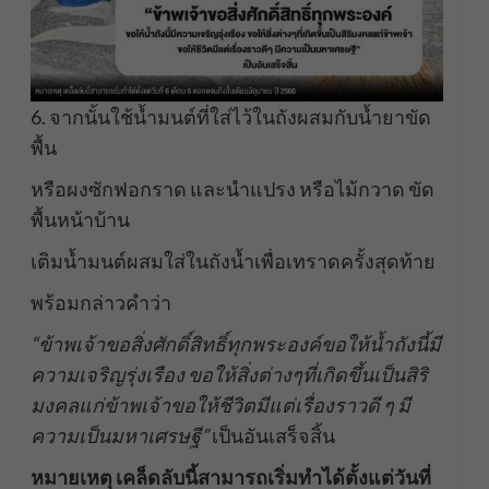
6. จากนั้นใช้น้ำมนต์ที่ใส่ไว้ในถังผสมกับน้ำยาขัด
พื้น
หรือผงซักฟอกราด และนำแปรง หรือไม้กวาด ขัด
พื้นหน้าบ้าน
เติมน้ำมนต์ผสมใส่ในถังน้ำเพื่อเทราดครั้งสุดท้าย
พร้อมกล่าวคำว่า
“ข้าพเจ้าขอสิ่งศักดิ์สิทธิ์ทุกพระองค์ขอให้น้ำถังนี้มี
ความเจริญรุ่งเรือง ขอให้สิ่งต่างๆที่เกิดขึ้นเป็นสิริ
มงคลแก่ข้าพเจ้าขอให้ชีวิตมีแต่เรื่องราวดี ๆ มี
ความเป็นมหาเศรษฐี”
เป็นอันเสร็จสิ้น
หมายเหตุ เคล็ดลับนี้สามารถเริ่มทำได้ตั้งแต่วันที่