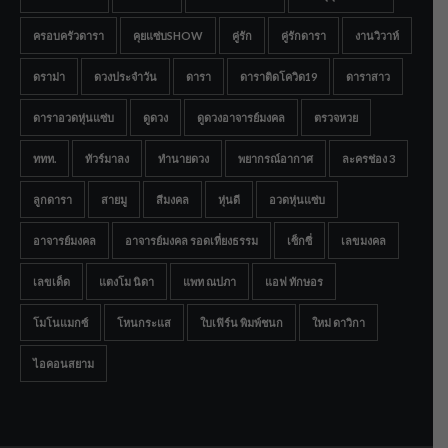
ครอบครัวดารา
คุยแซ่บSHOW
คู่รัก
คู่รักดารา
งานวิวาห์
ดราม่า
ดวงประจำวัน
ดารา
ดาราติดโควิด19
ดาราสาว
ดาราอวดหุ่นแซ่บ
ดูดวง
ดูดวงอาจารย์มงคล
ตรวจหวย
ททท.
ทัวร์มาลง
ทำนายดวง
พยากรณ์อากาศ
ละครช่อง 3
ลูกดารา
สายมู
สีมงคล
หุ่นดี
อวดหุ่นแซ่บ
อาจารย์มงคล
อาจารย์มงคล รอดเที่ยงธรรม
เซ็กซี่
เลขมงคล
เลขเด็ด
แตงโม นิดา
แพท ณปภา
แอฟ ทักษอร
โมโนแมกซ์
โหนกระแส
ใบเฟิร์น พิมพ์ชนก
ใหม่ ดาวิกา
ไอคอนสยาม