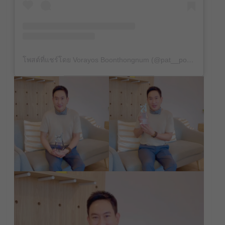
โพสต์ที่แชร์โดย Vorayos Boonthongnum (@pat__powerpat)