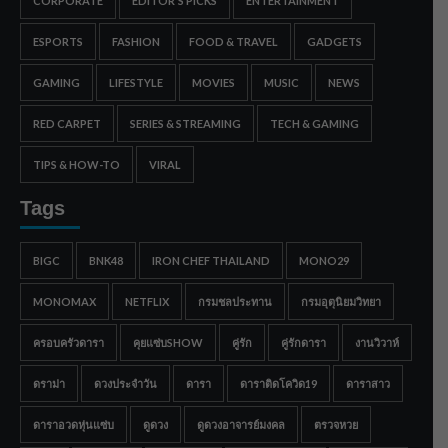
CORPORATE
EDITOR'S PICKS
ENTERTAINMENT
ESPORTS
FASHION
FOOD & TRAVEL
GADGETS
GAMING
LIFESTYLE
MOVIES
MUSIC
NEWS
RED CARPET
SERIES & STREAMING
TECH & GAMING
TIPS & HOW-TO
VIRAL
Tags
BIGC
BNK48
IRON CHEF THAILAND
MONO29
MONOMAX
NETFLIX
กรมชลประทาน
กรมอุตุนิยมวิทยา
ครอบครัวดารา
คุยแซ่บSHOW
คู่รัก
คู่รักดารา
งานวิวาห์
ดราม่า
ดวงประจำวัน
ดารา
ดาราติดโควิด19
ดาราสาว
ดาราอวดหุ่นแซ่บ
ดูดวง
ดูดวงอาจารย์มงคล
ตรวจหวย