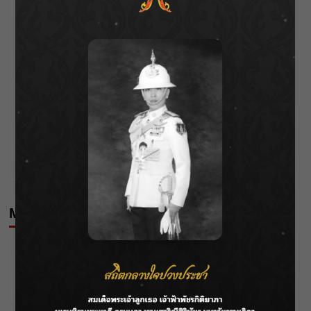
See author's posts
Post
Previous:
เซ็กซี่บอกต่อ “ปุ้มปุ้ย พรรณทิพา “
navigation
Next:
สุดปัง!! “สไปร์ท” คว้ารางวัล นักร้องดาวรุ่งยอดนิยม
More Stories
Editor's Picks
Music
เปิดสวิตช์ความแซ่บ! “ALALA” ชวน “ALIE
BLACKCOBRA” ฟีทครั้งแรก! ใน “ON&OFF”
Wichai S
13/07/2026
Editor's Picks
Music