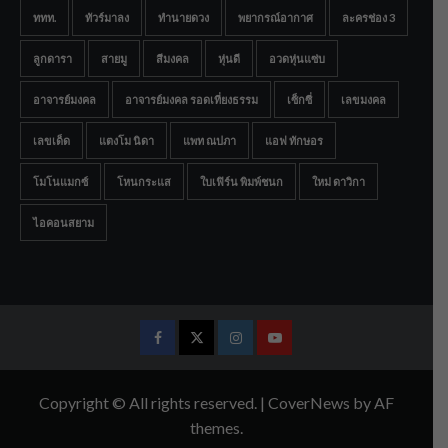
ททท.
ทัวร์มาลง
ทำนายดวง
พยากรณ์อากาศ
ละครช่อง 3
ลูกดารา
สายมู
สีมงคล
หุ่นดี
อวดหุ่นแซ่บ
อาจารย์มงคล
อาจารย์มงคล รอดเที่ยงธรรม
เซ็กซี่
เลขมงคล
เลขเด็ด
แตงโม นิดา
แพท ณปภา
แอฟ ทักษอร
โมโนแมกซ์
โหนกระแส
ใบเฟิร์น พิมพ์ชนก
ใหม่ ดาวิกา
ไอคอนสยาม
Facebook
Twitter
Instagram
Youtube
Copyright © All rights reserved.
|
CoverNews
by AF
themes.