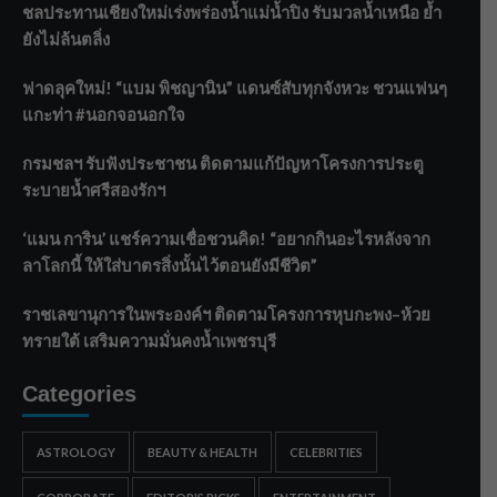
ชลประทานเชียงใหม่เร่งพร่องน้ำแม่น้ำปิง รับมวลน้ำเหนือ ย้ำ
ยังไม่ล้นตลิ่ง
ฟาดลุคใหม่! “แบม พิชญานิน” แดนซ์สับทุกจังหวะ ชวนแฟนๆ
แกะท่า #นอกจอนอกใจ
กรมชลฯ รับฟังประชาชน ติดตามแก้ปัญหาโครงการประตู
ระบายน้ำศรีสองรักฯ
‘แมน การิน’ แชร์ความเชื่อชวนคิด! “อยากกินอะไรหลังจาก
ลาโลกนี้ ให้ใส่บาตรสิ่งนั้นไว้ตอนยังมีชีวิต”
ราชเลขานุการในพระองค์ฯ ติดตามโครงการหุบกะพง–ห้วย
ทรายใต้ เสริมความมั่นคงน้ำเพชรบุรี
Categories
ASTROLOGY
BEAUTY & HEALTH
CELEBRITIES