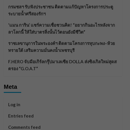
กรมชลฯ รับฟังประชาชน ติดตามแก้ปัญหาโครงการประตู
ระบายน้ำศรีสองรักฯ
‘แมน การิน’ แชร์ความเชื่อชวนคิด! “อยากกินอะไรหลังจาก
ลาโลกนี้ ให้ใส่บาตรสิ่งนั้นไว้ตอนยังมีชีวิต”
ราชเลขานุการในพระองค์ฯ ติดตามโครงการหุบกะพง–ห้วย
ทรายใต้ เสริมความมั่นคงน้ำเพชรบุรี
F.HERO จับมือเกิร์ลกรุ๊ปมาเลเซีย DOLLA ส่งซิงเกิลใหม่สุดส
ตรอง “G.O.A.T”
Meta
Log in
Entries feed
Comments feed