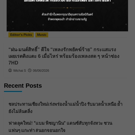
ไม่ลืมที่จะเริ่ด! ‘Wonderframe’ โกอินเตอร์เปิดตัวแบบ
ฟ้าผ่า ร่วมฟีทเจอริ่งอัลบั้มเดี่ยวแรก ‘เจคอบ THE
BOYZ’
Wichai S
08/06/2026
Editor's Picks
Music
“ฝน-มนต์สิทธิ์” ดีใจ “เพลงรักพยัคฆ์ร้าย” กระแสแรง
เผยเรตติงแตะ 6 เมื่อไหร่ พร้อมร้องเพลงสด ๆ หน้าช่อง
7HD
Wichai S
06/06/2026
Recent Posts
ชลประทานเชียงใหม่เร่งพร่องน้ำแม่น้ำปิง รับมวลน้ำเหนือ ย้ำ
ยังไม่ล้นตลิ่ง
ฟาดลุคใหม่! “แบม พิชญานิน” แดนซ์สับทุกจังหวะ ชวน
แฟนๆ แกะท่า #นอกจอนอกใจ