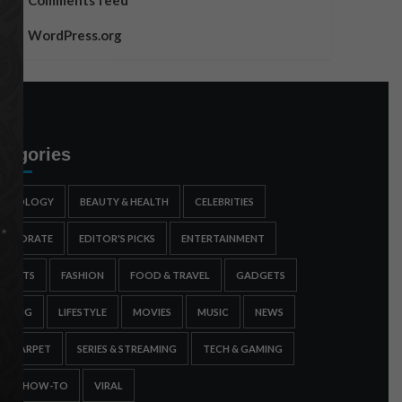
Comments feed
WordPress.org
tegories
STROLOGY
BEAUTY & HEALTH
CELEBRITIES
ORPORATE
EDITOR'S PICKS
ENTERTAINMENT
SPORTS
FASHION
FOOD & TRAVEL
GADGETS
AMING
LIFESTYLE
MOVIES
MUSIC
NEWS
ED CARPET
SERIES & STREAMING
TECH & GAMING
IPS & HOW-TO
VIRAL