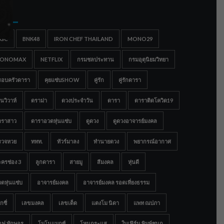
gs
IGC
BNK48
IRON CHEF THAILAND
MONO29
ONOMAX
NETFLIX
กรมชลประทาน
กรมอุตุนิยมวิทยา
รอบครัวดารา
คุยแซ่บSHOW
คู่รัก
คู่รักดารา
นวิวาห์
ดราม่า
ดวงประจำวัน
ดารา
ดาราติดโควิด19
าราสาว
ดาราอวดหุ่นแซ่บ
ดูดวง
ดูดวงอาจารย์มงคล
รวจหวย
ททท.
ทัวร์มาลง
ทำนายดวง
พยากรณ์อากาศ
ครช่อง 3
ลูกดารา
สายมู
สีมงคล
หุ่นดี
ดหุ่นแซ่บ
อาจารย์มงคล
อาจารย์มงคล รอดเที่ยงธรรม
กซี่
เลขมงคล
เลขเด็ด
แตงโม นิดา
แพท ณปภา
อฟ ทักษอร
โมโนแมกซ์
โหนกระแส
ใบเฟิร์น พิมพ์ชนก