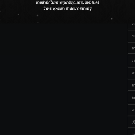
Ta
กรมชลฯ เกาะติดฝนทั่วประเทศ เตรียมเครื่องจักรรับมือน้ำ
หลาก เฝ้าระวังพื้นที่เสี่ยง
B
M
ค
งา
ด
ต
ละ
อว
เซ็
แ