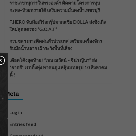
ราชเลขานุการในพระองค์ฯ ติดตามโครงการหุบ
กะพง–ห้วยทรายใต้ เสริมความมั่นคงน้ำเพชรบุรี
F.HERO จับมือเกิร์ลกรุ๊ปมาเลเซีย DOLLA ส่งซิงเกิล
ใหม่สุดสตรอง “G.O.A.T”
กรมชลฯ เกาะติดฝนทั่วประเทศ เตรียมเครื่องจักร
รับมือน้ำหลาก เฝ้าระวังพื้นที่เสี่ยง
×
เดือดโค้งสุดท้าย! “ภณ ณวัสน์ – จีน่า ญีนา” ส่ง
“ธาตรี” เรตติ้งพุ่ง พาคนดูแห่ลุ้นบทสรุป 10 สิงหาคม
นี้ !
Meta
Log in
Entries feed