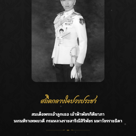
Recent Posts
Ca
กรมชลฯ รับฟังประชาชน ติดตามแก้ปัญหาโครงการประตู
A
ระบายน้ำศรีสองรักฯ
C
‘แมน การิน’ แชร์ความเชื่อชวนคิด! “อยากกินอะไรหลังจาก
E
ลาโลกนี้ ให้ใส่บาตรสิ่งนั้นไว้ตอนยังมีชีวิต”
G
ราชเลขานุการในพระองค์ฯ ติดตามโครงการหุบกะพง–ห้วย
ทรายใต้ เสริมความมั่นคงน้ำเพชรบุรี
R
F.HERO จับมือเกิร์ลกรุ๊ปมาเลเซีย DOLLA ส่งซิงเกิลใหม่สุดส
T
ตรอง “G.O.A.T”