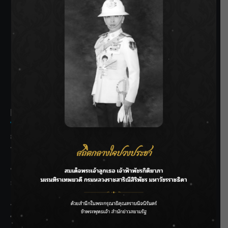
SIAMRATH VARIETY
THE BEST ENTERTAINMENT
Recent Posts
กรมชลฯ รับฟังประชาชน ติดตามแก้ปัญหาโครงการประตู
ระบายน้ำศรีสองรักฯ
‘แมน การิน’ แชร์ความเชื่อชวนคิด! “อยากกินอะไรหลังจาก
ลาโลกนี้ ให้ใส่บาตรสิ่งนั้นไว้ตอนยังมีชีวิต”
ราชเลขานุการในพระองค์ฯ ติดตามโครงการหุบกะพง–ห้วย
ทรายใต้ เสริมความมั่นคงน้ำเพชรบุรี