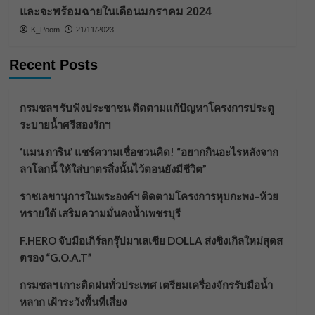
และจะพร้อมฉายในเดือนมกราคม 2024
K_Poom
21/11/2023
Recent Posts
กรมชลฯ รับฟังประชาชน ติดตามแก้ปัญหาโครงการประตู
ระบายน้ำศรีสองรักฯ
‘แมน การิน’ แชร์ความเชื่อชวนคิด! “อยากกินอะไรหลังจาก
ลาโลกนี้ ให้ใส่บาตรสิ่งนั้นไว้ตอนยังมีชีวิต”
ราชเลขานุการในพระองค์ฯ ติดตามโครงการหุบกะพง–ห้วย
ทรายใต้ เสริมความมั่นคงน้ำเพชรบุรี
F.HERO จับมือเกิร์ลกรุ๊ปมาเลเซีย DOLLA ส่งซิงเกิลใหม่สุดส
ตรอง “G.O.A.T”
กรมชลฯ เกาะติดฝนทั่วประเทศ เตรียมเครื่องจักรรับมือน้ำ
หลาก เฝ้าระวังพื้นที่เสี่ยง