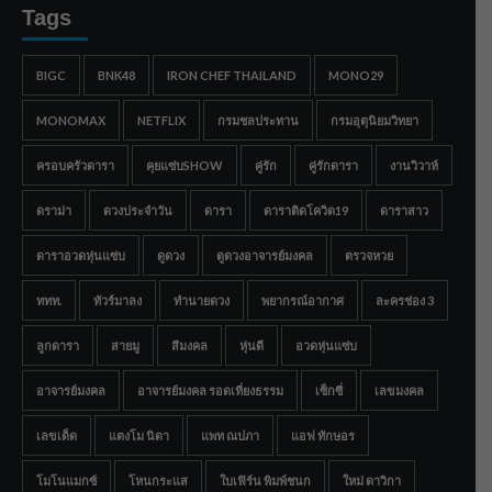
Tags
BIGC
BNK48
IRON CHEF THAILAND
MONO29
MONOMAX
NETFLIX
กรมชลประทาน
กรมอุตุนิยมวิทยา
ครอบครัวดารา
คุยแซ่บSHOW
คู่รัก
คู่รักดารา
งานวิวาห์
ดราม่า
ดวงประจำวัน
ดารา
ดาราติดโควิด19
ดาราสาว
ดาราอวดหุ่นแซ่บ
ดูดวง
ดูดวงอาจารย์มงคล
ตรวจหวย
ททท.
ทัวร์มาลง
ทำนายดวง
พยากรณ์อากาศ
ละครช่อง 3
ลูกดารา
สายมู
สีมงคล
หุ่นดี
อวดหุ่นแซ่บ
อาจารย์มงคล
อาจารย์มงคล รอดเที่ยงธรรม
เซ็กซี่
เลขมงคล
เลขเด็ด
แตงโม นิดา
แพท ณปภา
แอฟ ทักษอร
โมโนแมกซ์
โหนกระแส
ใบเฟิร์น พิมพ์ชนก
ใหม่ ดาวิกา