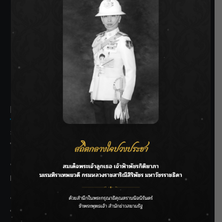
SIAMRATH VARIETY
THE BEST ENTERTAINMENT
Recent Posts
ลุยไม่หยุด!! กรมชลฯ เร่งเคลียร์ผักตบชวา-ติดตั้งเครื่องสูบน้ำ
ทั่วไทย
“BILLKIN” สร้างความภาคภูมิใจ คว้ารางวัลใหญ่ Weibo
Malaysia พร้อมโชว์สุดประทับใจ
“สุริยะ” สั่งกรมชลฯ เฝ้าระวังน้ำ 24 ชม. รับมือฝนสิงหาคม
บริหารเชิงรุกลดเสี่ยงน้ำท่วม