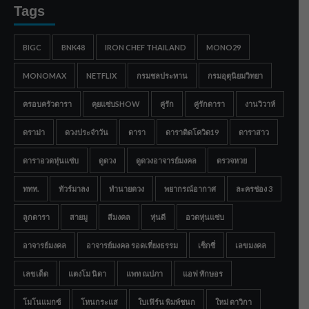
Tags
BIGC
BNK48
IRON CHEF THAILAND
MONO29
MONOMAX
NETFLIX
กรมชลประทาน
กรมอุตุนิยมวิทยา
ครอบครัวดารา
คุยแซ่บSHOW
คู่รัก
คู่รักดารา
งานวิวาห์
ดราม่า
ดวงประจำวัน
ดารา
ดาราติดโควิด19
ดาราสาว
ดาราอวดหุ่นแซ่บ
ดูดวง
ดูดวงอาจารย์มงคล
ตรวจหวย
ททท.
ทัวร์มาลง
ทำนายดวง
พยากรณ์อากาศ
ละครช่อง 3
ลูกดารา
สายมู
สีมงคล
หุ่นดี
อวดหุ่นแซ่บ
อาจารย์มงคล
อาจารย์มงคล รอดเที่ยงธรรม
เซ็กซี่
เลขมงคล
เลขเด็ด
แตงโม นิดา
แพท ณปภา
แอฟ ทักษอร
โมโนแมกซ์
โหนกระแส
ใบเฟิร์น พิมพ์ชนก
ใหม่ ดาวิกา