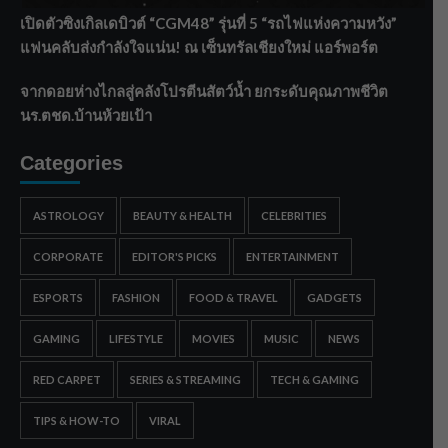
เปิดตัวซิงเกิลเดบิวต์ “CGM48” รุ่นที่ 5 “รถไฟแห่งความหวัง”
แฟนคลับส่งกำลังใจแน่น! ณ เซ็นทรัลเชียงใหม่ แอร์พอร์ต
จากดอยห่างไกลสู่คลังโปรตีนสัตว์น้ำ ยกระดับคุณภาพชีวิต
นร.ตชด.บ้านห้วยเป้า
Categories
ASTROLOGY
BEAUTY & HEALTH
CELEBRITIES
CORPORATE
EDITOR'S PICKS
ENTERTAINMENT
ESPORTS
FASHION
FOOD & TRAVEL
GADGETS
GAMING
LIFESTYLE
MOVIES
MUSIC
NEWS
RED CARPET
SERIES & STREAMING
TECH & GAMING
TIPS & HOW-TO
VIRAL