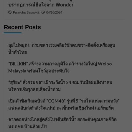
ปรากฏการณ์ฮีลใจจาก Wonder
Parnicha Sasookjit
04/10/2024
Recent Posts
ลุยไม่หยุด!! กรมชลฯ เร่งเคลียร์ผักตบชวา-ติดตั้งเครื่องสูบ
น้ำทั่วไทย
“BILLKIN” สร้างความภาคภูมิใจ คว้ารางวัลใหญ่ Weibo
Malaysia พร้อมโชว์สุดประทับใจ
“สุริยะ” สั่งกรมชลฯ เฝ้าระวังน้ำ 24 ชม. รับมือฝนสิงหาคม
บริหารเชิงรุกลดเสี่ยงน้ำท่วม
เปิดตัวซิงเกิลเดบิวต์ “CGM48” รุ่นที่ 5 “รถไฟแห่งความหวัง”
แฟนคลับส่งกำลังใจแน่น! ณ เซ็นทรัลเชียงใหม่ แอร์พอร์ต
จากดอยห่างไกลสู่คลังโปรตีนสัตว์น้ำ ยกระดับคุณภาพชีวิต
นร.ตชด.บ้านห้วยเป้า