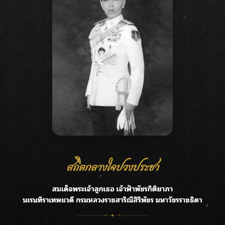
Recent Posts
Ca
กรมชลฯ รับฟังประชาชน ติดตามแก้ปัญหาโครงการประตู
A
ระบายน้ำศรีสองรักฯ
C
‘แมน การิน’ แชร์ความเชื่อชวนคิด! “อยากกินอะไรหลังจาก
E
ลาโลกนี้ ให้ใส่บาตรสิ่งนั้นไว้ตอนยังมีชีวิต”
G
ราชเลขานุการในพระองค์ฯ ติดตามโครงการหุบกะพง–ห้วย
ทรายใต้ เสริมความมั่นคงน้ำเพชรบุรี
R
F.HERO จับมือเกิร์ลกรุ๊ปมาเลเซีย DOLLA ส่งซิงเกิลใหม่สุดส
T
ตรอง “G.O.A.T”