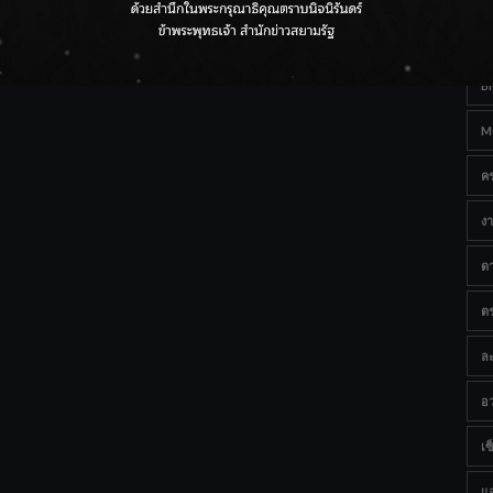
Ta
กรมชลฯ เกาะติดฝนทั่วประเทศ เตรียมเครื่องจักรรับมือน้ำ
หลาก เฝ้าระวังพื้นที่เสี่ยง
B
M
ค
งา
ด
ต
ละ
อว
เซ็
แ