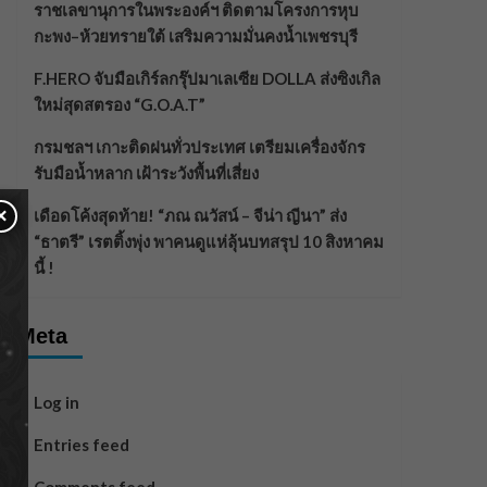
ราชเลขานุการในพระองค์ฯ ติดตามโครงการหุบ
กะพง–ห้วยทรายใต้ เสริมความมั่นคงน้ำเพชรบุรี
F.HERO จับมือเกิร์ลกรุ๊ปมาเลเซีย DOLLA ส่งซิงเกิล
ใหม่สุดสตรอง “G.O.A.T”
กรมชลฯ เกาะติดฝนทั่วประเทศ เตรียมเครื่องจักร
รับมือน้ำหลาก เฝ้าระวังพื้นที่เสี่ยง
×
เดือดโค้งสุดท้าย! “ภณ ณวัสน์ – จีน่า ญีนา” ส่ง
“ธาตรี” เรตติ้งพุ่ง พาคนดูแห่ลุ้นบทสรุป 10 สิงหาคม
นี้ !
Meta
Log in
Entries feed