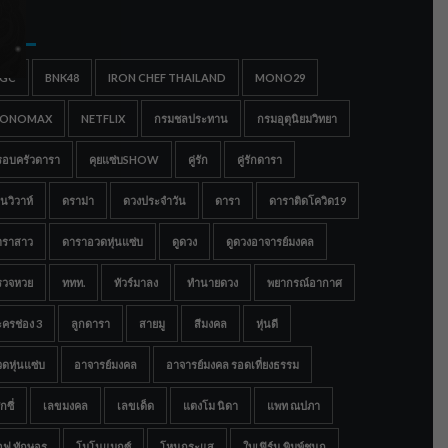
gs
IGC
BNK48
IRON CHEF THAILAND
MONO29
ONOMAX
NETFLIX
กรมชลประทาน
กรมอุตุนิยมวิทยา
รอบครัวดารา
คุยแซ่บSHOW
คู่รัก
คู่รักดารา
นวิวาห์
ดราม่า
ดวงประจำวัน
ดารา
ดาราติดโควิด19
าราสาว
ดาราอวดหุ่นแซ่บ
ดูดวง
ดูดวงอาจารย์มงคล
รวจหวย
ททท.
ทัวร์มาลง
ทำนายดวง
พยากรณ์อากาศ
ครช่อง 3
ลูกดารา
สายมู
สีมงคล
หุ่นดี
ดหุ่นแซ่บ
อาจารย์มงคล
อาจารย์มงคล รอดเที่ยงธรรม
กซี่
เลขมงคล
เลขเด็ด
แตงโม นิดา
แพท ณปภา
อฟ ทักษอร
โมโนแมกซ์
โหนกระแส
ใบเฟิร์น พิมพ์ชนก