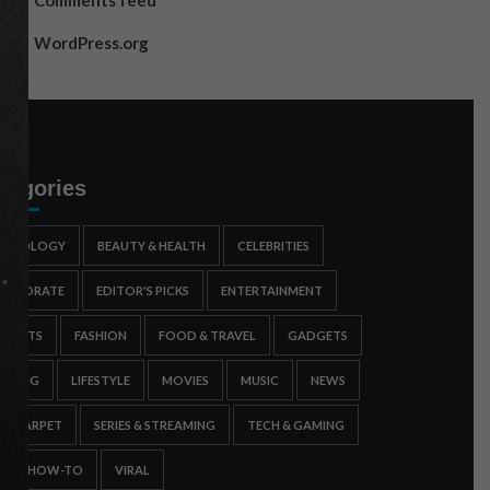
Comments feed
WordPress.org
tegories
STROLOGY
BEAUTY & HEALTH
CELEBRITIES
ORPORATE
EDITOR'S PICKS
ENTERTAINMENT
SPORTS
FASHION
FOOD & TRAVEL
GADGETS
AMING
LIFESTYLE
MOVIES
MUSIC
NEWS
ED CARPET
SERIES & STREAMING
TECH & GAMING
IPS & HOW-TO
VIRAL