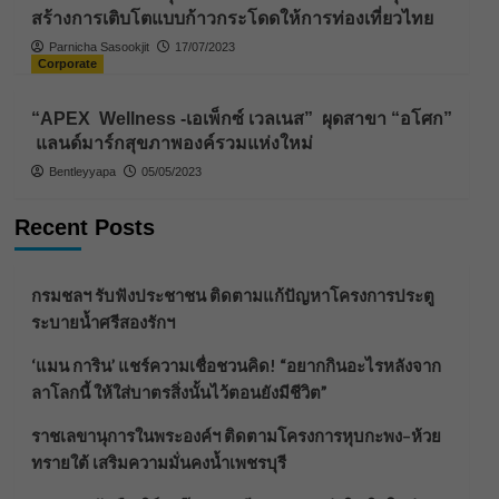
สร้างการเติบโตแบบก้าวกระโดดให้การท่องเที่ยวไทย
Parnicha Sasookjit
17/07/2023
Corporate
“APEX Wellness -เอเพ็กซ์ เวลเนส” ผุดสาขา “อโศก”
แลนด์มาร์กสุขภาพองค์รวมแห่งใหม่
Bentleyyapa
05/05/2023
Recent Posts
กรมชลฯ รับฟังประชาชน ติดตามแก้ปัญหาโครงการประตู
ระบายน้ำศรีสองรักฯ
‘แมน การิน’ แชร์ความเชื่อชวนคิด! “อยากกินอะไรหลังจาก
ลาโลกนี้ ให้ใส่บาตรสิ่งนั้นไว้ตอนยังมีชีวิต”
ราชเลขานุการในพระองค์ฯ ติดตามโครงการหุบกะพง–ห้วย
ทรายใต้ เสริมความมั่นคงน้ำเพชรบุรี