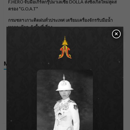
F.HERO จับมือเกิร์ลกรุ๊ปมาเลเซีย DOLLA ส่งซิงเกิลใหม่สุดส
ตรอง “G.O.A.T”
กรมชลฯ เกาะติดฝนทั่วประเทศ เตรียมเครื่องจักรรับมือน้ำ
หลาก เฝ้าระวังพื้นที่เสี่ยง
×
เดือดโค้งสุดท้าย! “ภณ ณวัสน์ – จีน่า ญีนา” ส่ง “ธาตรี” เรต
ติ้งพุ่ง พาคนดูแห่ลุ้นบทสรุป 10 สิงหาคมนี้ !
Meta
Log in
Entries feed
Comments feed
WordPress.org