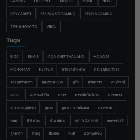
GAMING
LIFESTYLE
MOVIES
MUSIC
NEWS
RED CARPET
SERIES & STREAMING
TECH & GAMING
TIPS & HOW-TO
VIRAL
Tags
BIGC
BNK48
IRON CHEF THAILAND
MONO29
MONOMAX
NETFLIX
กรมชลประทาน
กรมอุตุนิยมวิทยา
ครอบครัวดารา
คุยแซ่บSHOW
คู่รัก
คู่รักดารา
งานวิวาห์
ดราม่า
ดวงประจำวัน
ดารา
ดาราติดโควิด19
ดาราสาว
ดาราอวดหุ่นแซ่บ
ดูดวง
ดูดวงอาจารย์มงคล
ตรวจหวย
ททท.
ทัวร์มาลง
ทำนายดวง
พยากรณ์อากาศ
ละครช่อง 3
ลูกดารา
สายมู
สีมงคล
หุ่นดี
อวดหุ่นแซ่บ