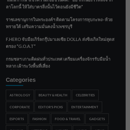
ลาโลกนี้ ให้ใส่บาตรสิ่งนั้นไว้ตอนยังมีชีวิต”
ราชเลขานุการในพระองค์ฯ ติดตามโครงการหุบกะพง–ห้วย
ทรายใต้ เสริมความมั่นคงน้ำเพชรบุรี
F.HERO จับมือเกิร์ลกรุ๊ปมาเลเซีย DOLLA ส่งซิงเกิลใหม่สุดส
ตรอง “G.O.A.T”
กรมชลฯ เกาะติดฝนทั่วประเทศ เตรียมเครื่องจักรรับมือน้ำ
หลาก เฝ้าระวังพื้นที่เสี่ยง
Categories
ASTROLOGY
BEAUTY & HEALTH
CELEBRITIES
CORPORATE
EDITOR'S PICKS
ENTERTAINMENT
ESPORTS
FASHION
FOOD & TRAVEL
GADGETS