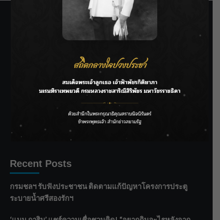
SIAMRATH VARIETY
THE BEST ENTERTAINMENT
Recent Posts
กรมชลฯ รับฟังประชาชน ติดตามแก้ปัญหาโครงการประตู
ระบายน้ำศรีสองรักฯ
‘แมน การิน’ แชร์ความเชื่อชวนคิด! “อยากกินอะไรหลังจาก