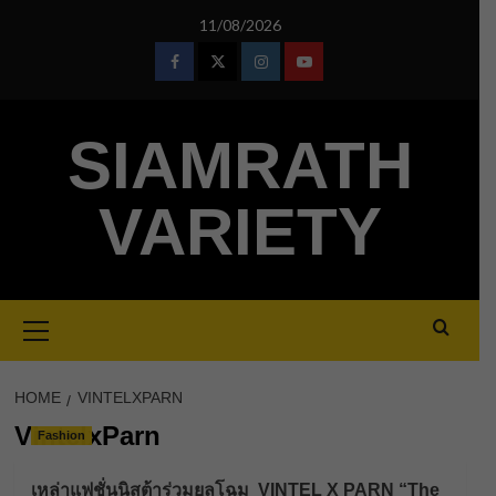
Skip
11/08/2026
to
content
Facebook
Twitter
Instagram
Youtube
SIAMRATH
VARIETY
Primary
Menu
HOME
VINTELXPARN
VintelxParn
Fashion
เหล่าแฟชั่นนิสต้าร่วมยลโฉม VINTEL X PARN “The