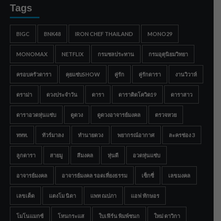
Tags
BIGC
BNK48
IRON CHEF THAILAND
MONO29
MONOMAX
NETFLIX
กรมชลประทาน
กรมอุตุนิยมวิทยา
ครอบครัวดารา
คุยแซ่บSHOW
คู่รัก
คู่รักดารา
งานวิวาห์
ดราม่า
ดวงประจำวัน
ดารา
ดาราติดโควิด19
ดาราสาว
ดาราอวดหุ่นแซ่บ
ดูดวง
ดูดวงอาจารย์มงคล
ตรวจหวย
ททท.
ทัวร์มาลง
ทำนายดวง
พยากรณ์อากาศ
ละครช่อง 3
ลูกดารา
สายมู
สีมงคล
หุ่นดี
อวดหุ่นแซ่บ
อาจารย์มงคล
อาจารย์มงคล รอดเที่ยงธรรม
เซ็กซี่
เลขมงคล
เลขเด็ด
แตงโม นิดา
แพท ณปภา
แอฟ ทักษอร
โมโนแมกซ์
โหนกระแส
ใบเฟิร์น พิมพ์ชนก
ใหม่ ดาวิกา