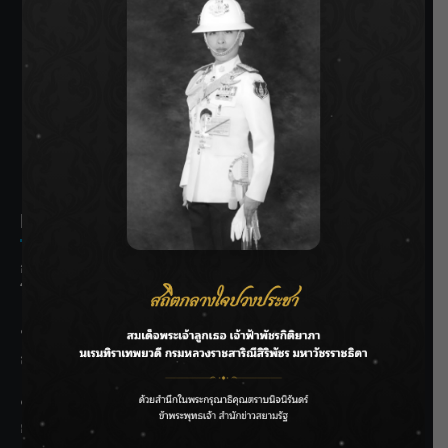
SIAMRATH VARIETY
THE BEST ENTERTAINMENT
Recent Posts
กรมประมงฟื้น “บ้านธารทอง” จากป่าเสื่อมโทรม สู่แหล่ง
โปรตีนยั่งยืนตามพระราชดำริ
“MARQUISE (มาร์คีส์) บุกตลาดโกลบอลต่อเนื่อง ส่งซิงเกิลที่
สอง “IRONIC” เปลี่ยนความเจ็บให้กลายเป็นการเอาคืน”
ชลประทานเชียงใหม่เร่งพร่องน้ำแม่น้ำปิง รับมวลน้ำเหนือ ย้ำ
ยังไม่ล้นตลิ่ง