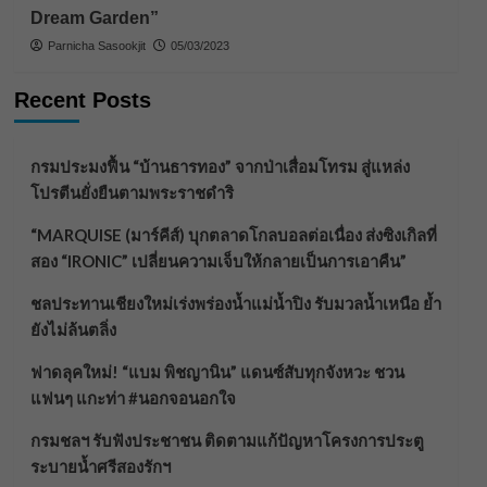
Dream Garden”
Parnicha Sasookjit
05/03/2023
Recent Posts
กรมประมงฟื้น “บ้านธารทอง” จากป่าเสื่อมโทรม สู่แหล่ง
โปรตีนยั่งยืนตามพระราชดำริ
“MARQUISE (มาร์คีส์) บุกตลาดโกลบอลต่อเนื่อง ส่งซิงเกิลที่
สอง “IRONIC” เปลี่ยนความเจ็บให้กลายเป็นการเอาคืน”
ชลประทานเชียงใหม่เร่งพร่องน้ำแม่น้ำปิง รับมวลน้ำเหนือ ย้ำ
ยังไม่ล้นตลิ่ง
ฟาดลุคใหม่! “แบม พิชญานิน” แดนซ์สับทุกจังหวะ ชวน
แฟนๆ แกะท่า #นอกจอนอกใจ
กรมชลฯ รับฟังประชาชน ติดตามแก้ปัญหาโครงการประตู
ระบายน้ำศรีสองรักฯ