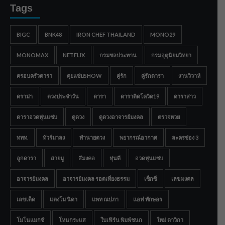
Tags
BIGC
BNK48
IRON CHEF THAILAND
MONO29
MONOMAX
NETFLIX
กรมชลประทาน
กรมอุตุนิยมวิทยา
ครอบครัวดารา
คุยแซ่บSHOW
คู่รัก
คู่รักดารา
งานวิวาห์
ดราม่า
ดวงประจำวัน
ดารา
ดาราติดโควิด19
ดาราสาว
ดาราอวดหุ่นแซ่บ
ดูดวง
ดูดวงอาจารย์มงคล
ตรวจหวย
ททท.
ทัวร์มาลง
ทำนายดวง
พยากรณ์อากาศ
ละครช่อง 3
ลูกดารา
สายมู
สีมงคล
หุ่นดี
อวดหุ่นแซ่บ
อาจารย์มงคล
อาจารย์มงคล รอดเที่ยงธรรม
เซ็กซี่
เลขมงคล
เลขเด็ด
แตงโม นิดา
แพท ณปภา
แอฟ ทักษอร
โมโนแมกซ์
โหนกระแส
ใบเฟิร์น พิมพ์ชนก
ใหม่ ดาวิกา