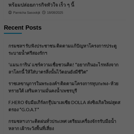
พร้อมปล่อยภารกิจหัวใจ เร็ว ๆ นี้
Parnicha Sasookjit
18/08/2025
Recent Posts
กรมชลฯ รับฟังประชาชน ติดตามแก้ปัญหาโครงการประตู
ระบายน้ำศรีสองรักฯ
‘แมน การิน’ แชร์ความเชื่อชวนคิด! “อยากกินอะไรหลังจาก
ลาโลกนี้ ให้ใส่บาตรสิ่งนั้นไว้ตอนยังมีชีวิต”
ราชเลขานุการในพระองค์ฯ ติดตามโครงการหุบกะพง–ห้วย
ทรายใต้ เสริมความมั่นคงน้ำเพชรบุรี
F.HERO จับมือเกิร์ลกรุ๊ปมาเลเซีย DOLLA ส่งซิงเกิลใหม่สุดส
ตรอง “G.O.A.T”
กรมชลฯ เกาะติดฝนทั่วประเทศ เตรียมเครื่องจักรรับมือน้ำ
หลาก เฝ้าระวังพื้นที่เสี่ยง