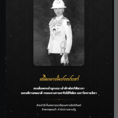
SIAMRATH VARIETY
THE BEST ENTERTAINMENT
Recent Posts
กรมชลฯ รับฟังประชาชน ติดตามแก้ปัญหาโครงการประตู
ระบายน้ำศรีสองรักฯ
‘แมน การิน’ แชร์ความเชื่อชวนคิด! “อยากกินอะไรหลังจาก
ลาโลกนี้ ให้ใส่บาตรสิ่งนั้นไว้ตอนยังมีชีวิต”
ราชเลขานุการในพระองค์ฯ ติดตามโครงการหุบกะพง–ห้วย
ทรายใต้ เสริมความมั่นคงน้ำเพชรบุรี