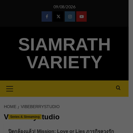
Skip
09/08/2026
to
content
Facebook
Twitter
Instagram
Youtube
SIAMRATH
VARIETY
Primary
Menu
HOME
VIBEBERRYSTUDIO
VibeBerryStudio
Series & Streaming
ปิดกล้องแล้ว! Mission: Love or Lies ภารกิจลวงรัก