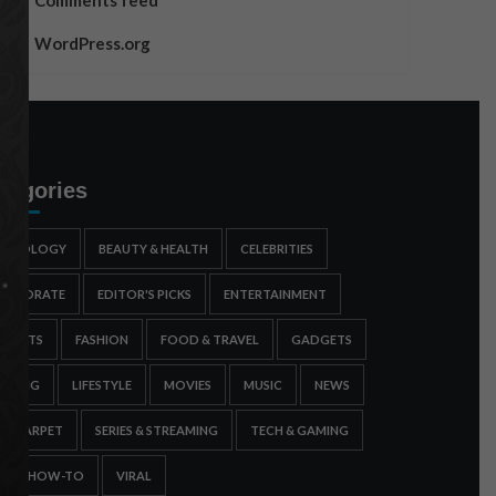
Comments feed
WordPress.org
tegories
STROLOGY
BEAUTY & HEALTH
CELEBRITIES
ORPORATE
EDITOR'S PICKS
ENTERTAINMENT
SPORTS
FASHION
FOOD & TRAVEL
GADGETS
AMING
LIFESTYLE
MOVIES
MUSIC
NEWS
ED CARPET
SERIES & STREAMING
TECH & GAMING
IPS & HOW-TO
VIRAL