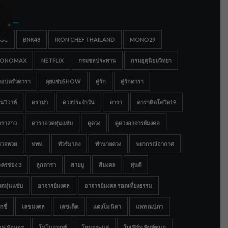
gs
IGC
BNK48
IRON CHEF THAILAND
MONO29
ONOMAX
NETFLIX
กรมชลประทาน
กรมอุตุนิยมวิทยา
รอบครัวดารา
คุยแซ่บSHOW
คู่รัก
คู่รักดารา
นวิวาห์
ดราม่า
ดวงประจำวัน
ดารา
ดาราติดโควิด19
าราสาว
ดาราอวดหุ่นแซ่บ
ดูดวง
ดูดวงอาจารย์มงคล
รวจหวย
ททท.
ทัวร์มาลง
ทำนายดวง
พยากรณ์อากาศ
ครช่อง 3
ลูกดารา
สายมู
สีมงคล
หุ่นดี
ดหุ่นแซ่บ
อาจารย์มงคล
อาจารย์มงคล รอดเที่ยงธรรม
กซี่
เลขมงคล
เลขเด็ด
แตงโม นิดา
แพท ณปภา
อฟ ทักษอร
โมโนแมกซ์
โหนกระแส
ใบเฟิร์น พิมพ์ชนก