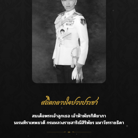
Recent Posts
Ca
กรมชลฯ รับฟังประชาชน ติดตามแก้ปัญหาโครงการประตู
A
ระบายน้ำศรีสองรักฯ
C
‘แมน การิน’ แชร์ความเชื่อชวนคิด! “อยากกินอะไรหลังจาก
E
ลาโลกนี้ ให้ใส่บาตรสิ่งนั้นไว้ตอนยังมีชีวิต”
G
ราชเลขานุการในพระองค์ฯ ติดตามโครงการหุบกะพง–ห้วย
ทรายใต้ เสริมความมั่นคงน้ำเพชรบุรี
R
F.HERO จับมือเกิร์ลกรุ๊ปมาเลเซีย DOLLA ส่งซิงเกิลใหม่สุดส
T
ตรอง “G.O.A.T”