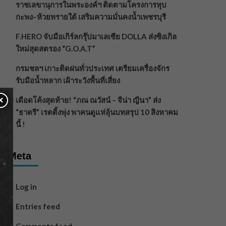
ราชเลขานุการในพระองค์ฯ ติดตามโครงการหุบ
กะพง–ห้วยทรายใต้ เสริมความมั่นคงน้ำเพชรบุรี
F.HERO จับมือเกิร์ลกรุ๊ปมาเลเซีย DOLLA ส่งซิงเกิล
ใหม่สุดสตรอง “G.O.A.T”
กรมชลฯ เกาะติดฝนทั่วประเทศ เตรียมเครื่องจักร
รับมือน้ำหลาก เฝ้าระวังพื้นที่เสี่ยง
×
เดือดโค้งสุดท้าย! “ภณ ณวัสน์ – จีน่า ญีนา” ส่ง
“ธาตรี” เรตติ้งพุ่ง พาคนดูแห่ลุ้นบทสรุป 10 สิงหาคม
นี้ !
Meta
Log in
Entries feed