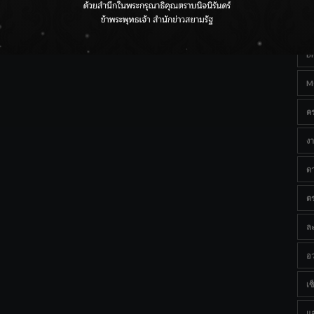
Ta
กรมชลฯ เกาะติดฝนทั่วประเทศ เตรียมเครื่องจักรรับมือน้ำ
หลาก เฝ้าระวังพื้นที่เสี่ยง
B
M
ค
งา
ด
ต
ละ
อว
เซ็
แ