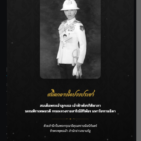
SIAMRATH VARIETY
THE BEST ENTERTAINMENT
Recent Posts
กรมชลฯ รับฟังประชาชน ติดตามแก้ปัญหาโครงการประตู
ระบายน้ำศรีสองรักฯ
‘แมน การิน’ แชร์ความเชื่อชวนคิด! “อยากกินอะไรหลังจาก
ลาโลกนี้ ให้ใส่บาตรสิ่งนั้นไว้ตอนยังมีชีวิต”
ราชเลขานุการในพระองค์ฯ ติดตามโครงการหุบกะพง–ห้วย
ทรายใต้ เสริมความมั่นคงน้ำเพชรบุรี