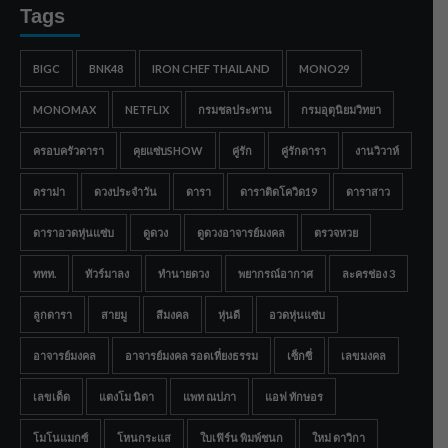
Tags
BIGC
BNK48
IRON CHEF THAILAND
MONO29
MONOMAX
NETFLIX
กรมชลประทาน
กรมอุตุนิยมวิทยา
ครอบครัวดารา
คุยแซ่บSHOW
คู่รัก
คู่รักดารา
งานวิวาห์
ดราม่า
ดวงประจำวัน
ดารา
ดาราติดโควิด19
ดาราสาว
ดาราอวดหุ่นแซ่บ
ดูดวง
ดูดวงอาจารย์มงคล
ตรวจหวย
ททท.
ทัวร์มาลง
ทำนายดวง
พยากรณ์อากาศ
ละครช่อง 3
ลูกดารา
สายมู
สีมงคล
หุ่นดี
อวดหุ่นแซ่บ
อาจารย์มงคล
อาจารย์มงคล รอดเที่ยงธรรม
เซ็กซี่
เลขมงคล
เลขเด็ด
แตงโม นิดา
แพท ณปภา
แอฟ ทักษอร
โมโนแมกซ์
โหนกระแส
ใบเฟิร์น พิมพ์ชนก
ใหม่ ดาวิกา