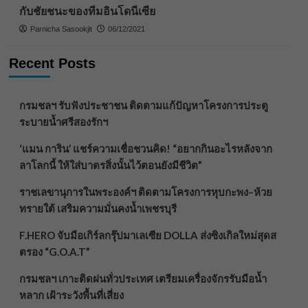
กับชัยชนะของทีมอินโดนีเซีย
Parnicha Sasookjit
06/12/2021
Recent Posts
กรมชลฯ รับฟังประชาชน ติดตามแก้ปัญหาโครงการประตู
ระบายน้ำศรีสองรักฯ
‘แมน การิน’ แชร์ความเชื่อชวนคิด! “อยากกินอะไรหลังจาก
ลาโลกนี้ ให้ใส่บาตรสิ่งนั้นไว้ตอนยังมีชีวิต”
ราชเลขานุการในพระองค์ฯ ติดตามโครงการหุบกะพง–ห้วย
ทรายใต้ เสริมความมั่นคงน้ำเพชรบุรี
F.HERO จับมือเกิร์ลกรุ๊ปมาเลเซีย DOLLA ส่งซิงเกิลใหม่สุดส
ตรอง “G.O.A.T”
กรมชลฯ เกาะติดฝนทั่วประเทศ เตรียมเครื่องจักรรับมือน้ำ
หลาก เฝ้าระวังพื้นที่เสี่ยง