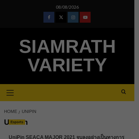
Skip
08/08/2026
to
content
Facebook
Twitter
Instagram
Youtube
SIAMRATH
VARIETY
Primary
Menu
HOME
UNIPIN
UniPin
Esports
UniPin SEACA MAJOR 2021 จบลงอย่างเป็นทางการ