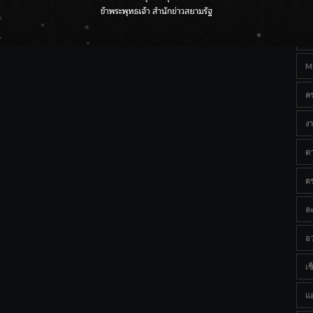
Ta
ราชเลขานุการในพระองค์ฯ ติดตามโครงการหุบกะพง–ห้วย
ทรายใต้ เสริมความมั่นคงน้ำเพชรบุรี
B
M
ค
งา
ด
ต
ละ
อว
เซ็
แ