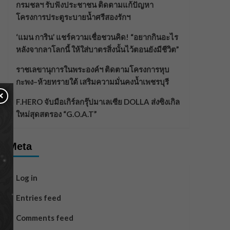
กรมชลฯ รับฟังประชาชน ติดตามแก้ปัญหา
โครงการประตูระบายน้ำศรีสองรักฯ
‘แมน การิน’ แชร์ความเชื่อชวนคิด! “อยากกินอะไร
หลังจากลาโลกนี้ ให้ใส่บาตรสิ่งนั้นไว้ตอนยังมีชีวิต”
ราชเลขานุการในพระองค์ฯ ติดตามโครงการหุบ
กะพง–ห้วยทรายใต้ เสริมความมั่นคงน้ำเพชรบุรี
×
F.HERO จับมือเกิร์ลกรุ๊ปมาเลเซีย DOLLA ส่งซิงเกิล
ใหม่สุดสตรอง “G.O.A.T”
Meta
Log in
Entries feed
Comments feed