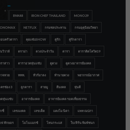
gs
IGC
BNK48
IRON CHEF THAILAND
MONO29
ONOMAX
NETFLIX
กรมชลประทาน
กรมอุตุนิยมวิทยา
รอบครัวดารา
คุยแซ่บSHOW
คู่รัก
คู่รักดารา
นวิวาห์
ดราม่า
ดวงประจำวัน
ดารา
ดาราติดโควิด19
าราสาว
ดาราอวดหุ่นแซ่บ
ดูดวง
ดูดวงอาจารย์มงคล
รวจหวย
ททท.
ทัวร์มาลง
ทำนายดวง
พยากรณ์อากาศ
ครช่อง 3
ลูกดารา
สายมู
สีมงคล
หุ่นดี
ดหุ่นแซ่บ
อาจารย์มงคล
อาจารย์มงคล รอดเที่ยงธรรม
กซี่
เลขมงคล
เลขเด็ด
แตงโม นิดา
แพท ณปภา
อฟ ทักษอร
โมโนแมกซ์
โหนกระแส
ใบเฟิร์น พิมพ์ชนก