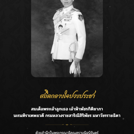
Recent Posts
Ca
ชลประทานเชียงใหม่เร่งพร่องน้ำแม่น้ำปิง รับมวลน้ำเหนือ ย้ำ
A
ยังไม่ล้นตลิ่ง
C
ฟาดลุคใหม่! “แบม พิชญานิน” แดนซ์สับทุกจังหวะ ชวนแฟนๆ
E
แกะท่า #นอกจอนอกใจ
G
กรมชลฯ รับฟังประชาชน ติดตามแก้ปัญหาโครงการประตู
ระบายน้ำศรีสองรักฯ
R
‘แมน การิน’ แชร์ความเชื่อชวนคิด! “อยากกินอะไรหลังจาก
T
ลาโลกนี้ ให้ใส่บาตรสิ่งนั้นไว้ตอนยังมีชีวิต”