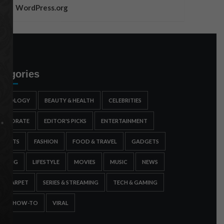
WordPress.org
tegories
STROLOGY
BEAUTY & HEALTH
CELEBRITIES
ORPORATE
EDITOR'S PICKS
ENTERTAINMENT
SPORTS
FASHION
FOOD & TRAVEL
GADGETS
AMING
LIFESTYLE
MOVIES
MUSIC
NEWS
ED CARPET
SERIES & STREAMING
TECH & GAMING
IPS & HOW-TO
VIRAL