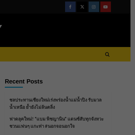
Facebook
Twitter
Instagram
Youtube
Y
Recent Posts
ชลประทานเชียงใหม่เร่งพร่องน้ำแม่น้ำปิง รับมวล
น้ำเหนือ ย้ำยังไม่ล้นตลิ่ง
ฟาดลุคใหม่! “แบม พิชญานิน” แดนซ์สับทุกจังหวะ
ชวนแฟนๆ แกะท่า #นอกจอนอกใจ