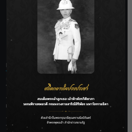
SIAMRATH VARIETY
THE BEST ENTERTAINMENT
Recent Posts
ลุยไม่หยุด!! กรมชลฯ เร่งเคลียร์ผักตบชวา-ติดตั้งเครื่องสูบน้ำ
ทั่วไทย
“BILLKIN” สร้างความภาคภูมิใจ คว้ารางวัลใหญ่ Weibo
Malaysia พร้อมโชว์สุดประทับใจ
“สุริยะ” สั่งกรมชลฯ เฝ้าระวังน้ำ 24 ชม. รับมือฝนสิงหาคม
บริหารเชิงรุกลดเสี่ยงน้ำท่วม