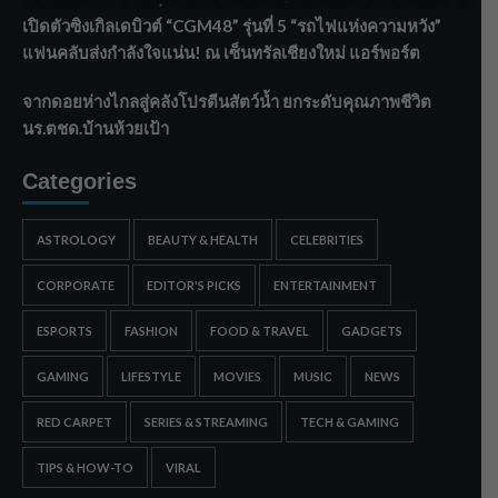
เปิดตัวซิงเกิลเดบิวต์ “CGM48” รุ่นที่ 5 “รถไฟแห่งความหวัง”
แฟนคลับส่งกำลังใจแน่น! ณ เซ็นทรัลเชียงใหม่ แอร์พอร์ต
จากดอยห่างไกลสู่คลังโปรตีนสัตว์น้ำ ยกระดับคุณภาพชีวิต
นร.ตชด.บ้านห้วยเป้า
Categories
ASTROLOGY
BEAUTY & HEALTH
CELEBRITIES
CORPORATE
EDITOR'S PICKS
ENTERTAINMENT
ESPORTS
FASHION
FOOD & TRAVEL
GADGETS
GAMING
LIFESTYLE
MOVIES
MUSIC
NEWS
RED CARPET
SERIES & STREAMING
TECH & GAMING
TIPS & HOW-TO
VIRAL