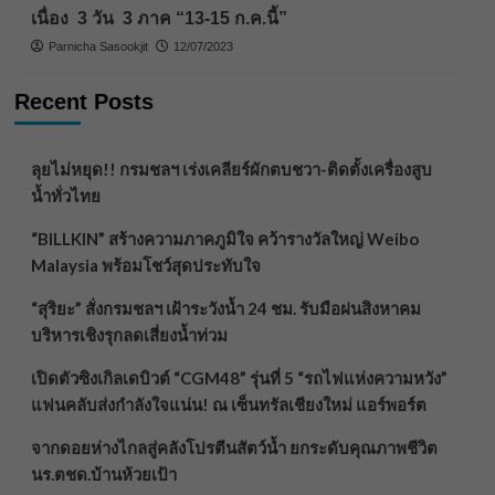
เนื่อง 3 วัน 3 ภาค “13-15 ก.ค.นี้”
Parnicha Sasookjit
12/07/2023
Recent Posts
ลุยไม่หยุด!! กรมชลฯ เร่งเคลียร์ผักตบชวา-ติดตั้งเครื่องสูบ
น้ำทั่วไทย
“BILLKIN” สร้างความภาคภูมิใจ คว้ารางวัลใหญ่ Weibo
Malaysia พร้อมโชว์สุดประทับใจ
“สุริยะ” สั่งกรมชลฯ เฝ้าระวังน้ำ 24 ชม. รับมือฝนสิงหาคม
บริหารเชิงรุกลดเสี่ยงน้ำท่วม
เปิดตัวซิงเกิลเดบิวต์ “CGM48” รุ่นที่ 5 “รถไฟแห่งความหวัง”
แฟนคลับส่งกำลังใจแน่น! ณ เซ็นทรัลเชียงใหม่ แอร์พอร์ต
จากดอยห่างไกลสู่คลังโปรตีนสัตว์น้ำ ยกระดับคุณภาพชีวิต
นร.ตชด.บ้านห้วยเป้า