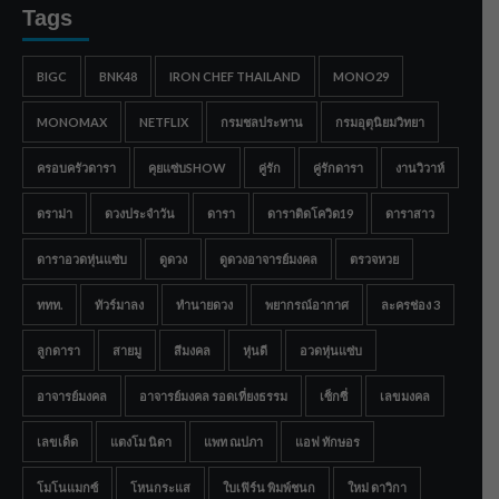
Tags
BIGC
BNK48
IRON CHEF THAILAND
MONO29
MONOMAX
NETFLIX
กรมชลประทาน
กรมอุตุนิยมวิทยา
ครอบครัวดารา
คุยแซ่บSHOW
คู่รัก
คู่รักดารา
งานวิวาห์
ดราม่า
ดวงประจำวัน
ดารา
ดาราติดโควิด19
ดาราสาว
ดาราอวดหุ่นแซ่บ
ดูดวง
ดูดวงอาจารย์มงคล
ตรวจหวย
ททท.
ทัวร์มาลง
ทำนายดวง
พยากรณ์อากาศ
ละครช่อง 3
ลูกดารา
สายมู
สีมงคล
หุ่นดี
อวดหุ่นแซ่บ
อาจารย์มงคล
อาจารย์มงคล รอดเที่ยงธรรม
เซ็กซี่
เลขมงคล
เลขเด็ด
แตงโม นิดา
แพท ณปภา
แอฟ ทักษอร
โมโนแมกซ์
โหนกระแส
ใบเฟิร์น พิมพ์ชนก
ใหม่ ดาวิกา