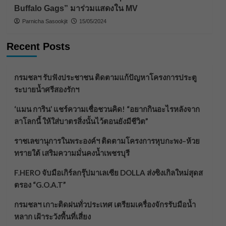
Buffalo Gags” มาร่วมแสดงใน MV
Parnicha Sasookjit
15/05/2024
Recent Posts
กรมชลฯ รับฟังประชาชน ติดตามแก้ปัญหาโครงการประตู
ระบายน้ำศรีสองรักฯ
‘แมน การิน’ แชร์ความเชื่อชวนคิด! “อยากกินอะไรหลังจาก
ลาโลกนี้ ให้ใส่บาตรสิ่งนั้นไว้ตอนยังมีชีวิต”
ราชเลขานุการในพระองค์ฯ ติดตามโครงการหุบกะพง–ห้วย
ทรายใต้ เสริมความมั่นคงน้ำเพชรบุรี
F.HERO จับมือเกิร์ลกรุ๊ปมาเลเซีย DOLLA ส่งซิงเกิลใหม่สุดส
ตรอง “G.O.A.T”
กรมชลฯ เกาะติดฝนทั่วประเทศ เตรียมเครื่องจักรรับมือน้ำ
หลาก เฝ้าระวังพื้นที่เสี่ยง