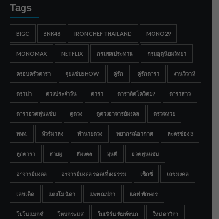
Tags
BIGC
BNK48
IRON CHEF THAILAND
MONO29
MONOMAX
NETFLIX
กรมชลประทาน
กรมอุตุนิยมวิทยา
ครอบครัวดารา
คุยแซ่บSHOW
คู่รัก
คู่รักดารา
งานวิวาห์
ดราม่า
ดวงประจำวัน
ดารา
ดาราติดโควิด19
ดาราสาว
ดาราอวดหุ่นแซ่บ
ดูดวง
ดูดวงอาจารย์มงคล
ตรวจหวย
ททท.
ทัวร์มาลง
ทำนายดวง
พยากรณ์อากาศ
ละครช่อง 3
ลูกดารา
สายมู
สีมงคล
หุ่นดี
อวดหุ่นแซ่บ
อาจารย์มงคล
อาจารย์มงคล รอดเที่ยงธรรม
เซ็กซี่
เลขมงคล
เลขเด็ด
แตงโม นิดา
แพท ณปภา
แอฟ ทักษอร
โมโนแมกซ์
โหนกระแส
ใบเฟิร์น พิมพ์ชนก
ใหม่ ดาวิกา