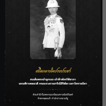
SIAMRATH VARIETY
THE BEST ENTERTAINMENT
Recent Posts
กรมชลฯ รับฟังประชาชน ติดตามแก้ปัญหาโครงการประตู
ระบายน้ำศรีสองรักฯ
‘แมน การิน’ แชร์ความเชื่อชวนคิด! “อยากกินอะไรหลังจาก
ลาโลกนี้ ให้ใส่บาตรสิ่งนั้นไว้ตอนยังมีชีวิต”
ราชเลขานุการในพระองค์ฯ ติดตามโครงการหุบกะพง–ห้วย
ทรายใต้ เสริมความมั่นคงน้ำเพชรบุรี