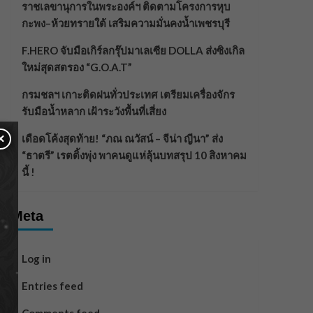
ราชเลขานุการในพระองค์ฯ ติดตามโครงการหุบ
กะพง–ห้วยทรายใต้ เสริมความมั่นคงน้ำเพชรบุรี
F.HERO จับมือเกิร์ลกรุ๊ปมาเลเซีย DOLLA ส่งซิงเกิล
ใหม่สุดสตรอง “G.O.A.T”
กรมชลฯ เกาะติดฝนทั่วประเทศ เตรียมเครื่องจักร
รับมือน้ำหลาก เฝ้าระวังพื้นที่เสี่ยง
×
เดือดโค้งสุดท้าย! “ภณ ณวัสน์ – จีน่า ญีนา” ส่ง
“ธาตรี” เรตติ้งพุ่ง พาคนดูแห่ลุ้นบทสรุป 10 สิงหาคม
นี้ !
Meta
Log in
Entries feed