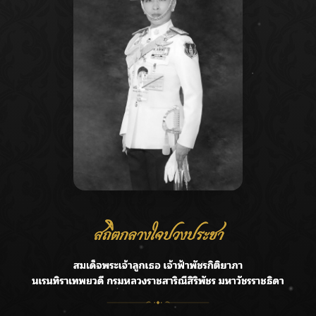
Recent Posts
Ca
กรมชลฯ รับฟังประชาชน ติดตามแก้ปัญหาโครงการประตู
A
ระบายน้ำศรีสองรักฯ
C
‘แมน การิน’ แชร์ความเชื่อชวนคิด! “อยากกินอะไรหลังจาก
E
ลาโลกนี้ ให้ใส่บาตรสิ่งนั้นไว้ตอนยังมีชีวิต”
G
ราชเลขานุการในพระองค์ฯ ติดตามโครงการหุบกะพง–ห้วย
ทรายใต้ เสริมความมั่นคงน้ำเพชรบุรี
R
F.HERO จับมือเกิร์ลกรุ๊ปมาเลเซีย DOLLA ส่งซิงเกิลใหม่สุดส
T
ตรอง “G.O.A.T”