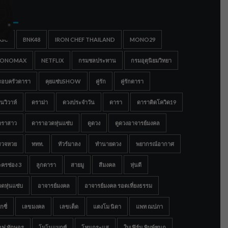
gs
IGC
BNK48
IRON CHEF THAILAND
MONO29
ONOMAX
NETFLIX
กรมชลประทาน
กรมอุตุนิยมวิทยา
รอบครัวดารา
คุยแซ่บSHOW
คู่รัก
คู่รักดารา
นวิวาห์
ดราม่า
ดวงประจำวัน
ดารา
ดาราติดโควิด19
าราสาว
ดาราอวดหุ่นแซ่บ
ดูดวง
ดูดวงอาจารย์มงคล
รวจหวย
ททท.
ทัวร์มาลง
ทำนายดวง
พยากรณ์อากาศ
ครช่อง 3
ลูกดารา
สายมู
สีมงคล
หุ่นดี
ดหุ่นแซ่บ
อาจารย์มงคล
อาจารย์มงคล รอดเที่ยงธรรม
กซี่
เลขมงคล
เลขเด็ด
แตงโม นิดา
แพท ณปภา
อฟ ทักษอร
โมโนแมกซ์
โหนกระแส
ใบเฟิร์น พิมพ์ชนก