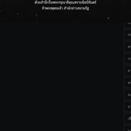
Ta
กรมชลฯ เกาะติดฝนทั่วประเทศ เตรียมเครื่องจักรรับมือน้ำ
หลาก เฝ้าระวังพื้นที่เสี่ยง
B
M
ค
งา
ด
ต
ละ
อว
เซ็
แ