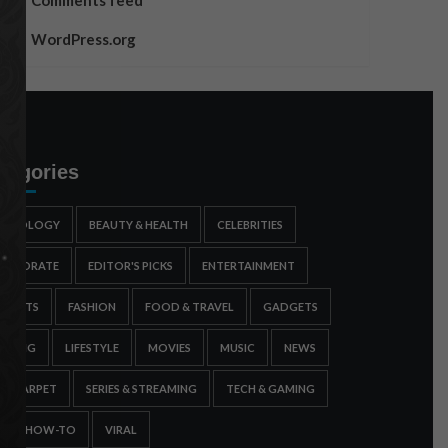
Comments feed
WordPress.org
tegories
STROLOGY
BEAUTY & HEALTH
CELEBRITIES
ORPORATE
EDITOR'S PICKS
ENTERTAINMENT
SPORTS
FASHION
FOOD & TRAVEL
GADGETS
AMING
LIFESTYLE
MOVIES
MUSIC
NEWS
ED CARPET
SERIES & STREAMING
TECH & GAMING
IPS & HOW-TO
VIRAL