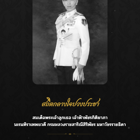
Recent Posts
Ca
กรมชลฯ รับฟังประชาชน ติดตามแก้ปัญหาโครงการประตู
A
ระบายน้ำศรีสองรักฯ
C
‘แมน การิน’ แชร์ความเชื่อชวนคิด! “อยากกินอะไรหลังจาก
E
ลาโลกนี้ ให้ใส่บาตรสิ่งนั้นไว้ตอนยังมีชีวิต”
G
ราชเลขานุการในพระองค์ฯ ติดตามโครงการหุบกะพง–ห้วย
ทรายใต้ เสริมความมั่นคงน้ำเพชรบุรี
R
F.HERO จับมือเกิร์ลกรุ๊ปมาเลเซีย DOLLA ส่งซิงเกิลใหม่สุดส
T
ตรอง “G.O.A.T”