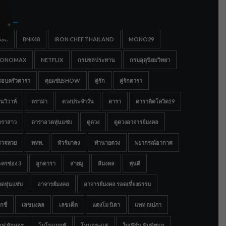
gs
IGC
BNK48
IRON CHEF THAILAND
MONO29
ONOMAX
NETFLIX
กรมชลประทาน
กรมอุตุนิยมวิทยา
รอบครัวดารา
คุยแซ่บSHOW
คู่รัก
คู่รักดารา
นวิวาห์
ดราม่า
ดวงประจำวัน
ดารา
ดาราติดโควิด19
าราสาว
ดาราอวดหุ่นแซ่บ
ดูดวง
ดูดวงอาจารย์มงคล
รวจหวย
ททท.
ทัวร์มาลง
ทำนายดวง
พยากรณ์อากาศ
ครช่อง 3
ลูกดารา
สายมู
สีมงคล
หุ่นดี
ดหุ่นแซ่บ
อาจารย์มงคล
อาจารย์มงคล รอดเที่ยงธรรม
กซี่
เลขมงคล
เลขเด็ด
แตงโม นิดา
แพท ณปภา
อฟ ทักษอร
โมโนแมกซ์
โหนกระแส
ใบเฟิร์น พิมพ์ชนก