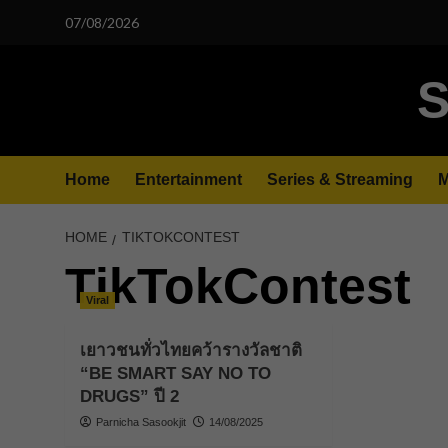
Skip
07/08/2026
to
content
S
Home
Entertainment
Series & Streaming
M
HOME
TIKTOKCONTEST
TikTokContest
Viral
เยาวชนทั่วไทยคว้ารางวัลชาติ
“BE SMART SAY NO TO
DRUGS” ปี 2
Parnicha Sasookjit
14/08/2025