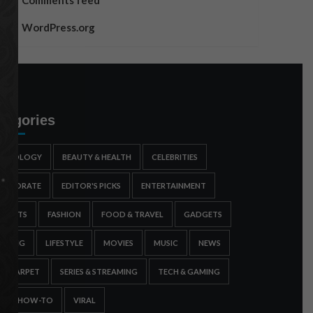
Comments feed
WordPress.org
tegories
STROLOGY
BEAUTY & HEALTH
CELEBRITIES
ORPORATE
EDITOR'S PICKS
ENTERTAINMENT
SPORTS
FASHION
FOOD & TRAVEL
GADGETS
AMING
LIFESTYLE
MOVIES
MUSIC
NEWS
ED CARPET
SERIES & STREAMING
TECH & GAMING
IPS & HOW-TO
VIRAL