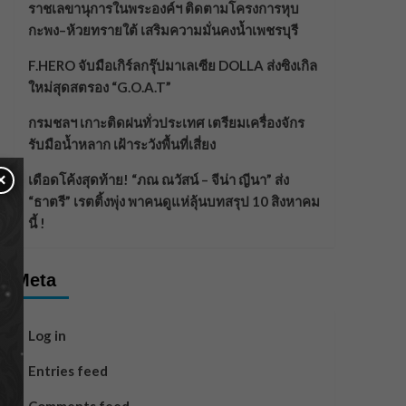
ราชเลขานุการในพระองค์ฯ ติดตามโครงการหุบ
กะพง–ห้วยทรายใต้ เสริมความมั่นคงน้ำเพชรบุรี
F.HERO จับมือเกิร์ลกรุ๊ปมาเลเซีย DOLLA ส่งซิงเกิล
ใหม่สุดสตรอง “G.O.A.T”
กรมชลฯ เกาะติดฝนทั่วประเทศ เตรียมเครื่องจักร
รับมือน้ำหลาก เฝ้าระวังพื้นที่เสี่ยง
×
เดือดโค้งสุดท้าย! “ภณ ณวัสน์ – จีน่า ญีนา” ส่ง
“ธาตรี” เรตติ้งพุ่ง พาคนดูแห่ลุ้นบทสรุป 10 สิงหาคม
นี้ !
Meta
Log in
Entries feed