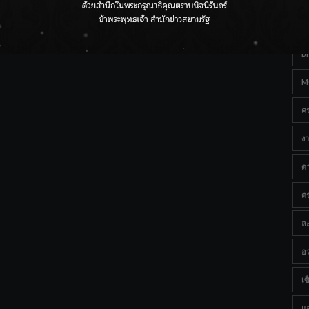
Ta
กรมชลฯ เกาะติดฝนทั่วประเทศ เตรียมเครื่องจักรรับมือน้ำ
หลาก เฝ้าระวังพื้นที่เสี่ยง
B
M
ค
งา
ด
ต
ละ
อว
เซ็
แ