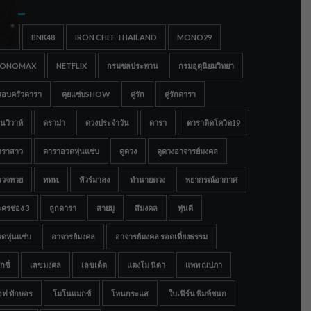
gs
IGC
BNK48
IRON CHEF THAILAND
MONO29
ONOMAX
NETFLIX
กรมชลประทาน
กรมอุตุนิยมวิทยา
รอบครัวดารา
คุยแซ่บSHOW
คู่รัก
คู่รักดารา
นวิวาห์
ดราม่า
ดวงประจำวัน
ดารา
ดาราติดโควิด19
าราสาว
ดาราอวดหุ่นแซ่บ
ดูดวง
ดูดวงอาจารย์มงคล
รวจหวย
ททท.
ทัวร์มาลง
ทำนายดวง
พยากรณ์อากาศ
ครช่อง 3
ลูกดารา
สายมู
สีมงคล
หุ่นดี
ดหุ่นแซ่บ
อาจารย์มงคล
อาจารย์มงคล รอดเที่ยงธรรม
กซี่
เลขมงคล
เลขเด็ด
แตงโม นิดา
แพท ณปภา
อฟ ทักษอร
โมโนแมกซ์
โหนกระแส
ใบเฟิร์น พิมพ์ชนก