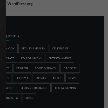
WordPress.org
tegories
STROLOGY
BEAUTY & HEALTH
CELEBRITIES
ORPORATE
EDITOR'S PICKS
ENTERTAINMENT
SPORTS
FASHION
FOOD & TRAVEL
GADGETS
AMING
LIFESTYLE
MOVIES
MUSIC
NEWS
ED CARPET
SERIES & STREAMING
TECH & GAMING
IPS & HOW-TO
VIRAL