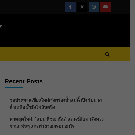
Facebook
Twitter
Instagram
Youtube
Y
Recent Posts
ชลประทานเชียงใหม่เร่งพร่องน้ำแม่น้ำปิง รับมวล
น้ำเหนือ ย้ำยังไม่ล้นตลิ่ง
ฟาดลุคใหม่! “แบม พิชญานิน” แดนซ์สับทุกจังหวะ
ชวนแฟนๆ แกะท่า #นอกจอนอกใจ