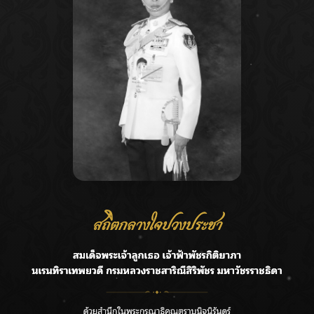
Recent Posts
Ca
ชลประทานเชียงใหม่เร่งพร่องน้ำแม่น้ำปิง รับมวลน้ำเหนือ ย้ำ
A
ยังไม่ล้นตลิ่ง
C
ฟาดลุคใหม่! “แบม พิชญานิน” แดนซ์สับทุกจังหวะ ชวนแฟนๆ
E
แกะท่า #นอกจอนอกใจ
G
กรมชลฯ รับฟังประชาชน ติดตามแก้ปัญหาโครงการประตู
ระบายน้ำศรีสองรักฯ
R
‘แมน การิน’ แชร์ความเชื่อชวนคิด! “อยากกินอะไรหลังจาก
T
ลาโลกนี้ ให้ใส่บาตรสิ่งนั้นไว้ตอนยังมีชีวิต”