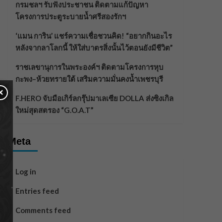
กรมชลฯ รับฟังประชาชน ติดตามแก้ปัญหา
โครงการประตูระบายน้ำศรีสองรักฯ
‘แมน การิน’ แชร์ความเชื่อชวนคิด! “อยากกินอะไร
หลังจากลาโลกนี้ ให้ใส่บาตรสิ่งนั้นไว้ตอนยังมีชีวิต”
ราชเลขานุการในพระองค์ฯ ติดตามโครงการหุบ
กะพง–ห้วยทรายใต้ เสริมความมั่นคงน้ำเพชรบุรี
×
F.HERO จับมือเกิร์ลกรุ๊ปมาเลเซีย DOLLA ส่งซิงเกิล
ใหม่สุดสตรอง “G.O.A.T”
Meta
Log in
Entries feed
Comments feed