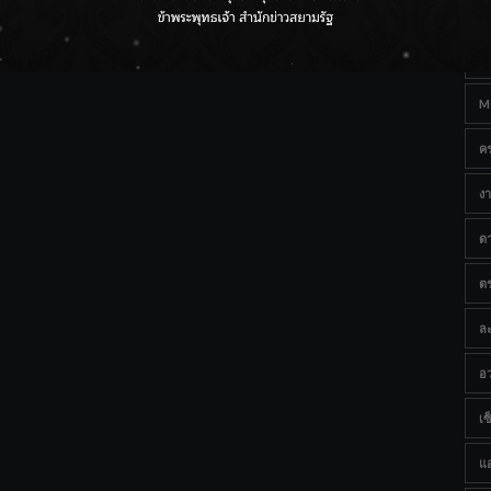
Ta
ราชเลขานุการในพระองค์ฯ ติดตามโครงการหุบกะพง–ห้วย
ทรายใต้ เสริมความมั่นคงน้ำเพชรบุรี
B
M
ค
งา
ด
ต
ละ
อว
เซ็
แ