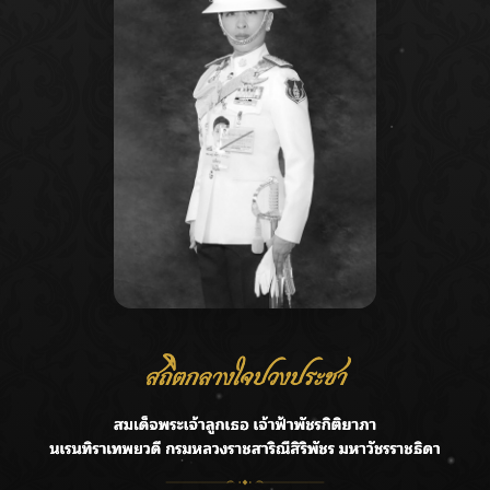
Recent Posts
Ca
ลุยไม่หยุด!! กรมชลฯ เร่งเคลียร์ผักตบชวา-ติดตั้งเครื่องสูบน้ำ
A
ทั่วไทย
C
“BILLKIN” สร้างความภาคภูมิใจ คว้ารางวัลใหญ่ Weibo
E
Malaysia พร้อมโชว์สุดประทับใจ
G
“สุริยะ” สั่งกรมชลฯ เฝ้าระวังน้ำ 24 ชม. รับมือฝนสิงหาคม
บริหารเชิงรุกลดเสี่ยงน้ำท่วม
R
เปิดตัวซิงเกิลเดบิวต์ “CGM48” รุ่นที่ 5 “รถไฟแห่งความหวัง”