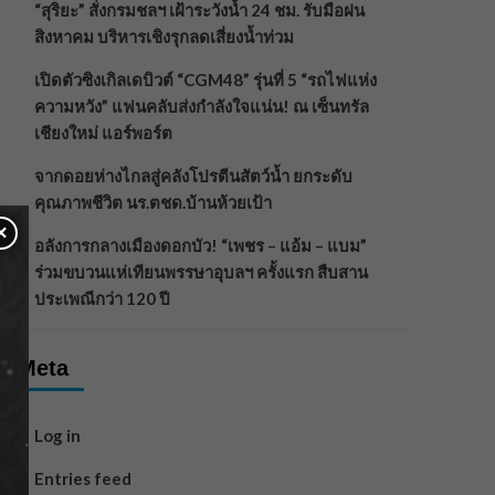
“สุริยะ” สั่งกรมชลฯ เฝ้าระวังน้ำ 24 ชม. รับมือฝน
สิงหาคม บริหารเชิงรุกลดเสี่ยงน้ำท่วม
เปิดตัวซิงเกิลเดบิวต์ “CGM48” รุ่นที่ 5 “รถไฟแห่ง
ความหวัง” แฟนคลับส่งกำลังใจแน่น! ณ เซ็นทรัล
เชียงใหม่ แอร์พอร์ต
จากดอยห่างไกลสู่คลังโปรตีนสัตว์น้ำ ยกระดับ
คุณภาพชีวิต นร.ตชด.บ้านห้วยเป้า
×
อลังการกลางเมืองดอกบัว! “เพชร – แอ้ม – แบม”
ร่วมขบวนแห่เทียนพรรษาอุบลฯ ครั้งแรก สืบสาน
ประเพณีกว่า 120 ปี
Meta
Log in
Entries feed