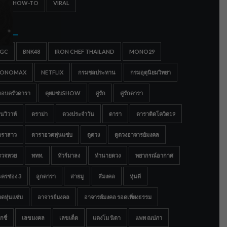
IPS & HOW-TO
VIRAL
gs
IGC
BNK48
IRON CHEF THAILAND
MONO29
ONOMAX
NETFLIX
กรมชลประทาน
กรมอุตุนิยมวิทยา
รอบครัวดารา
คุยแซ่บSHOW
คู่รัก
คู่รักดารา
นวิวาห์
ดราม่า
ดวงประจำวัน
ดารา
ดาราติดโควิด19
าราสาว
ดาราอวดหุ่นแซ่บ
ดูดวง
ดูดวงอาจารย์มงคล
รวจหวย
ททท.
ทัวร์มาลง
ทำนายดวง
พยากรณ์อากาศ
ครช่อง 3
ลูกดารา
สายมู
สีมงคล
หุ่นดี
ดหุ่นแซ่บ
อาจารย์มงคล
อาจารย์มงคล รอดเที่ยงธรรม
กซี่
เลขมงคล
เลขเด็ด
แตงโม นิดา
แพท ณปภา