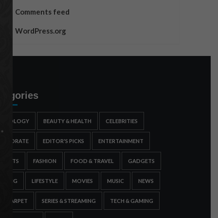
Comments feed
WordPress.org
tegories
STROLOGY
BEAUTY & HEALTH
CELEBRITIES
ORPORATE
EDITOR'S PICKS
ENTERTAINMENT
SPORTS
FASHION
FOOD & TRAVEL
GADGETS
AMING
LIFESTYLE
MOVIES
MUSIC
NEWS
ED CARPET
SERIES & STREAMING
TECH & GAMING