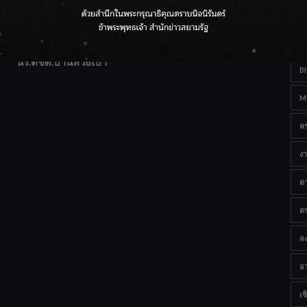
T
แฟนคลับส่งกำลังใจแน่น! ณ เซ็นทรัลเชียงใหม่ แอร์พอร์ต
Ta
จากดอยห่างไกลสู่คลังโปรตีนสัตว์น้ำ ยกระดับคุณภาพชีวิต
นร.ตชด.บ้านห้วยเป้า
B
M
ค
งา
ด
ต
ละ
อว
เซ็