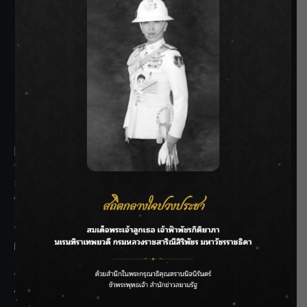
SIAMRATH VARIETY
THE BEST ENTERTAINMENT
Recent Posts
ลุยไม่หยุด!! กรมชลฯ เร่งเคลียร์ผักตบชวา-ติดตั้งเครื่องสูบน้ำ
ทั่วไทย
“BILLKIN” สร้างความภาคภูมิใจ คว้ารางวัลใหญ่ Weibo
Malaysia พร้อมโชว์สุดประทับใจ
“สุริยะ” สั่งกรมชลฯ เฝ้าระวังน้ำ 24 ชม. รับมือฝนสิงหาคม
บริหารเชิงรุกลดเสี่ยงน้ำท่วม