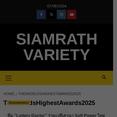
Skip
07/08/2026
to
content
Facebook
Twitter
Instagram
Youtube
SIAMRATH
VARIETY
Primary
Menu
HOME
THEWORLDSHIGHESTAWARDS2025
TheWorldsHighestAwards2025
Entertainment
ทีม “Lottery Doctor” ร่วมเวทีเสวนา Soft Power ไทย