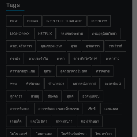
Tags
BIGC
BNK48
IRON CHEF THAILAND
MONO29
MONOMAX
NETFLIX
กรมชลประทาน
กรมอุตุนิยมวิทยา
ครอบครัวดารา
คุยแซ่บSHOW
คู่รัก
คู่รักดารา
งานวิวาห์
ดราม่า
ดวงประจำวัน
ดารา
ดาราติดโควิด19
ดาราสาว
ดาราอวดหุ่นแซ่บ
ดูดวง
ดูดวงอาจารย์มงคล
ตรวจหวย
ททท.
ทัวร์มาลง
ทำนายดวง
พยากรณ์อากาศ
ละครช่อง 3
ลูกดารา
สายมู
สีมงคล
หุ่นดี
อวดหุ่นแซ่บ
อาจารย์มงคล
อาจารย์มงคล รอดเที่ยงธรรม
เซ็กซี่
เลขมงคล
เลขเด็ด
แตงโม นิดา
แพท ณปภา
แอฟ ทักษอร
โมโนแมกซ์
โหนกระแส
ใบเฟิร์น พิมพ์ชนก
ใหม่ ดาวิกา