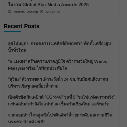
ในงาน Global Star Media Awards 2025
Parnicha Sasookjit
26/05/2025
Recent Posts
ลุยไม่หยุด!! กรมชลฯ เร่งเคลียร์ผักตบชวา-ติดตั้งเครื่องสูบ
น้ำทั่วไทย
“BILLKIN” สร้างความภาคภูมิใจ คว้ารางวัลใหญ่ Weibo
Malaysia พร้อมโชว์สุดประทับใจ
“สุริยะ” สั่งกรมชลฯ เฝ้าระวังน้ำ 24 ชม. รับมือฝนสิงหาคม
บริหารเชิงรุกลดเสี่ยงน้ำท่วม
เปิดตัวซิงเกิลเดบิวต์ “CGM48” รุ่นที่ 5 “รถไฟแห่งความหวัง”
แฟนคลับส่งกำลังใจแน่น! ณ เซ็นทรัลเชียงใหม่ แอร์พอร์ต
จากดอยห่างไกลสู่คลังโปรตีนสัตว์น้ำ ยกระดับคุณภาพชีวิต
นร.ตชด.บ้านห้วยเป้า