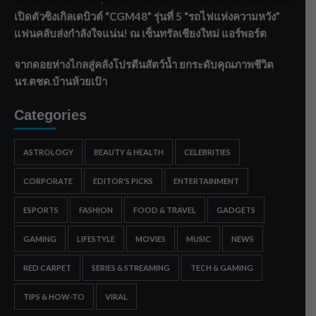
เปิดตัวซิงเกิลเดบิวต์ “CGM48” รุ่นที่ 5 “รถไฟแห่งความหวัง”
แฟนคลับส่งกำลังใจแน่น! ณ เซ็นทรัลเชียงใหม่ แอร์พอร์ต
จากดอยห่างไกลสู่คลังโปรตีนสัตว์น้ำ ยกระดับคุณภาพชีวิต
นร.ตชด.บ้านห้วยเป้า
Categories
ASTROLOGY
BEAUTY & HEALTH
CELEBRITIES
CORPORATE
EDITOR'S PICKS
ENTERTAINMENT
ESPORTS
FASHION
FOOD & TRAVEL
GADGETS
GAMING
LIFESTYLE
MOVIES
MUSIC
NEWS
RED CARPET
SERIES & STREAMING
TECH & GAMING
TIPS & HOW-TO
VIRAL