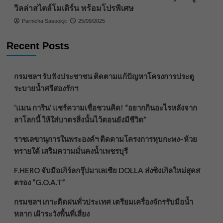
วิลล่าสไตล์โมเดิร์น พร้อมโปรพิเศษ
Parnicha Sasookjit
25/09/2025
Recent Posts
กรมชลฯ รับฟังประชาชน ติดตามแก้ปัญหาโครงการประตู
ระบายน้ำศรีสองรักฯ
‘แมน การิน’ แชร์ความเชื่อชวนคิด! “อยากกินอะไรหลังจาก
ลาโลกนี้ ให้ใส่บาตรสิ่งนั้นไว้ตอนยังมีชีวิต”
ราชเลขานุการในพระองค์ฯ ติดตามโครงการหุบกะพง–ห้วย
ทรายใต้ เสริมความมั่นคงน้ำเพชรบุรี
F.HERO จับมือเกิร์ลกรุ๊ปมาเลเซีย DOLLA ส่งซิงเกิลใหม่สุดส
ตรอง “G.O.A.T”
กรมชลฯ เกาะติดฝนทั่วประเทศ เตรียมเครื่องจักรรับมือน้ำ
หลาก เฝ้าระวังพื้นที่เสี่ยง