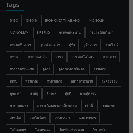
Tags
BIGC
BNK48
IRON CHEF THAILAND
MONO29
MONOMAX
NETFLIX
กรมชลประทาน
กรมอุตุนิยมวิทยา
ครอบครัวดารา
คุยแซ่บSHOW
คู่รัก
คู่รักดารา
งานวิวาห์
ดราม่า
ดวงประจำวัน
ดารา
ดาราติดโควิด19
ดาราสาว
ดาราอวดหุ่นแซ่บ
ดูดวง
ดูดวงอาจารย์มงคล
ตรวจหวย
ททท.
ทัวร์มาลง
ทำนายดวง
พยากรณ์อากาศ
ละครช่อง 3
ลูกดารา
สายมู
สีมงคล
หุ่นดี
อวดหุ่นแซ่บ
อาจารย์มงคล
อาจารย์มงคล รอดเที่ยงธรรม
เซ็กซี่
เลขมงคล
เลขเด็ด
แตงโม นิดา
แพท ณปภา
แอฟ ทักษอร
โมโนแมกซ์
โหนกระแส
ใบเฟิร์น พิมพ์ชนก
ใหม่ ดาวิกา