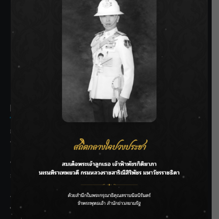
SIAMRATH VARIETY
THE BEST ENTERTAINMENT
Recent Posts
กรมชลฯ รับฟังประชาชน ติดตามแก้ปัญหาโครงการประตู
ระบายน้ำศรีสองรักฯ
‘แมน การิน’ แชร์ความเชื่อชวนคิด! “อยากกินอะไรหลังจาก
ลาโลกนี้ ให้ใส่บาตรสิ่งนั้นไว้ตอนยังมีชีวิต”
ราชเลขานุการในพระองค์ฯ ติดตามโครงการหุบกะพง–ห้วย
ทรายใต้ เสริมความมั่นคงน้ำเพชรบุรี