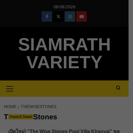
Skip
08/08/2026
to
content
Facebook
Twitter
Instagram
Youtube
SIAMRATH
VARIETY
Primary
Menu
HOME
THEWISESTONES
TheWiseStones
Food & Travel
เปิดใหม่! “The Wise Stones Pool Villa Khaoyai” พูล