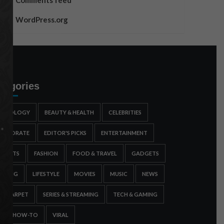
Comments feed
WordPress.org
tegories
STROLOGY
BEAUTY & HEALTH
CELEBRITIES
ORPORATE
EDITOR'S PICKS
ENTERTAINMENT
SPORTS
FASHION
FOOD & TRAVEL
GADGETS
AMING
LIFESTYLE
MOVIES
MUSIC
NEWS
ED CARPET
SERIES & STREAMING
TECH & GAMING
IPS & HOW-TO
VIRAL