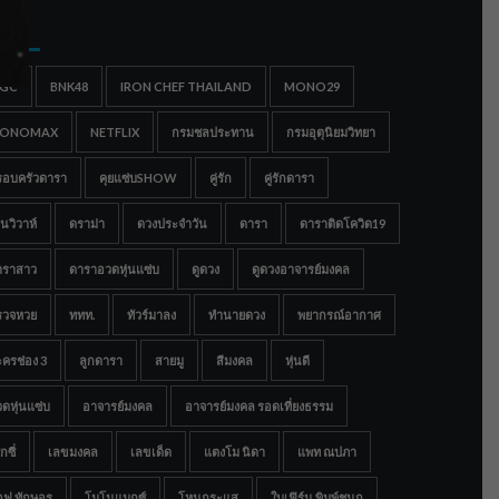
gs
IGC
BNK48
IRON CHEF THAILAND
MONO29
ONOMAX
NETFLIX
กรมชลประทาน
กรมอุตุนิยมวิทยา
รอบครัวดารา
คุยแซ่บSHOW
คู่รัก
คู่รักดารา
นวิวาห์
ดราม่า
ดวงประจำวัน
ดารา
ดาราติดโควิด19
าราสาว
ดาราอวดหุ่นแซ่บ
ดูดวง
ดูดวงอาจารย์มงคล
รวจหวย
ททท.
ทัวร์มาลง
ทำนายดวง
พยากรณ์อากาศ
ครช่อง 3
ลูกดารา
สายมู
สีมงคล
หุ่นดี
ดหุ่นแซ่บ
อาจารย์มงคล
อาจารย์มงคล รอดเที่ยงธรรม
กซี่
เลขมงคล
เลขเด็ด
แตงโม นิดา
แพท ณปภา
อฟ ทักษอร
โมโนแมกซ์
โหนกระแส
ใบเฟิร์น พิมพ์ชนก