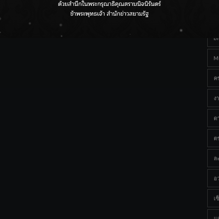
Ta
กรมชลฯ เกาะติดฝนทั่วประเทศ เตรียมเครื่องจักรรับมือน้ำ
หลาก เฝ้าระวังพื้นที่เสี่ยง
B
M
ค
งา
ด
ต
ละ
อว
เซ็
แ