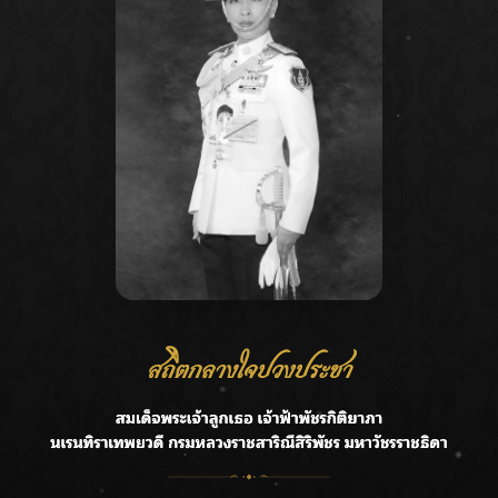
Recent Posts
Ca
กรมชลฯ รับฟังประชาชน ติดตามแก้ปัญหาโครงการประตู
A
ระบายน้ำศรีสองรักฯ
C
‘แมน การิน’ แชร์ความเชื่อชวนคิด! “อยากกินอะไรหลังจาก
E
ลาโลกนี้ ให้ใส่บาตรสิ่งนั้นไว้ตอนยังมีชีวิต”
G
ราชเลขานุการในพระองค์ฯ ติดตามโครงการหุบกะพง–ห้วย
ทรายใต้ เสริมความมั่นคงน้ำเพชรบุรี
R
F.HERO จับมือเกิร์ลกรุ๊ปมาเลเซีย DOLLA ส่งซิงเกิลใหม่สุดส
T
ตรอง “G.O.A.T”