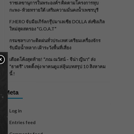
ราชเลขานุการในพระองค์ฯ ติดตามโครงการหุบ
กะพง–ห้วยทรายใต้ เสริมความมั่นคงน้ำเพชรบุรี
F.HERO จับมือเกิร์ลกรุ๊ปมาเลเซีย DOLLA ส่งซิงเกิล
ใหม่สุดสตรอง “G.O.A.T”
กรมชลฯ เกาะติดฝนทั่วประเทศ เตรียมเครื่องจักร
รับมือน้ำหลาก เฝ้าระวังพื้นที่เสี่ยง
×
เดือดโค้งสุดท้าย! “ภณ ณวัสน์ – จีน่า ญีนา” ส่ง
“ธาตรี” เรตติ้งพุ่ง พาคนดูแห่ลุ้นบทสรุป 10 สิงหาคม
นี้ !
Meta
Log in
Entries feed