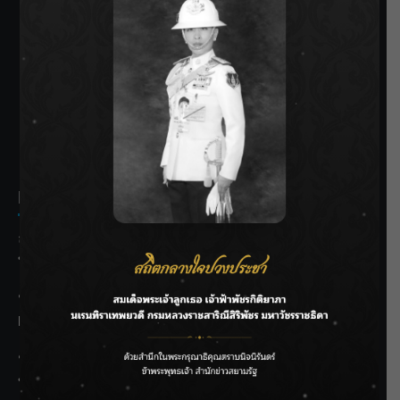
SIAMRATH VARIETY
THE BEST ENTERTAINMENT
Recent Posts
ลุยไม่หยุด!! กรมชลฯ เร่งเคลียร์ผักตบชวา-ติดตั้งเครื่องสูบน้ำ
ทั่วไทย
“BILLKIN” สร้างความภาคภูมิใจ คว้ารางวัลใหญ่ Weibo
Malaysia พร้อมโชว์สุดประทับใจ
“สุริยะ” สั่งกรมชลฯ เฝ้าระวังน้ำ 24 ชม. รับมือฝนสิงหาคม
บริหารเชิงรุกลดเสี่ยงน้ำท่วม