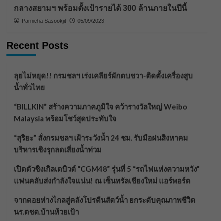
กลางสยามฯ พร้อมตั้งเป้ารายได้ 300 ล้านภายในปีนี้
Parnicha Sasookjit
05/09/2023
Recent Posts
ลุยไม่หยุด!! กรมชลฯ เร่งเคลียร์ผักตบชวา-ติดตั้งเครื่องสูบ
น้ำทั่วไทย
“BILLKIN” สร้างความภาคภูมิใจ คว้ารางวัลใหญ่ Weibo
Malaysia พร้อมโชว์สุดประทับใจ
“สุริยะ” สั่งกรมชลฯ เฝ้าระวังน้ำ 24 ชม. รับมือฝนสิงหาคม
บริหารเชิงรุกลดเสี่ยงน้ำท่วม
เปิดตัวซิงเกิลเดบิวต์ “CGM48” รุ่นที่ 5 “รถไฟแห่งความหวัง”
แฟนคลับส่งกำลังใจแน่น! ณ เซ็นทรัลเชียงใหม่ แอร์พอร์ต
จากดอยห่างไกลสู่คลังโปรตีนสัตว์น้ำ ยกระดับคุณภาพชีวิต
นร.ตชด.บ้านห้วยเป้า