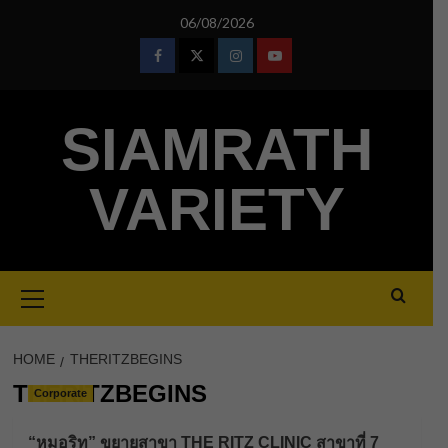
Skip
06/08/2026
to
content
Facebook
Twitter
Instagram
Youtube
SIAMRATH
VARIETY
Primary
Menu
HOME
THERITZBEGINS
THERITZBEGINS
Corporate
“หมอริท” ขยายสาขา THE RITZ CLINIC สาขาที่ 7