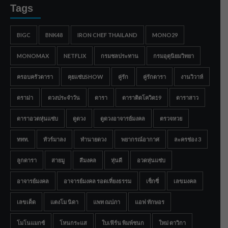
Tags
BIGC
BNK48
IRON CHEF THAILAND
MONO29
MONOMAX
NETFLIX
กรมชลประทาน
กรมอุตุนิยมวิทยา
ครอบครัวดารา
คุยแซ่บSHOW
คู่รัก
คู่รักดารา
งานวิวาห์
ดราม่า
ดวงประจำวัน
ดารา
ดาราติดโควิด19
ดาราสาว
ดาราอวดหุ่นแซ่บ
ดูดวง
ดูดวงอาจารย์มงคล
ตรวจหวย
ททท.
ทัวร์มาลง
ทำนายดวง
พยากรณ์อากาศ
ละครช่อง 3
ลูกดารา
สายมู
สีมงคล
หุ่นดี
อวดหุ่นแซ่บ
อาจารย์มงคล
อาจารย์มงคล รอดเที่ยงธรรม
เซ็กซี่
เลขมงคล
เลขเด็ด
แตงโม นิดา
แพท ณปภา
แอฟ ทักษอร
โมโนแมกซ์
โหนกระแส
ใบเฟิร์น พิมพ์ชนก
ใหม่ ดาวิกา