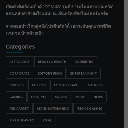
เปิดตัวซิงเกิลเดบิวต์ “CGM48” รุ่นที่ 5 “รถไฟแห่งความหวัง”
แฟนคลับส่งกำลังใจแน่น! ณ เซ็นทรัลเชียงใหม่ แอร์พอร์ต
จากดอยห่างไกลสู่คลังโปรตีนสัตว์น้ำ ยกระดับคุณภาพชีวิต
นร.ตชด.บ้านห้วยเป้า
Categories
ASTROLOGY
BEAUTY & HEALTH
CELEBRITIES
CORPORATE
EDITOR'S PICKS
ENTERTAINMENT
ESPORTS
FASHION
FOOD & TRAVEL
GADGETS
GAMING
LIFESTYLE
MOVIES
MUSIC
NEWS
RED CARPET
SERIES & STREAMING
TECH & GAMING
TIPS & HOW-TO
VIRAL