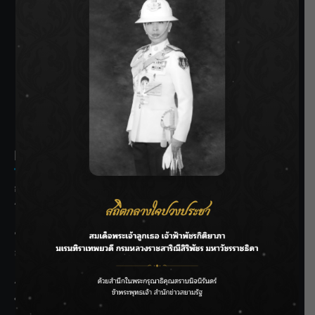
SIAMRATH VARIETY
THE BEST ENTERTAINMENT
Recent Posts
กรมชลฯ รับฟังประชาชน ติดตามแก้ปัญหาโครงการประตู
ระบายน้ำศรีสองรักฯ
‘แมน การิน’ แชร์ความเชื่อชวนคิด! “อยากกินอะไรหลังจาก
ลาโลกนี้ ให้ใส่บาตรสิ่งนั้นไว้ตอนยังมีชีวิต”
ราชเลขานุการในพระองค์ฯ ติดตามโครงการหุบกะพง–ห้วย
ทรายใต้ เสริมความมั่นคงน้ำเพชรบุรี