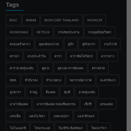
Tags
BIGC
BNK48
IRON CHEF THAILAND
MONO29
MONOMAX
NETFLIX
กรมชลประทาน
กรมอุตุนิยมวิทยา
ครอบครัวดารา
คุยแซ่บSHOW
คู่รัก
คู่รักดารา
งานวิวาห์
ดราม่า
ดวงประจำวัน
ดารา
ดาราติดโควิด19
ดาราสาว
ดาราอวดหุ่นแซ่บ
ดูดวง
ดูดวงอาจารย์มงคล
ตรวจหวย
ททท.
ทัวร์มาลง
ทำนายดวง
พยากรณ์อากาศ
ละครช่อง 3
ลูกดารา
สายมู
สีมงคล
หุ่นดี
อวดหุ่นแซ่บ
อาจารย์มงคล
อาจารย์มงคล รอดเที่ยงธรรม
เซ็กซี่
เลขมงคล
เลขเด็ด
แตงโม นิดา
แพท ณปภา
แอฟ ทักษอร
โมโนแมกซ์
โหนกระแส
ใบเฟิร์น พิมพ์ชนก
ใหม่ ดาวิกา