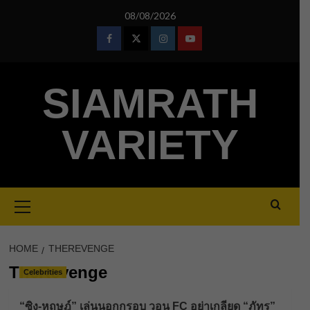
Skip
08/08/2026
to
content
Facebook
Twitter
Instagram
Youtube
SIAMRATH
VARIETY
Primary
Menu
HOME
THEREVENGE
TheRevenge
Celebrities
“ซิง-หฤษฎ์” เล่นนอกกรอบ วอน FC อย่าเกลียด “ภัทร”