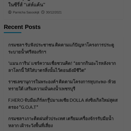
ในซีรี่ส์ “เล่ห์แค้น”
Parnicha Sasookjit
30/12/2021
Recent Posts
กรมชลฯ รับฟังประชาชน ติดตามแก้ปัญหาโครงการประตู
ระบายน้ำศรีสองรักฯ
‘แมน การิน’ แชร์ความเชื่อชวนคิด! “อยากกินอะไรหลังจาก
ลาโลกนี้ ให้ใส่บาตรสิ่งนั้นไว้ตอนยังมีชีวิต”
ราชเลขานุการในพระองค์ฯ ติดตามโครงการหุบกะพง–ห้วย
ทรายใต้ เสริมความมั่นคงน้ำเพชรบุรี
F.HERO จับมือเกิร์ลกรุ๊ปมาเลเซีย DOLLA ส่งซิงเกิลใหม่สุดส
ตรอง “G.O.A.T”
กรมชลฯ เกาะติดฝนทั่วประเทศ เตรียมเครื่องจักรรับมือน้ำ
หลาก เฝ้าระวังพื้นที่เสี่ยง