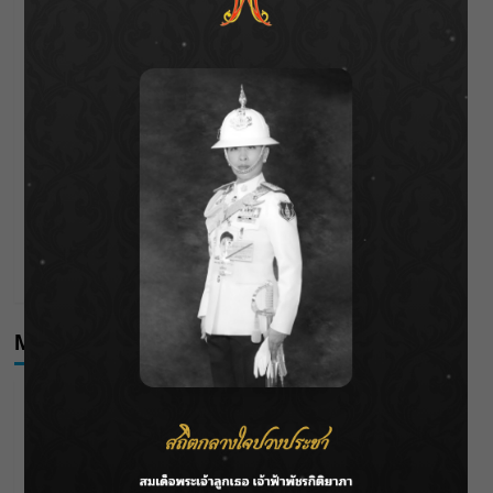
ราชเลขานุการในพระองค์ฯ ติดตามโครงการหุบกะพง–ห้วย
ทรายใต้ เสริมความมั่นคงน้ำเพชรบุรี
F.HERO จับมือเกิร์ลกรุ๊ปมาเลเซีย DOLLA ส่งซิงเกิลใหม่สุดส
ตรอง “G.O.A.T”
กรมชลฯ เกาะติดฝนทั่วประเทศ เตรียมเครื่องจักรรับมือน้ำ
หลาก เฝ้าระวังพื้นที่เสี่ยง
เดือดโค้งสุดท้าย! “ภณ ณวัสน์ – จีน่า ญีนา” ส่ง “ธาตรี” เรต
ติ้งพุ่ง พาคนดูแห่ลุ้นบทสรุป 10 สิงหาคมนี้ !
Meta
Log in
Entries feed