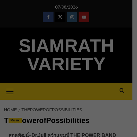
Skip
07/08/2026
to
content
Facebook
Twitter
Instagram
Youtube
SIAMRATH
VARIETY
Primary
Menu
HOME
THEPOWEROFPOSSIBILITIES
ThePowerofPossibilities
Music
สกลพัฒน์–Dr.Jull คว้าแชมป์ THE POWER BAND