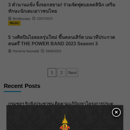
3 ตำนานแข้ง จิ้งจอกสยาม! ร่วมจัดฟุตบอลคลินิก เสริม
ทักษะนักเตะเยาวชนไทย
Bentleyyapa
23/07/2023
Music
5 วงศิลปินไอดอลรุ่นใหม่ ขึ้นคอนเสิร์ต บนเวทีประกวด
ดนตรี THE POWER BAND 2023 Season 3
Parnicha Sasookjit
29/05/2023
Posts
1
2
Next
pagination
Recent Posts
กรมชลฯ รับฟังประชาชน ติดตามแก้ปัญหาโครงการประตู
ระบายน้ำศรีสองรักฯ
×
‘แมน การิน’ แชร์ความเชื่อชวนคิด! “อยากกินอะไรหลังจาก
ลาโลกนี้ ให้ใส่บาตรสิ่งนั้นไว้ตอนยังมีชีวิต”