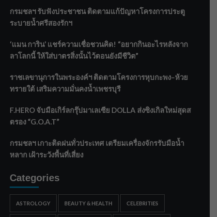
กรมชลฯ รับฟังประชาชน ติดตามแก้ปัญหาโครงการประตู
ระบายน้ำศรีสองรักฯ
‘แมน การิน’ แชร์ความเชื่อชวนคิด! “อยากกินอะไรหลังจาก
ลาโลกนี้ ให้ใส่บาตรสิ่งนั้นไว้ตอนยังมีชีวิต”
ราชเลขานุการในพระองค์ฯ ติดตามโครงการหุบกะพง–ห้วย
ทรายใต้ เสริมความมั่นคงน้ำเพชรบุรี
F.HERO จับมือเกิร์ลกรุ๊ปมาเลเซีย DOLLA ส่งซิงเกิลใหม่สุดส
ตรอง “G.O.A.T”
กรมชลฯ เกาะติดฝนทั่วประเทศ เตรียมเครื่องจักรรับมือน้ำ
หลาก เฝ้าระวังพื้นที่เสี่ยง
Categories
ASTROLOGY
BEAUTY & HEALTH
CELEBRITIES