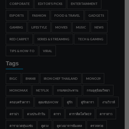
CORPORATE
EDITOR'S PICKS
ENTERTAINMENT
ESPORTS
FASHION
FOOD & TRAVEL
GADGETS
GAMING
LIFESTYLE
MOVIES
MUSIC
NEWS
RED CARPET
SERIES & STREAMING
TECH & GAMING
TIPS & HOW-TO
VIRAL
Tags
BIGC
BNK48
IRON CHEF THAILAND
MONO29
MONOMAX
NETFLIX
กรมชลประทาน
กรมอุตุนิยมวิทยา
ครอบครัวดารา
คุยแซ่บSHOW
คู่รัก
คู่รักดารา
งานวิวาห์
ดราม่า
ดวงประจำวัน
ดารา
ดาราติดโควิด19
ดาราสาว
ดาราอวดหุ่นแซ่บ
ดูดวง
ดูดวงอาจารย์มงคล
ตรวจหวย