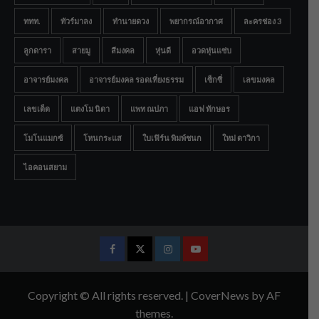
ททท.
ทัวร์มาลง
ทำนายดวง
พยากรณ์อากาศ
ละครช่อง 3
ลูกดารา
สายมู
สีมงคล
หุ่นดี
อวดหุ่นแซ่บ
อาจารย์มงคล
อาจารย์มงคล รอดเที่ยงธรรม
เซ็กซี่
เลขมงคล
เลขเด็ด
แตงโม นิดา
แพท ณปภา
แอฟ ทักษอร
โมโนแมกซ์
โหนกระแส
ใบเฟิร์น พิมพ์ชนก
ใหม่ ดาวิกา
ไอคอนสยาม
Facebook
Twitter
Instagram
Youtube
Copyright © All rights reserved.
|
CoverNews
by AF
themes.