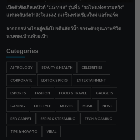
เปิดตัวซิงเกิลเดบิวต์ “CGM48” รุ่นที่ 5 “รถไฟแห่งความหวัง”
แฟนคลับส่งกำลังใจแน่น! ณ เซ็นทรัลเชียงใหม่ แอร์พอร์ต
จากดอยห่างไกลสู่คลังโปรตีนสัตว์น้ำ ยกระดับคุณภาพชีวิต
นร.ตชด.บ้านห้วยเป้า
Categories
ASTROLOGY
BEAUTY & HEALTH
CELEBRITIES
CORPORATE
EDITOR'S PICKS
ENTERTAINMENT
ESPORTS
FASHION
FOOD & TRAVEL
GADGETS
GAMING
LIFESTYLE
MOVIES
MUSIC
NEWS
RED CARPET
SERIES & STREAMING
TECH & GAMING
TIPS & HOW-TO
VIRAL