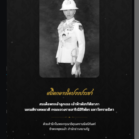
SIAMRATH VARIETY
THE BEST ENTERTAINMENT
Recent Posts
ลุยไม่หยุด!! กรมชลฯ เร่งเคลียร์ผักตบชวา-ติดตั้งเครื่องสูบน้ำ
ทั่วไทย
“BILLKIN” สร้างความภาคภูมิใจ คว้ารางวัลใหญ่ Weibo
Malaysia พร้อมโชว์สุดประทับใจ
“สุริยะ” สั่งกรมชลฯ เฝ้าระวังน้ำ 24 ชม. รับมือฝนสิงหาคม
บริหารเชิงรุกลดเสี่ยงน้ำท่วม