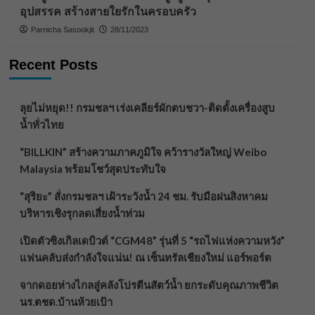
อุปสรรค สร้างสายใยรักในครอบครัว
Parnicha Sasookjit
28/11/2023
Recent Posts
ลุยไม่หยุด!! กรมชลฯ เร่งเคลียร์ผักตบชวา-ติดตั้งเครื่องสูบ
น้ำทั่วไทย
“BILLKIN” สร้างความภาคภูมิใจ คว้ารางวัลใหญ่ Weibo
Malaysia พร้อมโชว์สุดประทับใจ
“สุริยะ” สั่งกรมชลฯ เฝ้าระวังน้ำ 24 ชม. รับมือฝนสิงหาคม
บริหารเชิงรุกลดเสี่ยงน้ำท่วม
เปิดตัวซิงเกิลเดบิวต์ “CGM48” รุ่นที่ 5 “รถไฟแห่งความหวัง”
แฟนคลับส่งกำลังใจแน่น! ณ เซ็นทรัลเชียงใหม่ แอร์พอร์ต
จากดอยห่างไกลสู่คลังโปรตีนสัตว์น้ำ ยกระดับคุณภาพชีวิต
นร.ตชด.บ้านห้วยเป้า