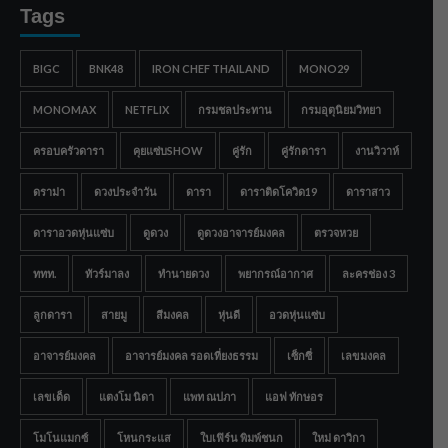
Tags
BIGC
BNK48
IRON CHEF THAILAND
MONO29
MONOMAX
NETFLIX
กรมชลประทาน
กรมอุตุนิยมวิทยา
ครอบครัวดารา
คุยแซ่บSHOW
คู่รัก
คู่รักดารา
งานวิวาห์
ดราม่า
ดวงประจำวัน
ดารา
ดาราติดโควิด19
ดาราสาว
ดาราอวดหุ่นแซ่บ
ดูดวง
ดูดวงอาจารย์มงคล
ตรวจหวย
ททท.
ทัวร์มาลง
ทำนายดวง
พยากรณ์อากาศ
ละครช่อง 3
ลูกดารา
สายมู
สีมงคล
หุ่นดี
อวดหุ่นแซ่บ
อาจารย์มงคล
อาจารย์มงคล รอดเที่ยงธรรม
เซ็กซี่
เลขมงคล
เลขเด็ด
แตงโม นิดา
แพท ณปภา
แอฟ ทักษอร
โมโนแมกซ์
โหนกระแส
ใบเฟิร์น พิมพ์ชนก
ใหม่ ดาวิกา