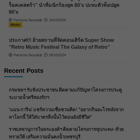
ร็อคเคสตร้า” นำทีมนักร้องยุค 80’s ปะทะตัวท็อปยุค
90’s
Parnicha Sasookjit
24/10/2024
Music
ประกาศ!!! ย้ายสถานที่จัดคอนเสิร์ต Super Show
“Retro Music Festival The Galaxy of Retro”
Parnicha Sasookjit
08/10/2024
Recent Posts
กรมชลฯ รับฟังประชาชน ติดตามแก้ปัญหาโครงการประตู
ระบายน้ำศรีสองรักฯ
‘แมน การิน’ แชร์ความเชื่อชวนคิด! “อยากกินอะไรหลังจาก
ลาโลกนี้ ให้ใส่บาตรสิ่งนั้นไว้ตอนยังมีชีวิต”
ราชเลขานุการในพระองค์ฯ ติดตามโครงการหุบกะพง–ห้วย
ทรายใต้ เสริมความมั่นคงน้ำเพชรบุรี