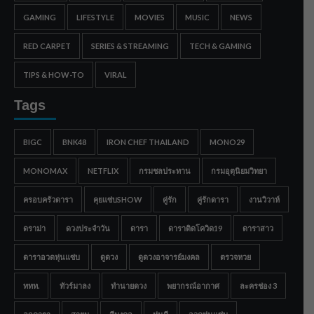
GAMING
LIFESTYLE
MOVIES
MUSIC
NEWS
RED CARPET
SERIES & STREAMING
TECH & GAMING
TIPS & HOW-TO
VIRAL
Tags
BIGC
BNK48
IRON CHEF THAILAND
MONO29
MONOMAX
NETFLIX
กรมชลประทาน
กรมอุตุนิยมวิทยา
ครอบครัวดารา
คุยแซ่บSHOW
คู่รัก
คู่รักดารา
งานวิวาห์
ดราม่า
ดวงประจำวัน
ดารา
ดาราติดโควิด19
ดาราสาว
ดาราอวดหุ่นแซ่บ
ดูดวง
ดูดวงอาจารย์มงคล
ตรวจหวย
ททท.
ทัวร์มาลง
ทำนายดวง
พยากรณ์อากาศ
ละครช่อง 3