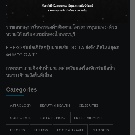
‘แมน การิน’ แชร์ความเชื่อชวนคิด! “อยากกินอะไรหลังจาก
ลาโลกนี้ ให้ใส่บาตรสิ่งนั้นไว้ตอนยังมีชีวิต”
ราชเลขานุการในพระองค์ฯ ติดตามโครงการหุบกะพง–ห้วย
ทรายใต้ เสริมความมั่นคงน้ำเพชรบุรี
F.HERO จับมือเกิร์ลกรุ๊ปมาเลเซีย DOLLA ส่งซิงเกิลใหม่สุดส
ตรอง “G.O.A.T”
กรมชลฯ เกาะติดฝนทั่วประเทศ เตรียมเครื่องจักรรับมือน้ำ
หลาก เฝ้าระวังพื้นที่เสี่ยง
Categories
ASTROLOGY
BEAUTY & HEALTH
CELEBRITIES
CORPORATE
EDITOR'S PICKS
ENTERTAINMENT
ESPORTS
FASHION
FOOD & TRAVEL
GADGETS