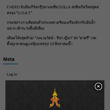
F.HERO จับมือเกิร์ลกรุ๊ปมาเลเซีย DOLLA ส่งซิงเกิลใหม่สุดส
ตรอง “G.O.A.T”
กรมชลฯ เกาะติดฝนทั่วประเทศ เตรียมเครื่องจักรรับมือน้ำ
หลาก เฝ้าระวังพื้นที่เสี่ยง
เดือดโค้งสุดท้าย! “ภณ ณวัสน์ – จีน่า ญีนา” ส่ง “ธาตรี” เรต
ติ้งพุ่ง พาคนดูแห่ลุ้นบทสรุป 10 สิงหาคมนี้ !
Meta
Log in
Entries feed
×
Comments feed
WordPress.org