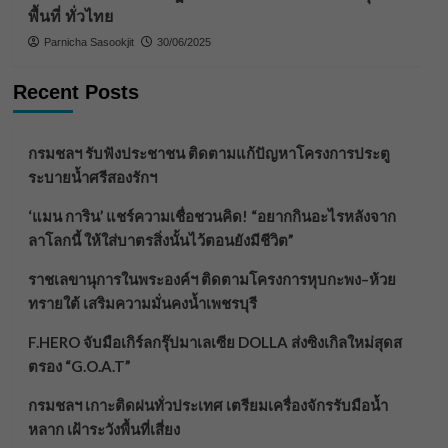
พื้นที่ ทั่วไทย
Parnicha Sasookjit
30/06/2025
Recent Posts
กรมชลฯ รับฟังประชาชน ติดตามแก้ปัญหาโครงการประตู
ระบายน้ำศรีสองรักฯ
‘แมน การิน’ แชร์ความเชื่อชวนคิด! “อยากกินอะไรหลังจาก
ลาโลกนี้ ให้ใส่บาตรสิ่งนั้นไว้ตอนยังมีชีวิต”
ราชเลขานุการในพระองค์ฯ ติดตามโครงการหุบกะพง–ห้วย
ทรายใต้ เสริมความมั่นคงน้ำเพชรบุรี
F.HERO จับมือเกิร์ลกรุ๊ปมาเลเซีย DOLLA ส่งซิงเกิลใหม่สุดส
ตรอง “G.O.A.T”
กรมชลฯ เกาะติดฝนทั่วประเทศ เตรียมเครื่องจักรรับมือน้ำ
หลาก เฝ้าระวังพื้นที่เสี่ยง