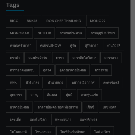
Tags
BIGC
BNK48
IRON CHEF THAILAND
MONO29
MONOMAX
NETFLIX
กรมชลประทาน
กรมอุตุนิยมวิทยา
ครอบครัวดารา
คุยแซ่บSHOW
คู่รัก
คู่รักดารา
งานวิวาห์
ดราม่า
ดวงประจำวัน
ดารา
ดาราติดโควิด19
ดาราสาว
ดาราอวดหุ่นแซ่บ
ดูดวง
ดูดวงอาจารย์มงคล
ตรวจหวย
ททท.
ทัวร์มาลง
ทำนายดวง
พยากรณ์อากาศ
ละครช่อง 3
ลูกดารา
สายมู
สีมงคล
หุ่นดี
อวดหุ่นแซ่บ
อาจารย์มงคล
อาจารย์มงคล รอดเที่ยงธรรม
เซ็กซี่
เลขมงคล
เลขเด็ด
แตงโม นิดา
แพท ณปภา
แอฟ ทักษอร
โมโนแมกซ์
โหนกระแส
ใบเฟิร์น พิมพ์ชนก
ใหม่ ดาวิกา