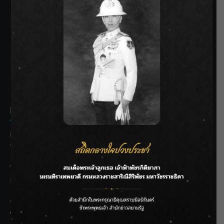
SIAMRATH VARIETY
THE BEST ENTERTAINMENT
Recent Posts
กรมชลฯ รับฟังประชาชน ติดตามแก้ปัญหาโครงการประตู
ระบายน้ำศรีสองรักฯ
‘แมน การิน’ แชร์ความเชื่อชวนคิด! “อยากกินอะไรหลังจาก
ลาโลกนี้ ให้ใส่บาตรสิ่งนั้นไว้ตอนยังมีชีวิต”
ราชเลขานุการในพระองค์ฯ ติดตามโครงการหุบกะพง–ห้วย
ทรายใต้ เสริมความมั่นคงน้ำเพชรบุรี