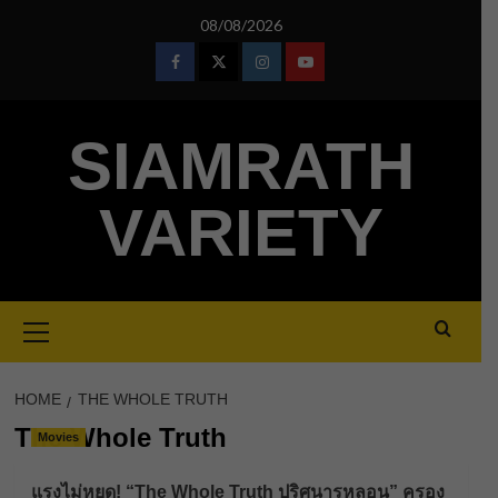
Skip
08/08/2026
to
content
Facebook
Twitter
Instagram
Youtube
SIAMRATH
VARIETY
Primary
Menu
HOME
THE WHOLE TRUTH
The Whole Truth
Movies
แรงไม่หยุด! “The Whole Truth ปริศนารูหลอน” ครอง