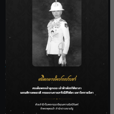
SIAMRATH VARIETY
THE BEST ENTERTAINMENT
Recent Posts
กรมชลฯ รับฟังประชาชน ติดตามแก้ปัญหาโครงการประตู
ระบายน้ำศรีสองรักฯ
‘แมน การิน’ แชร์ความเชื่อชวนคิด! “อยากกินอะไรหลังจาก
ลาโลกนี้ ให้ใส่บาตรสิ่งนั้นไว้ตอนยังมีชีวิต”
ราชเลขานุการในพระองค์ฯ ติดตามโครงการหุบกะพง–ห้วย