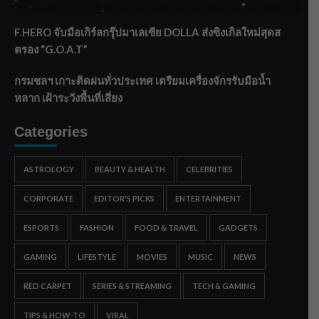
ทรายใต้ เสริมความมั่นคงน้ำเพชรบุรี
F.HERO จับมือเกิร์ลกรุ๊ปมาเลเซีย DOLLA ส่งซิงเกิลใหม่สุดส
ตรอง “G.O.A.T”
กรมชลฯ เกาะติดฝนทั่วประเทศ เตรียมเครื่องจักรรับมือน้ำ
หลาก เฝ้าระวังพื้นที่เสี่ยง
Categories
ASTROLOGY
BEAUTY & HEALTH
CELEBRITIES
CORPORATE
EDITOR'S PICKS
ENTERTAINMENT
ESPORTS
FASHION
FOOD & TRAVEL
GADGETS
GAMING
LIFESTYLE
MOVIES
MUSIC
NEWS
RED CARPET
SERIES & STREAMING
TECH & GAMING
TIPS & HOW-TO
VIRAL