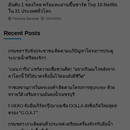
อันดับ 1 ของไทย พร้อมทะยานขึ้นชาร์ต Top 10 Netflix
ใน 31 ประเทศทั่วโลก
Parnicha Sasookjit
10/12/2021
Recent Posts
กรมชลฯ รับฟังประชาชน ติดตามแก้ปัญหาโครงการประตู
ระบายน้ำศรีสองรักฯ
‘แมน การิน’ แชร์ความเชื่อชวนคิด! “อยากกินอะไรหลังจาก
ลาโลกนี้ ให้ใส่บาตรสิ่งนั้นไว้ตอนยังมีชีวิต”
ราชเลขานุการในพระองค์ฯ ติดตามโครงการหุบกะพง–ห้วย
ทรายใต้ เสริมความมั่นคงน้ำเพชรบุรี
F.HERO จับมือเกิร์ลกรุ๊ปมาเลเซีย DOLLA ส่งซิงเกิลใหม่สุดส
ตรอง “G.O.A.T”
กรมชลฯ เกาะติดฝนทั่วประเทศ เตรียมเครื่องจักรรับมือน้ำ