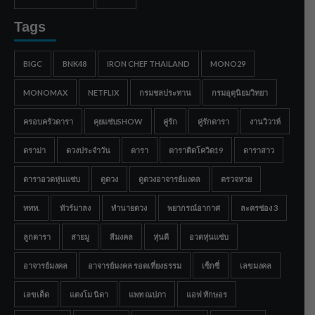
Tags
BIGC
BNK48
IRON CHEF THAILAND
MONO29
MONOMAX
NETFLIX
กรมชลประทาน
กรมอุตุนิยมวิทยา
ครอบครัวดารา
คุยแซ่บSHOW
คู่รัก
คู่รักดารา
งานวิวาห์
ดราม่า
ดวงประจำวัน
ดารา
ดาราติดโควิด19
ดาราสาว
ดาราอวดหุ่นแซ่บ
ดูดวง
ดูดวงอาจารย์มงคล
ตรวจหวย
ททท.
ทัวร์มาลง
ทำนายดวง
พยากรณ์อากาศ
ละครช่อง 3
ลูกดารา
สายมู
สีมงคล
หุ่นดี
อวดหุ่นแซ่บ
อาจารย์มงคล
อาจารย์มงคล รอดเที่ยงธรรม
เซ็กซี่
เลขมงคล
เลขเด็ด
แตงโม นิดา
แพท ณปภา
แอฟ ทักษอร