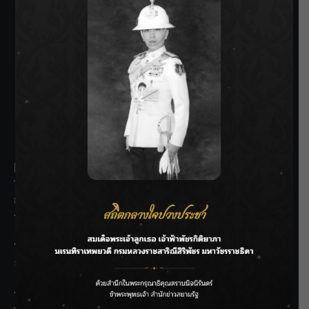
SIAMRATH VARIETY
THE BEST ENTERTAINMENT
Recent Posts
กรมชลฯ รับฟังประชาชน ติดตามแก้ปัญหาโครงการประตู
ระบายน้ำศรีสองรักฯ
‘แมน การิน’ แชร์ความเชื่อชวนคิด! “อยากกินอะไรหลังจาก
ลาโลกนี้ ให้ใส่บาตรสิ่งนั้นไว้ตอนยังมีชีวิต”
ราชเลขานุการในพระองค์ฯ ติดตามโครงการหุบกะพง–ห้วย