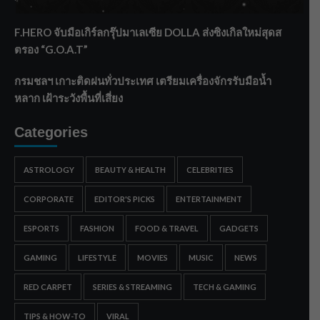
ทรายใต้ เสริมความมั่นคงน้ำเพชรบุรี
F.HERO จับมือเกิร์ลกรุ๊ปมาเลเซีย DOLLA ส่งซิงเกิลใหม่สุดส
ตรอง “G.O.A.T”
กรมชลฯ เกาะติดฝนทั่วประเทศ เตรียมเครื่องจักรรับมือน้ำ
หลาก เฝ้าระวังพื้นที่เสี่ยง
Categories
ASTROLOGY
BEAUTY & HEALTH
CELEBRITIES
CORPORATE
EDITOR'S PICKS
ENTERTAINMENT
ESPORTS
FASHION
FOOD & TRAVEL
GADGETS
GAMING
LIFESTYLE
MOVIES
MUSIC
NEWS
RED CARPET
SERIES & STREAMING
TECH & GAMING
TIPS & HOW-TO
VIRAL