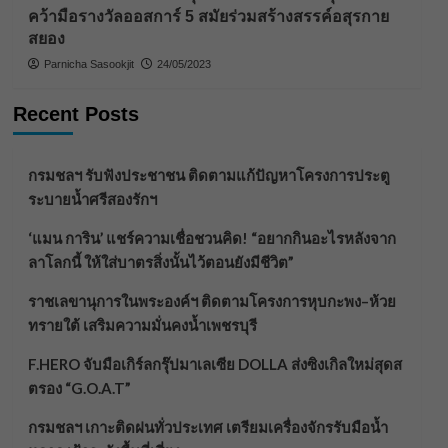
คว้ามือรางวัลออสการ์ 5 สมัยร่วมสร้างสรรค์อสุรกาย
สยอง
Parnicha Sasookjit
24/05/2023
Recent Posts
กรมชลฯ รับฟังประชาชน ติดตามแก้ปัญหาโครงการประตู
ระบายน้ำศรีสองรักฯ
‘แมน การิน’ แชร์ความเชื่อชวนคิด! “อยากกินอะไรหลังจาก
ลาโลกนี้ ให้ใส่บาตรสิ่งนั้นไว้ตอนยังมีชีวิต”
ราชเลขานุการในพระองค์ฯ ติดตามโครงการหุบกะพง–ห้วย
ทรายใต้ เสริมความมั่นคงน้ำเพชรบุรี
F.HERO จับมือเกิร์ลกรุ๊ปมาเลเซีย DOLLA ส่งซิงเกิลใหม่สุดส
ตรอง “G.O.A.T”
กรมชลฯ เกาะติดฝนทั่วประเทศ เตรียมเครื่องจักรรับมือน้ำ