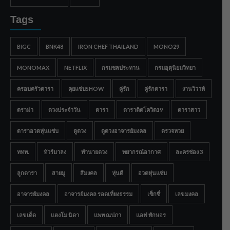
Tags
BIGC
BNK48
IRON CHEF THAILAND
MONO29
MONOMAX
NETFLIX
กรมชลประทาน
กรมอุตุนิยมวิทยา
ครอบครัวดารา
คุยแซ่บSHOW
คู่รัก
คู่รักดารา
งานวิวาห์
ดราม่า
ดวงประจำวัน
ดารา
ดาราติดโควิด19
ดาราสาว
ดาราอวดหุ่นแซ่บ
ดูดวง
ดูดวงอาจารย์มงคล
ตรวจหวย
ททท.
ทัวร์มาลง
ทำนายดวง
พยากรณ์อากาศ
ละครช่อง 3
ลูกดารา
สายมู
สีมงคล
หุ่นดี
อวดหุ่นแซ่บ
อาจารย์มงคล
อาจารย์มงคล รอดเที่ยงธรรม
เซ็กซี่
เลขมงคล
เลขเด็ด
แตงโม นิดา
แพท ณปภา
แอฟ ทักษอร