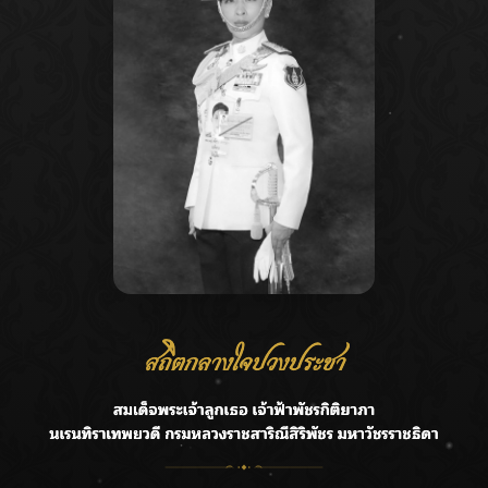
Recent Posts
Ca
กรมชลฯ รับฟังประชาชน ติดตามแก้ปัญหาโครงการประตู
A
ระบายน้ำศรีสองรักฯ
C
‘แมน การิน’ แชร์ความเชื่อชวนคิด! “อยากกินอะไรหลังจาก
E
ลาโลกนี้ ให้ใส่บาตรสิ่งนั้นไว้ตอนยังมีชีวิต”
G
ราชเลขานุการในพระองค์ฯ ติดตามโครงการหุบกะพง–ห้วย
ทรายใต้ เสริมความมั่นคงน้ำเพชรบุรี
R
F.HERO จับมือเกิร์ลกรุ๊ปมาเลเซีย DOLLA ส่งซิงเกิลใหม่สุดส
T
ตรอง “G.O.A.T”