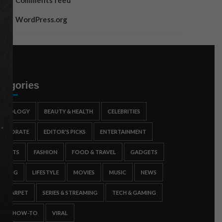
Comments feed
WordPress.org
tegories
STROLOGY
BEAUTY & HEALTH
CELEBRITIES
ORPORATE
EDITOR'S PICKS
ENTERTAINMENT
SPORTS
FASHION
FOOD & TRAVEL
GADGETS
AMING
LIFESTYLE
MOVIES
MUSIC
NEWS
ED CARPET
SERIES & STREAMING
TECH & GAMING
IPS & HOW-TO
VIRAL