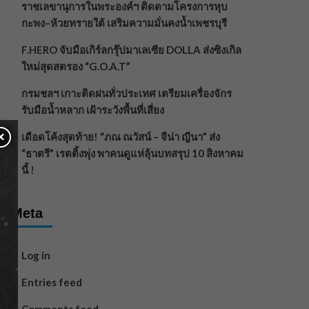
ราชเลขานุการในพระองค์ฯ ติดตามโครงการหุบ
กะพง–ห้วยทรายใต้ เสริมความมั่นคงน้ำเพชรบุรี
F.HERO จับมือเกิร์ลกรุ๊ปมาเลเซีย DOLLA ส่งซิงเกิล
ใหม่สุดสตรอง “G.O.A.T”
กรมชลฯ เกาะติดฝนทั่วประเทศ เตรียมเครื่องจักร
รับมือน้ำหลาก เฝ้าระวังพื้นที่เสี่ยง
×
เดือดโค้งสุดท้าย! “ภณ ณวัสน์ – จีน่า ญีนา” ส่ง
“ธาตรี” เรตติ้งพุ่ง พาคนดูแห่ลุ้นบทสรุป 10 สิงหาคม
นี้ !
Meta
Log in
Entries feed