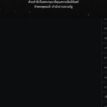
Ta
กรมชลฯ เกาะติดฝนทั่วประเทศ เตรียมเครื่องจักรรับมือน้ำ
หลาก เฝ้าระวังพื้นที่เสี่ยง
B
M
ค
งา
ด
ต
ละ
อว
เซ็
แ