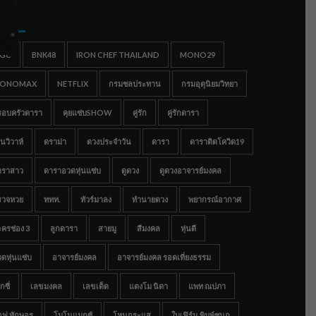
gs
IGC
BNK48
IRON CHEF THAILAND
MONO29
ONOMAX
NETFLIX
กรมชลประทาน
กรมอุตุนิยมวิทยา
รอบครัวดารา
คุยแซ่บSHOW
คู่รัก
คู่รักดารา
นวิวาห์
ดราม่า
ดวงประจำวัน
ดารา
ดาราติดโควิด19
าราสาว
ดาราอวดหุ่นแซ่บ
ดูดวง
ดูดวงอาจารย์มงคล
รวจหวย
ททท.
ทัวร์มาลง
ทำนายดวง
พยากรณ์อากาศ
ครช่อง 3
ลูกดารา
สายมู
สีมงคล
หุ่นดี
ดหุ่นแซ่บ
อาจารย์มงคล
อาจารย์มงคล รอดเที่ยงธรรม
กซี่
เลขมงคล
เลขเด็ด
แตงโม นิดา
แพท ณปภา
อฟ ทักษอร
โมโนแมกซ์
โหนกระแส
ใบเฟิร์น พิมพ์ชนก