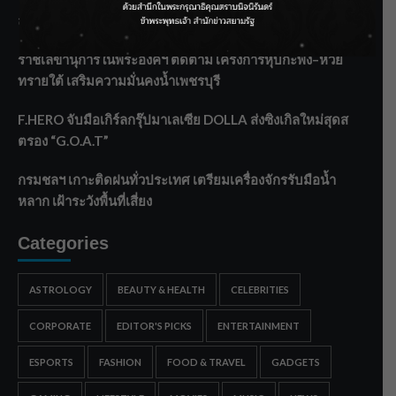
ลาโลกนี้ ให้ใส่บาตรสิ่งนั้นไว้ตอนยังมีชีวิต”
ราชเลขานุการในพระองค์ฯ ติดตามโครงการหุบกะพง–ห้วย
ทรายใต้ เสริมความมั่นคงน้ำเพชรบุรี
F.HERO จับมือเกิร์ลกรุ๊ปมาเลเซีย DOLLA ส่งซิงเกิลใหม่สุดส
ตรอง “G.O.A.T”
กรมชลฯ เกาะติดฝนทั่วประเทศ เตรียมเครื่องจักรรับมือน้ำ
หลาก เฝ้าระวังพื้นที่เสี่ยง
Categories
ASTROLOGY
BEAUTY & HEALTH
CELEBRITIES
CORPORATE
EDITOR'S PICKS
ENTERTAINMENT
ESPORTS
FASHION
FOOD & TRAVEL
GADGETS