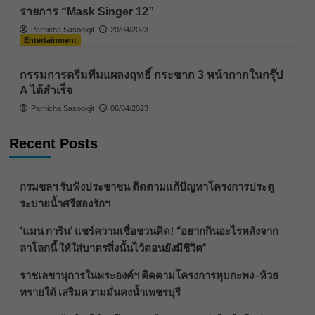
รายการ “Mask Singer 12”
Parnicha Sasookjit
20/04/2023
Entertainment
กรรมการดรีมทีมแผลงฤทธิ์ กระชาก 3 หน้ากากในกรุ๊ป
A ได้สำเร็จ
Parnicha Sasookjit
06/04/2023
Recent Posts
กรมชลฯ รับฟังประชาชน ติดตามแก้ปัญหาโครงการประตู
ระบายน้ำศรีสองรักฯ
‘แมน การิน’ แชร์ความเชื่อชวนคิด! “อยากกินอะไรหลังจาก
ลาโลกนี้ ให้ใส่บาตรสิ่งนั้นไว้ตอนยังมีชีวิต”
ราชเลขานุการในพระองค์ฯ ติดตามโครงการหุบกะพง–ห้วย
ทรายใต้ เสริมความมั่นคงน้ำเพชรบุรี