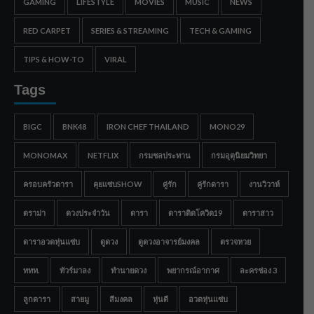
GAMING
LIFESTYLE
MOVIES
MUSIC
NEWS
RED CARPET
SERIES & STREAMING
TECH & GAMING
TIPS & HOW-TO
VIRAL
Tags
BIGC
BNK48
IRON CHEF THAILAND
MONO29
MONOMAX
NETFLIX
กรมชลประทาน
กรมอุตุนิยมวิทยา
ครอบครัวดารา
คุยแซ่บSHOW
คู่รัก
คู่รักดารา
งานวิวาห์
ดราม่า
ดวงประจำวัน
ดารา
ดาราติดโควิด19
ดาราสาว
ดาราอวดหุ่นแซ่บ
ดูดวง
ดูดวงอาจารย์มงคล
ตรวจหวย
ททท.
ทัวร์มาลง
ทำนายดวง
พยากรณ์อากาศ
ละครช่อง 3
ลูกดารา
สายมู
สีมงคล
หุ่นดี
อวดหุ่นแซ่บ