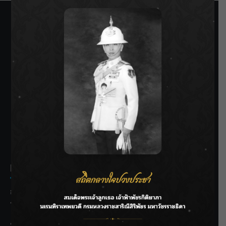
SIAMRATH VARIETY
THE BEST ENTERTAINMENT
Recent Posts
กรมชลฯ รับฟังประชาชน ติดตามแก้ปัญหาโครงการประตู
ระบายน้ำศรีสองรักฯ
‘แมน การิน’ แชร์ความเชื่อชวนคิด! “อยากกินอะไรหลังจาก