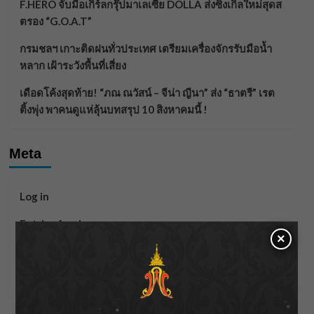
F.HERO จับมือเกิร์ลกรุ๊ปมาเลเซีย DOLLA ส่งซิงเกิลใหม่สุดส
ตรอง “G.O.A.T”
กรมชลฯ เกาะติดฝนทั่วประเทศ เตรียมเครื่องจักรรับมือน้ำ
หลาก เฝ้าระวังพื้นที่เสี่ยง
เดือดโค้งสุดท้าย! “ภณ ณวัสน์ – จีน่า ญีนา” ส่ง “ธาตรี” เรต
ติ้งพุ่ง พาคนดูแห่ลุ้นบทสรุป 10 สิงหาคมนี้ !
Meta
Log in
Entries feed
×
Comments feed
WordPress.org