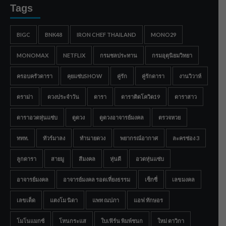
Tags
BIGC
BNK48
IRON CHEF THAILAND
MONO29
MONOMAX
NETFLIX
กรมชลประทาน
กรมอุตุนิยมวิทยา
ครอบครัวดารา
คุยแซ่บSHOW
คู่รัก
คู่รักดารา
งานวิวาห์
ดราม่า
ดวงประจำวัน
ดารา
ดาราติดโควิด19
ดาราสาว
ดาราอวดหุ่นแซ่บ
ดูดวง
ดูดวงอาจารย์มงคล
ตรวจหวย
ททท.
ทัวร์มาลง
ทำนายดวง
พยากรณ์อากาศ
ละครช่อง 3
ลูกดารา
สายมู
สีมงคล
หุ่นดี
อวดหุ่นแซ่บ
อาจารย์มงคล
อาจารย์มงคล รอดเที่ยงธรรม
เซ็กซี่
เลขมงคล
เลขเด็ด
แตงโม นิดา
แพท ณปภา
แอฟ ทักษอร
โมโนแมกซ์
โหนกระแส
ใบเฟิร์น พิมพ์ชนก
ใหม่ ดาวิกา