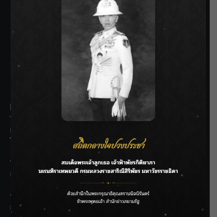
SIAMRATH VARIETY
THE BEST ENTERTAINMENT
Recent Posts
กรมประมงฟื้น “บ้านธารทอง” จากป่าเสื่อมโทรม สู่แหล่ง
โปรตีนยั่งยืนตามพระราชดำริ
“MARQUISE (มาร์คีส์) บุกตลาดโกลบอลต่อเนื่อง ส่งซิงเกิลที่
สอง “IRONIC” เปลี่ยนความเจ็บให้กลายเป็นการเอาคืน”
ชลประทานเชียงใหม่เร่งพร่องน้ำแม่น้ำปิง รับมวลน้ำเหนือ ย้ำ
ยังไม่ล้นตลิ่ง