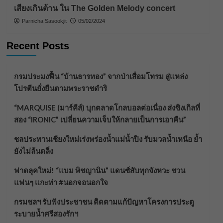
เสียงเกินต้าน ใน The Golden Melody concert
Parnicha Sasookjit
05/02/2024
Recent Posts
กรมประมงฟื้น “บ้านธารทอง” จากป่าเสื่อมโทรม สู่แหล่ง
โปรตีนยั่งยืนตามพระราชดำริ
“MARQUISE (มาร์คีส์) บุกตลาดโกลบอลต่อเนื่อง ส่งซิงเกิลที่
สอง “IRONIC” เปลี่ยนความเจ็บให้กลายเป็นการเอาคืน”
ชลประทานเชียงใหม่เร่งพร่องน้ำแม่น้ำปิง รับมวลน้ำเหนือ ย้ำ
ยังไม่ล้นตลิ่ง
ฟาดลุคใหม่! “แบม พิชญานิน” แดนซ์สับทุกจังหวะ ชวน
แฟนๆ แกะท่า #นอกจอนอกใจ
กรมชลฯ รับฟังประชาชน ติดตามแก้ปัญหาโครงการประตู
ระบายน้ำศรีสองรักฯ