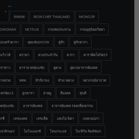
gs
IGC
BNK48
IRON CHEF THAILAND
MONO29
ONOMAX
NETFLIX
กรมชลประทาน
กรมอุตุนิยมวิทยา
รอบครัวดารา
คุยแซ่บSHOW
คู่รัก
คู่รักดารา
นวิวาห์
ดราม่า
ดวงประจำวัน
ดารา
ดาราติดโควิด19
าราสาว
ดาราอวดหุ่นแซ่บ
ดูดวง
ดูดวงอาจารย์มงคล
รวจหวย
ททท.
ทัวร์มาลง
ทำนายดวง
พยากรณ์อากาศ
ครช่อง 3
ลูกดารา
สายมู
สีมงคล
หุ่นดี
ดหุ่นแซ่บ
อาจารย์มงคล
อาจารย์มงคล รอดเที่ยงธรรม
กซี่
เลขมงคล
เลขเด็ด
แตงโม นิดา
แพท ณปภา
อฟ ทักษอร
โมโนแมกซ์
โหนกระแส
ใบเฟิร์น พิมพ์ชนก