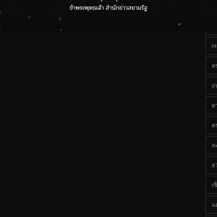
Ta
ราชเลขานุการในพระองค์ฯ ติดตามโครงการหุบกะพง–ห้วย
ทรายใต้ เสริมความมั่นคงน้ำเพชรบุรี
B
M
ค
งา
ด
ต
ละ
อว
เซ็
แ