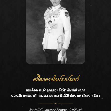
Recent Posts
Ca
ชลประทานเชียงใหม่เร่งพร่องน้ำแม่น้ำปิง รับมวลน้ำเหนือ ย้ำ
A
ยังไม่ล้นตลิ่ง
C
ฟาดลุคใหม่! “แบม พิชญานิน” แดนซ์สับทุกจังหวะ ชวนแฟนๆ
E
แกะท่า #นอกจอนอกใจ
G
กรมชลฯ รับฟังประชาชน ติดตามแก้ปัญหาโครงการประตู
ระบายน้ำศรีสองรักฯ
R
‘แมน การิน’ แชร์ความเชื่อชวนคิด! “อยากกินอะไรหลังจาก
T
ลาโลกนี้ ให้ใส่บาตรสิ่งนั้นไว้ตอนยังมีชีวิต”