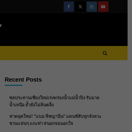
Facebook
Twitter
Instagram
Youtube
Y
Recent Posts
ชลประทานเชียงใหม่เร่งพร่องน้ำแม่น้ำปิง รับมวล
น้ำเหนือ ย้ำยังไม่ล้นตลิ่ง
ฟาดลุคใหม่! “แบม พิชญานิน” แดนซ์สับทุกจังหวะ
ชวนแฟนๆ แกะท่า #นอกจอนอกใจ