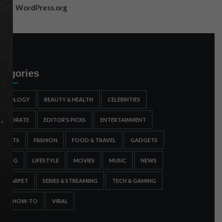
WordPress.org
tegories
STROLOGY
BEAUTY & HEALTH
CELEBRITIES
ORPORATE
EDITOR'S PICKS
ENTERTAINMENT
SPORTS
FASHION
FOOD & TRAVEL
GADGETS
AMING
LIFESTYLE
MOVIES
MUSIC
NEWS
ED CARPET
SERIES & STREAMING
TECH & GAMING
IPS & HOW-TO
VIRAL