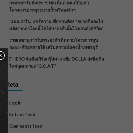
กรมชลฯ รับฟังประชาชน ติดตามแก้ปัญหา
โครงการประตูระบายน้ำศรีสองรักฯ
‘แมน การิน’ แชร์ความเชื่อชวนคิด! “อยากกินอะไร
หลังจากลาโลกนี้ ให้ใส่บาตรสิ่งนั้นไว้ตอนยังมีชีวิต”
ราชเลขานุการในพระองค์ฯ ติดตามโครงการหุบ
กะพง–ห้วยทรายใต้ เสริมความมั่นคงน้ำเพชรบุรี
×
F.HERO จับมือเกิร์ลกรุ๊ปมาเลเซีย DOLLA ส่งซิงเกิล
ใหม่สุดสตรอง “G.O.A.T”
Meta
Log in
Entries feed
Comments feed