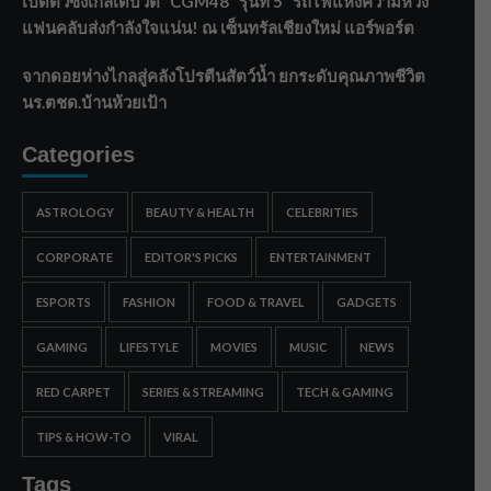
เปิดตัวซิงเกิลเดบิวต์ “CGM48” รุ่นที่ 5 “รถไฟแห่งความหวัง”
แฟนคลับส่งกำลังใจแน่น! ณ เซ็นทรัลเชียงใหม่ แอร์พอร์ต
จากดอยห่างไกลสู่คลังโปรตีนสัตว์น้ำ ยกระดับคุณภาพชีวิต
นร.ตชด.บ้านห้วยเป้า
Categories
ASTROLOGY
BEAUTY & HEALTH
CELEBRITIES
CORPORATE
EDITOR'S PICKS
ENTERTAINMENT
ESPORTS
FASHION
FOOD & TRAVEL
GADGETS
GAMING
LIFESTYLE
MOVIES
MUSIC
NEWS
RED CARPET
SERIES & STREAMING
TECH & GAMING
TIPS & HOW-TO
VIRAL
Tags