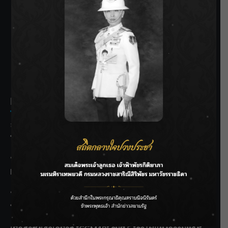
SIAMRATH VARIETY
THE BEST ENTERTAINMENT
Recent Posts
ลุยไม่หยุด!! กรมชลฯ เร่งเคลียร์ผักตบชวา-ติดตั้งเครื่องสูบน้ำ
ทั่วไทย
“BILLKIN” สร้างความภาคภูมิใจ คว้ารางวัลใหญ่ Weibo
Malaysia พร้อมโชว์สุดประทับใจ
“สุริยะ” สั่งกรมชลฯ เฝ้าระวังน้ำ 24 ชม. รับมือฝนสิงหาคม
บริหารเชิงรุกลดเสี่ยงน้ำท่วม