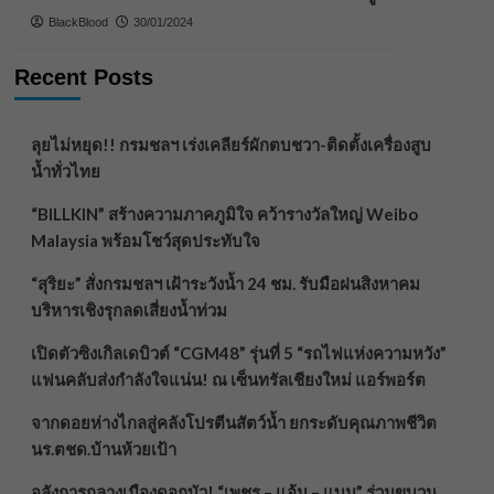
BlackBlood
30/01/2024
Recent Posts
ลุยไม่หยุด!! กรมชลฯ เร่งเคลียร์ผักตบชวา-ติดตั้งเครื่องสูบ
น้ำทั่วไทย
“BILLKIN” สร้างความภาคภูมิใจ คว้ารางวัลใหญ่ Weibo
Malaysia พร้อมโชว์สุดประทับใจ
“สุริยะ” สั่งกรมชลฯ เฝ้าระวังน้ำ 24 ชม. รับมือฝนสิงหาคม
บริหารเชิงรุกลดเสี่ยงน้ำท่วม
เปิดตัวซิงเกิลเดบิวต์ “CGM48” รุ่นที่ 5 “รถไฟแห่งความหวัง”
แฟนคลับส่งกำลังใจแน่น! ณ เซ็นทรัลเชียงใหม่ แอร์พอร์ต
จากดอยห่างไกลสู่คลังโปรตีนสัตว์น้ำ ยกระดับคุณภาพชีวิต
นร.ตชด.บ้านห้วยเป้า
อลังการกลางเมืองดอกบัว! “เพชร – แอ้ม – แบม” ร่วมขบวน