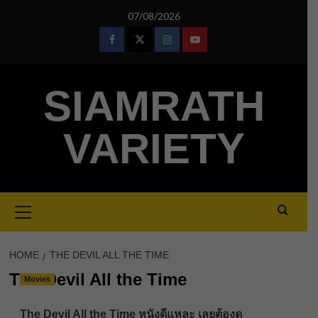
Skip
07/08/2026
to
content
Facebook
Twitter
Instagram
Youtube
SIAMRATH
VARIETY
Primary
Menu
HOME
THE DEVIL ALL THE TIME
The Devil All the Time
Movies
The Devil All the Time หนังดีแหละ เลยต้องดู