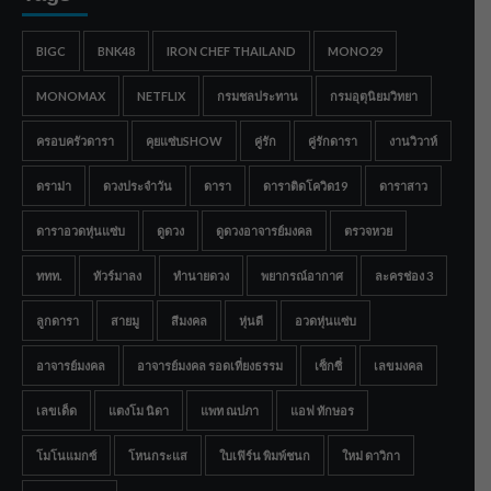
BIGC
BNK48
IRON CHEF THAILAND
MONO29
MONOMAX
NETFLIX
กรมชลประทาน
กรมอุตุนิยมวิทยา
ครอบครัวดารา
คุยแซ่บSHOW
คู่รัก
คู่รักดารา
งานวิวาห์
ดราม่า
ดวงประจำวัน
ดารา
ดาราติดโควิด19
ดาราสาว
ดาราอวดหุ่นแซ่บ
ดูดวง
ดูดวงอาจารย์มงคล
ตรวจหวย
ททท.
ทัวร์มาลง
ทำนายดวง
พยากรณ์อากาศ
ละครช่อง 3
ลูกดารา
สายมู
สีมงคล
หุ่นดี
อวดหุ่นแซ่บ
อาจารย์มงคล
อาจารย์มงคล รอดเที่ยงธรรม
เซ็กซี่
เลขมงคล
เลขเด็ด
แตงโม นิดา
แพท ณปภา
แอฟ ทักษอร
โมโนแมกซ์
โหนกระแส
ใบเฟิร์น พิมพ์ชนก
ใหม่ ดาวิกา