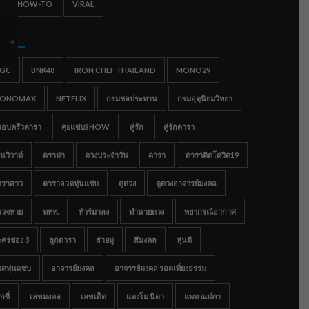
IPS & HOW-TO
VIRAL
gs
IGC
BNK48
IRON CHEF THAILAND
MONO29
ONOMAX
NETFLIX
กรมชลประทาน
กรมอุตุนิยมวิทยา
รอบครัวดารา
คุยแซ่บSHOW
คู่รัก
คู่รักดารา
นวิวาห์
ดราม่า
ดวงประจำวัน
ดารา
ดาราติดโควิด19
าราสาว
ดาราอวดหุ่นแซ่บ
ดูดวง
ดูดวงอาจารย์มงคล
รวจหวย
ททท.
ทัวร์มาลง
ทำนายดวง
พยากรณ์อากาศ
ครช่อง 3
ลูกดารา
สายมู
สีมงคล
หุ่นดี
ดหุ่นแซ่บ
อาจารย์มงคล
อาจารย์มงคล รอดเที่ยงธรรม
กซี่
เลขมงคล
เลขเด็ด
แตงโม นิดา
แพท ณปภา