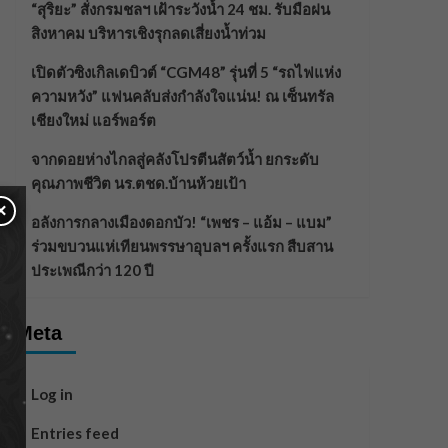
“สุริยะ” สั่งกรมชลฯ เฝ้าระวังน้ำ 24 ชม. รับมือฝน
สิงหาคม บริหารเชิงรุกลดเสี่ยงน้ำท่วม
เปิดตัวซิงเกิลเดบิวต์ “CGM48” รุ่นที่ 5 “รถไฟแห่ง
ความหวัง” แฟนคลับส่งกำลังใจแน่น! ณ เซ็นทรัล
เชียงใหม่ แอร์พอร์ต
จากดอยห่างไกลสู่คลังโปรตีนสัตว์น้ำ ยกระดับ
คุณภาพชีวิต นร.ตชด.บ้านห้วยเป้า
×
อลังการกลางเมืองดอกบัว! “เพชร – แอ้ม – แบม”
ร่วมขบวนแห่เทียนพรรษาอุบลฯ ครั้งแรก สืบสาน
ประเพณีกว่า 120 ปี
Meta
Log in
Entries feed