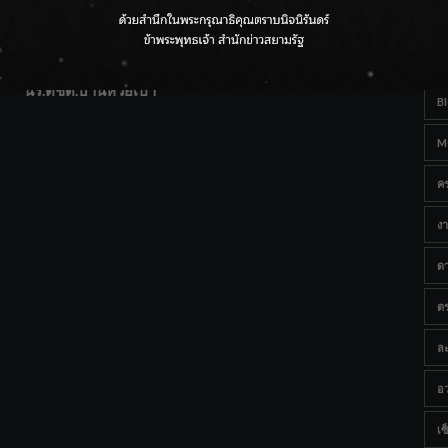
T
แฟนคลับส่งกำลังใจแน่น! ณ เซ็นทรัลเชียงใหม่ แอร์พอร์ต
Ta
จากดอยห่างไกลสู่คลังโปรตีนสัตว์น้ำ ยกระดับคุณภาพชีวิต
นร.ตชด.บ้านห้วยเป้า
B
M
ค
งา
ด
ต
ละ
อว
เซ็