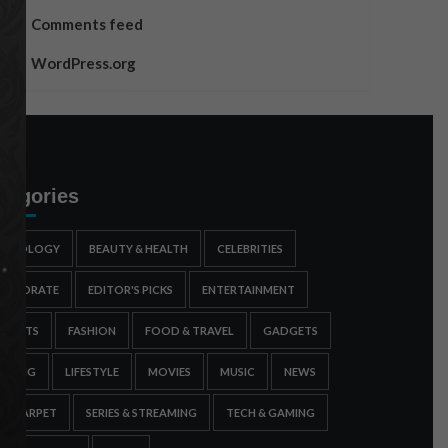
Comments feed
WordPress.org
tegories
STROLOGY
BEAUTY & HEALTH
CELEBRITIES
ORPORATE
EDITOR'S PICKS
ENTERTAINMENT
SPORTS
FASHION
FOOD & TRAVEL
GADGETS
AMING
LIFESTYLE
MOVIES
MUSIC
NEWS
ED CARPET
SERIES & STREAMING
TECH & GAMING