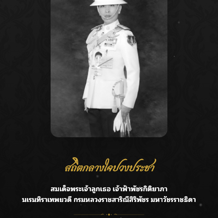
Recent Posts
Ca
ลุยไม่หยุด!! กรมชลฯ เร่งเคลียร์ผักตบชวา-ติดตั้งเครื่องสูบน้ำ
A
ทั่วไทย
C
“BILLKIN” สร้างความภาคภูมิใจ คว้ารางวัลใหญ่ Weibo
E
Malaysia พร้อมโชว์สุดประทับใจ
G
“สุริยะ” สั่งกรมชลฯ เฝ้าระวังน้ำ 24 ชม. รับมือฝนสิงหาคม
บริหารเชิงรุกลดเสี่ยงน้ำท่วม
R
เปิดตัวซิงเกิลเดบิวต์ “CGM48” รุ่นที่ 5 “รถไฟแห่งความหวัง”