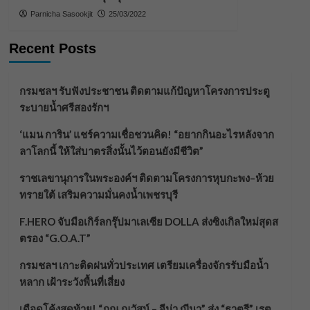
Parnicha Sasookjit
25/03/2022
Recent Posts
กรมชลฯ รับฟังประชาชน ติดตามแก้ปัญหาโครงการประตู
ระบายน้ำศรีสองรักฯ
‘แมน การิน’ แชร์ความเชื่อชวนคิด! “อยากกินอะไรหลังจาก
ลาโลกนี้ ให้ใส่บาตรสิ่งนั้นไว้ตอนยังมีชีวิต”
ราชเลขานุการในพระองค์ฯ ติดตามโครงการหุบกะพง–ห้วย
ทรายใต้ เสริมความมั่นคงน้ำเพชรบุรี
F.HERO จับมือเกิร์ลกรุ๊ปมาเลเซีย DOLLA ส่งซิงเกิลใหม่สุดส
ตรอง “G.O.A.T”
กรมชลฯ เกาะติดฝนทั่วประเทศ เตรียมเครื่องจักรรับมือน้ำ
หลาก เฝ้าระวังพื้นที่เสี่ยง
เดือดโค้งสุดท้าย! “ภณ ณวัสน์ – จีน่า ญีนา” ส่ง “ธาตรี” เรต