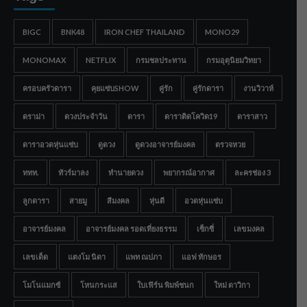
BIGC
BNK48
IRON CHEF THAILAND
MONO29
MONOMAX
NETFLIX
กรมชลประทาน
กรมอุตุนิยมวิทยา
ครอบครัวดารา
คุยแซ่บSHOW
คู่รัก
คู่รักดารา
งานวิวาห์
ดราม่า
ดวงประจำวัน
ดารา
ดาราติดโควิด19
ดาราสาว
ดาราอวดหุ่นแซ่บ
ดูดวง
ดูดวงอาจารย์มงคล
ตรวจหวย
ททท.
ทัวร์มาลง
ทำนายดวง
พยากรณ์อากาศ
ละครช่อง 3
ลูกดารา
สายมู
สีมงคล
หุ่นดี
อวดหุ่นแซ่บ
อาจารย์มงคล
อาจารย์มงคล รอดเที่ยงธรรม
เซ็กซี่
เลขมงคล
เลขเด็ด
แตงโม นิดา
แพท ณปภา
แอฟ ทักษอร
โมโนแมกซ์
โหนกระแส
ใบเฟิร์น พิมพ์ชนก
ใหม่ ดาวิกา