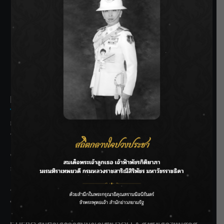
SIAMRATH VARIETY
THE BEST ENTERTAINMENT
Recent Posts
กรมชลฯ รับฟังประชาชน ติดตามแก้ปัญหาโครงการประตู
ระบายน้ำศรีสองรักฯ
‘แมน การิน’ แชร์ความเชื่อชวนคิด! “อยากกินอะไรหลังจาก
ลาโลกนี้ ให้ใส่บาตรสิ่งนั้นไว้ตอนยังมีชีวิต”
ราชเลขานุการในพระองค์ฯ ติดตามโครงการหุบกะพง–ห้วย
ทรายใต้ เสริมความมั่นคงน้ำเพชรบุรี