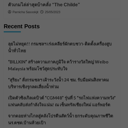
ตัวเกมไล่ล่าสุดบ้าคลั่ง “The Childe”
Parnicha Sasookjit
25/05/2023
Recent Posts
ลุยไม่หยุด!! กรมชลฯ เร่งเคลียร์ผักตบชวา-ติดตั้งเครื่องสูบ
น้ำทั่วไทย
“BILLKIN” สร้างความภาคภูมิใจ คว้ารางวัลใหญ่ Weibo
Malaysia พร้อมโชว์สุดประทับใจ
“สุริยะ” สั่งกรมชลฯ เฝ้าระวังน้ำ 24 ชม. รับมือฝนสิงหาคม
บริหารเชิงรุกลดเสี่ยงน้ำท่วม
เปิดตัวซิงเกิลเดบิวต์ “CGM48” รุ่นที่ 5 “รถไฟแห่งความหวัง”
แฟนคลับส่งกำลังใจแน่น! ณ เซ็นทรัลเชียงใหม่ แอร์พอร์ต
จากดอยห่างไกลสู่คลังโปรตีนสัตว์น้ำ ยกระดับคุณภาพชีวิต
นร.ตชด.บ้านห้วยเป้า