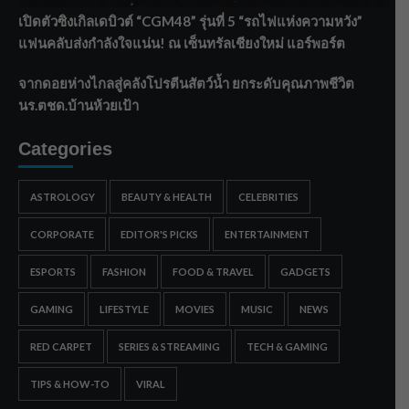
เปิดตัวซิงเกิลเดบิวต์ “CGM48” รุ่นที่ 5 “รถไฟแห่งความหวัง”
แฟนคลับส่งกำลังใจแน่น! ณ เซ็นทรัลเชียงใหม่ แอร์พอร์ต
จากดอยห่างไกลสู่คลังโปรตีนสัตว์น้ำ ยกระดับคุณภาพชีวิต
นร.ตชด.บ้านห้วยเป้า
Categories
ASTROLOGY
BEAUTY & HEALTH
CELEBRITIES
CORPORATE
EDITOR'S PICKS
ENTERTAINMENT
ESPORTS
FASHION
FOOD & TRAVEL
GADGETS
GAMING
LIFESTYLE
MOVIES
MUSIC
NEWS
RED CARPET
SERIES & STREAMING
TECH & GAMING
TIPS & HOW-TO
VIRAL