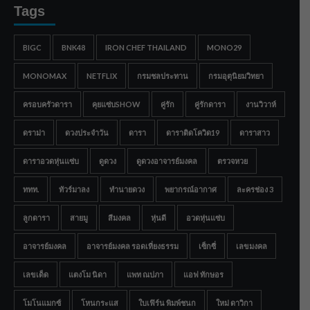
Tags
BIGC
BNK48
IRON CHEF THAILAND
MONO29
MONOMAX
NETFLIX
กรมชลประทาน
กรมอุตุนิยมวิทยา
ครอบครัวดารา
คุยแซ่บSHOW
คู่รัก
คู่รักดารา
งานวิวาห์
ดราม่า
ดวงประจำวัน
ดารา
ดาราติดโควิด19
ดาราสาว
ดาราอวดหุ่นแซ่บ
ดูดวง
ดูดวงอาจารย์มงคล
ตรวจหวย
ททท.
ทัวร์มาลง
ทำนายดวง
พยากรณ์อากาศ
ละครช่อง 3
ลูกดารา
สายมู
สีมงคล
หุ่นดี
อวดหุ่นแซ่บ
อาจารย์มงคล
อาจารย์มงคล รอดเที่ยงธรรม
เซ็กซี่
เลขมงคล
เลขเด็ด
แตงโม นิดา
แพท ณปภา
แอฟ ทักษอร
โมโนแมกซ์
โหนกระแส
ใบเฟิร์น พิมพ์ชนก
ใหม่ ดาวิกา