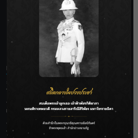
SIAMRATH VARIETY
THE BEST ENTERTAINMENT
Recent Posts
ลุยไม่หยุด!! กรมชลฯ เร่งเคลียร์ผักตบชวา-ติดตั้งเครื่องสูบน้ำ
ทั่วไทย
“BILLKIN” สร้างความภาคภูมิใจ คว้ารางวัลใหญ่ Weibo
Malaysia พร้อมโชว์สุดประทับใจ
“สุริยะ” สั่งกรมชลฯ เฝ้าระวังน้ำ 24 ชม. รับมือฝนสิงหาคม
บริหารเชิงรุกลดเสี่ยงน้ำท่วม