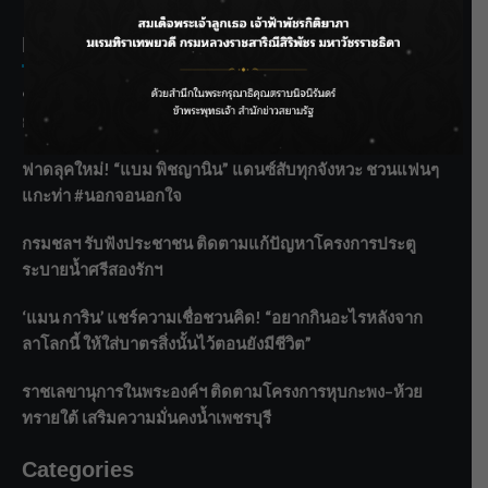
Recent Posts
ชลประทานเชียงใหม่เร่งพร่องน้ำแม่น้ำปิง รับมวลน้ำเหนือ ย้ำ
ยังไม่ล้นตลิ่ง
ฟาดลุคใหม่! “แบม พิชญานิน” แดนซ์สับทุกจังหวะ ชวนแฟนๆ
แกะท่า #นอกจอนอกใจ
กรมชลฯ รับฟังประชาชน ติดตามแก้ปัญหาโครงการประตู
ระบายน้ำศรีสองรักฯ
‘แมน การิน’ แชร์ความเชื่อชวนคิด! “อยากกินอะไรหลังจาก
ลาโลกนี้ ให้ใส่บาตรสิ่งนั้นไว้ตอนยังมีชีวิต”
ราชเลขานุการในพระองค์ฯ ติดตามโครงการหุบกะพง–ห้วย
ทรายใต้ เสริมความมั่นคงน้ำเพชรบุรี
Categories