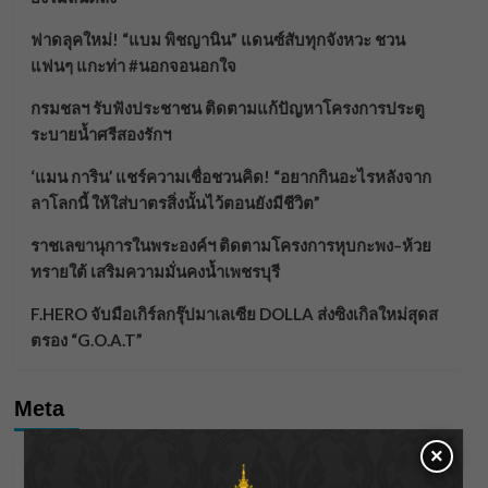
ฟาดลุคใหม่! “แบม พิชญานิน” แดนซ์สับทุกจังหวะ ชวน
แฟนๆ แกะท่า #นอกจอนอกใจ
กรมชลฯ รับฟังประชาชน ติดตามแก้ปัญหาโครงการประตู
ระบายน้ำศรีสองรักฯ
‘แมน การิน’ แชร์ความเชื่อชวนคิด! “อยากกินอะไรหลังจาก
ลาโลกนี้ ให้ใส่บาตรสิ่งนั้นไว้ตอนยังมีชีวิต”
ราชเลขานุการในพระองค์ฯ ติดตามโครงการหุบกะพง–ห้วย
ทรายใต้ เสริมความมั่นคงน้ำเพชรบุรี
F.HERO จับมือเกิร์ลกรุ๊ปมาเลเซีย DOLLA ส่งซิงเกิลใหม่สุดส
ตรอง “G.O.A.T”
Meta
×
Log in