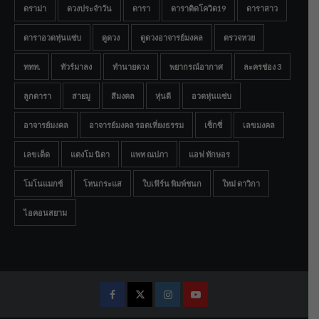
ดราม่า
ดวงประจำวัน
ดารา
ดาราติดโควิด19
ดาราสาว
ดาราอวดหุ่นแซ่บ
ดูดวง
ดูดวงอาจารย์มงคล
ตรวจหวย
ททท.
ทัวร์มาลง
ทำนายดวง
พยากรณ์อากาศ
ละครช่อง 3
ลูกดารา
สายมู
สีมงคล
หุ่นดี
อวดหุ่นแซ่บ
อาจารย์มงคล
อาจารย์มงคล รอดเที่ยงธรรม
เซ็กซี่
เลขมงคล
เลขเด็ด
แตงโม นิดา
แพท ณปภา
แอฟ ทักษอร
โมโนแมกซ์
โหนกระแส
ใบเฟิร์น พิมพ์ชนก
ใหม่ ดาวิกา
ไอคอนสยาม
Facebook
Twitter
Instagram
Youtube