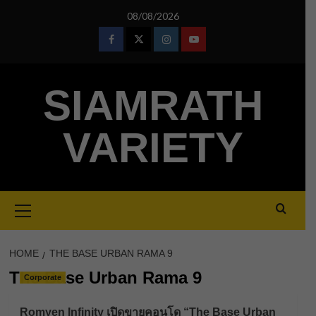
Skip
08/08/2026
to
content
Facebook
Twitter
Instagram
Youtube
SIAMRATH
VARIETY
Primary
Menu
HOME
THE BASE URBAN RAMA 9
The Base Urban Rama 9
Corporate
Romyen Infinity เปิดขายคอนโด “The Base Urban