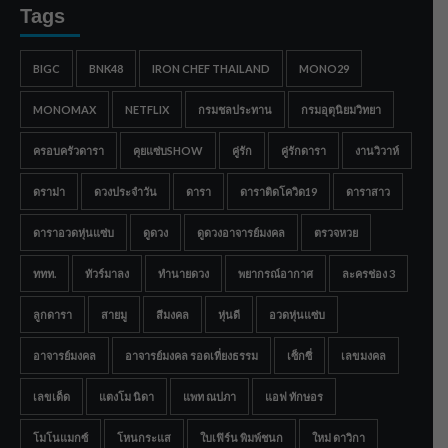
Tags
BIGC
BNK48
IRON CHEF THAILAND
MONO29
MONOMAX
NETFLIX
กรมชลประทาน
กรมอุตุนิยมวิทยา
ครอบครัวดารา
คุยแซ่บSHOW
คู่รัก
คู่รักดารา
งานวิวาห์
ดราม่า
ดวงประจำวัน
ดารา
ดาราติดโควิด19
ดาราสาว
ดาราอวดหุ่นแซ่บ
ดูดวง
ดูดวงอาจารย์มงคล
ตรวจหวย
ททท.
ทัวร์มาลง
ทำนายดวง
พยากรณ์อากาศ
ละครช่อง 3
ลูกดารา
สายมู
สีมงคล
หุ่นดี
อวดหุ่นแซ่บ
อาจารย์มงคล
อาจารย์มงคล รอดเที่ยงธรรม
เซ็กซี่
เลขมงคล
เลขเด็ด
แตงโม นิดา
แพท ณปภา
แอฟ ทักษอร
โมโนแมกซ์
โหนกระแส
ใบเฟิร์น พิมพ์ชนก
ใหม่ ดาวิกา