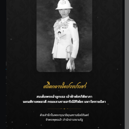
SIAMRATH VARIETY
THE BEST ENTERTAINMENT
Recent Posts
กรมชลฯ รับฟังประชาชน ติดตามแก้ปัญหาโครงการประตู
ระบายน้ำศรีสองรักฯ
‘แมน การิน’ แชร์ความเชื่อชวนคิด! “อยากกินอะไรหลังจาก
ลาโลกนี้ ให้ใส่บาตรสิ่งนั้นไว้ตอนยังมีชีวิต”
ราชเลขานุการในพระองค์ฯ ติดตามโครงการหุบกะพง–ห้วย
ทรายใต้ เสริมความมั่นคงน้ำเพชรบุรี