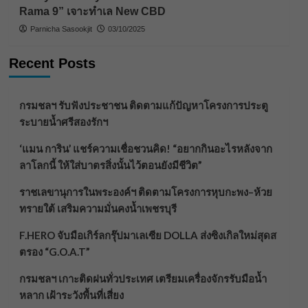
Rama 9” เจาะทำเล New CBD
Parnicha Sasookjit
03/10/2025
Recent Posts
กรมชลฯ รับฟังประชาชน ติดตามแก้ปัญหาโครงการประตู
ระบายน้ำศรีสองรักฯ
‘แมน การิน’ แชร์ความเชื่อชวนคิด! “อยากกินอะไรหลังจาก
ลาโลกนี้ ให้ใส่บาตรสิ่งนั้นไว้ตอนยังมีชีวิต”
ราชเลขานุการในพระองค์ฯ ติดตามโครงการหุบกะพง–ห้วย
ทรายใต้ เสริมความมั่นคงน้ำเพชรบุรี
F.HERO จับมือเกิร์ลกรุ๊ปมาเลเซีย DOLLA ส่งซิงเกิลใหม่สุดส
ตรอง “G.O.A.T”
กรมชลฯ เกาะติดฝนทั่วประเทศ เตรียมเครื่องจักรรับมือน้ำ
หลาก เฝ้าระวังพื้นที่เสี่ยง